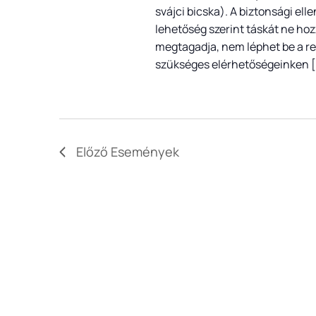
svájci bicska). A biztonsági e
lehetőség szerint táskát ne hoz
megtagadja, nem léphet be a re
szükséges elérhetőségeinken 
Előző
Események