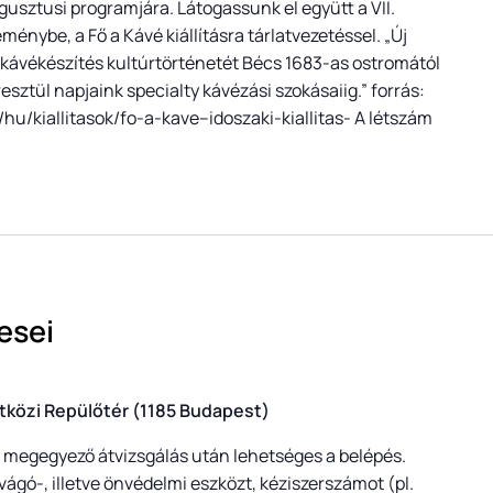
usztusi programjára. Látogassunk el együtt a VII.
ménybe, a Fő a Kávé kiállításra tárlatvezetéssel. „Új
 kávékészítés kultúrtörténetét Bécs 1683-as ostromától
esztül napjaink specialty kávézási szokásaiig.” forrás:
u/kiallitasok/fo-a-kave–idoszaki-kiallitas- A létszám
esei
tközi Repülőtér (1185 Budapest)
l megegyező átvizsgálás után lehetséges a belépés.
vágó-, illetve önvédelmi eszközt, kéziszerszámot (pl.