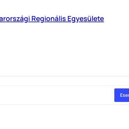
rországi Regionális Egyesülete
ek
Ese