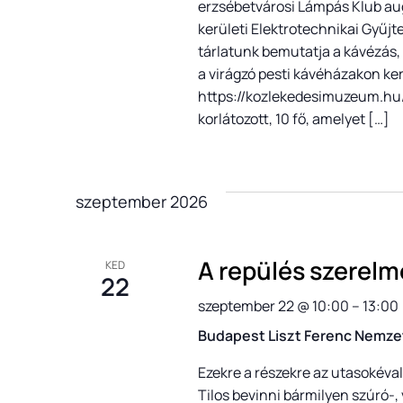
erzsébetvárosi Lámpás Klub aug
kerületi Elektrotechnikai Gyűjte
tárlatunk bemutatja a kávézás,
a virágzó pesti kávéházakon ker
https://kozlekedesimuzeum.hu/h
korlátozott, 10 fő, amelyet […]
szeptember 2026
A repülés szerelm
KED
22
szeptember 22 @ 10:00
–
13:00
Budapest Liszt Ferenc Nemze
Ezekre a részekre az utasokéva
Tilos bevinni bármilyen szúró-, 