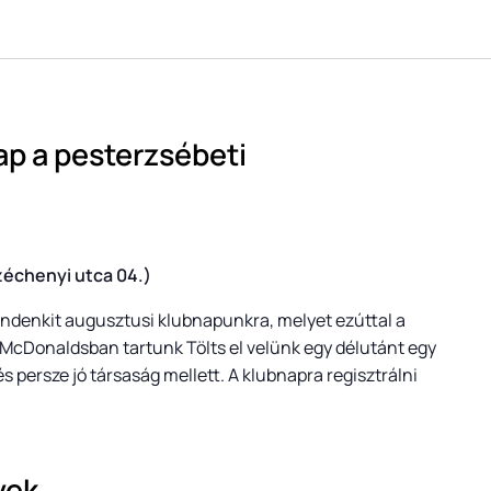
p a pesterzsébeti
échenyi utca 04.)
indenkit augusztusi klubnapunkra, melyet ezúttal a
a McDonaldsban tartunk Tölts el velünk egy délutánt egy
 és persze jó társaság mellett. A klubnapra regisztrálni
yek