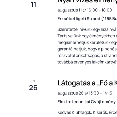
11
augusztus 11 @ 16:00
–
18:00
Erzsébetligeti Strand (1165 B
Szeretettel hívunk egy laza nyár
Tarts velünk egy élményekben 
megismerhetjük kerületünk egyik
garantálhatjuk, hogy a pihenésé
részvétel önköltséges, a strand 
továbbá érvényes lakcímkártyáv
Látogatás a „Fő a K
SZE
26
augusztus 26 @ 13:30
–
14:15
Elektrotechnikai Gyűjtemény, 
Kedves Klubtagok, Kísérők, Érd