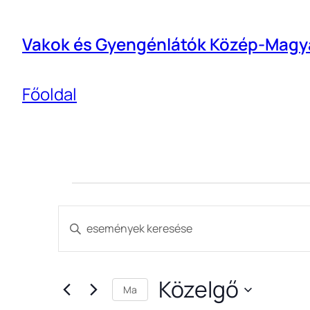
Vakok és Gyengénlátók Közép-Magya
Főoldal
Esemény
Események
Írja
be
keresése
a
Közelgő
keresőszót.
Ma