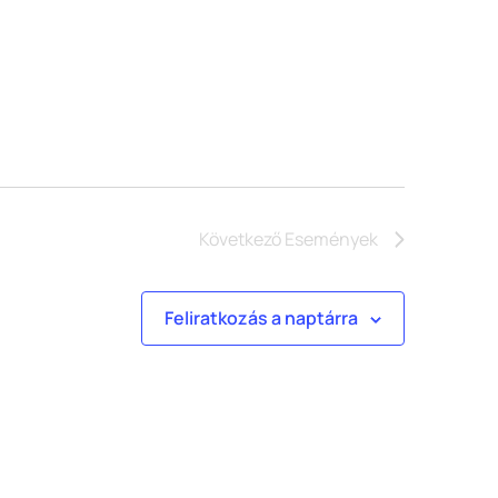
Következő
Események
Feliratkozás a naptárra