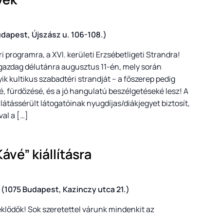
udapest, Újszász u. 106-108.)
i programra, a XVI. kerületi Erzsébetligeti Strandra!
gazdag délutánra augusztus 11-én, mely során
 kultikus szabadtéri strandját – a főszerep pedig
, fürdőzésé, és a jó hangulatú beszélgetéseké lesz! A
látássérült látogatóinak nyugdíjas/diákjegyet biztosít,
al a […]
ávé” kiállításra
(1075 Budapest, Kazinczy utca 21.)
eklődők! Sok szeretettel várunk mindenkit az