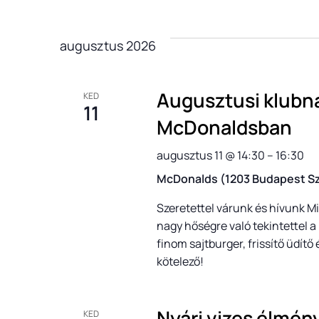
Keresse
Dátum
és
meg
kiválasztása.
a
augusztus 2026
nézet
Események
-
Augusztusi klubna
KED
11
t
választás
McDonaldsban
a
augusztus 11 @ 14:30
–
16:30
keresőszóval.
McDonalds (1203 Budapest Sz
Szeretettel várunk és hívunk M
nagy hőségre való tekintettel 
finom sajtburger, frissítő üdítő
kötelező!
Nyári vizes élmén
KED