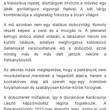
a klasszikus nippet, dísztárgyat ötvözte a művész egy
játék gorillafigura vigyorgó fejével. A két tárgy
kombinációja a végletekig fokozza a bizarr világot.
A mű azonban nem egy statikus dobozvilág. Komoly
részét képezi a zene és a mozgás is. A jelenetet
befogó doboz elülső oldalán, a lábazaton három kis
kurblit találunk, amelyet megforgatva különböző
dallamokat varázsolhatunk elő a dobozból, ezzel
mindig más és más dalt játszik nekünk a
Patkánybűvölő.
Az alkotás másik meglepetése, hogy a patkányok nem
mozdulatlanul merednek a hegedülő alakra, hanem a
kockaköves alap alá szerelt egy-egy óraművel
folyamatosan és szabályosan körbe-körbe forognak.
A dobozterek műfajával, így a diorámával Karácsonyi
László képzőművész régóta foglalkozik. A
Patkánybűvölőt 2013-ban álmodta meg, azóta ki volt