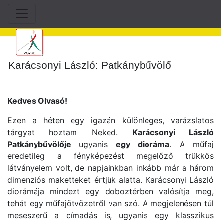
Karácsonyi László: Patkánybűvölő
Kedves Olvasó!
Ezen a héten egy igazán különleges, varázslatos
tárgyat hoztam Neked.
Karácsonyi László
Patkánybűvölője
ugyanis
egy dioráma
. A műfaj
eredetileg a fényképezést megelőző trükkös
látványelem volt, de napjainkban inkább már a három
dimenziós maketteket értjük alatta. Karácsonyi László
diorámája mindezt egy doboztérben valósítja meg,
tehát egy műfajötvözetről van szó. A megjelenésen túl
meseszerű a címadás is, ugyanis egy klasszikus