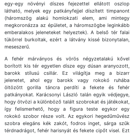
egy-egy növényi díszes fejezettel ellátott oszlop
látható, melyek egy patkányfejjel díszített timpanont
(háromszög alakú homlokzati elem, ami mintegy
megkoronázza az épületet, a háromszögbe leginkább
emberalakos jeleneteket helyeztek). A belső tér falai
tükörrel burkoltak, ezért a látvány kissé bizonytalan,
meseszerű.
A fehér márványos és vörös négyzetalakú kővel
borított kis tér egyetlen dísze egy dúsan aranyozott,
barokk stílusú csillár. Ez világítja meg a bizarr
jelenetet, ahol egy barokk vagy rokokó ruhába
öltözött gorilla táncra perdíti a fekete és fehér
patkányokat. Karácsonyi László talán egyik védjegye,
hogy ötvözi a különböző talált szobrokat és játékokat,
így felismerhető, hogy a figura teste egykor egy
rokokó szobor része volt. Az egykori hegedűművész
szobra elegáns kék zakót, fodros inget, sárga szűk
térdnadrágot, fehér harisnyát és fekete cipőt visel. Ezt