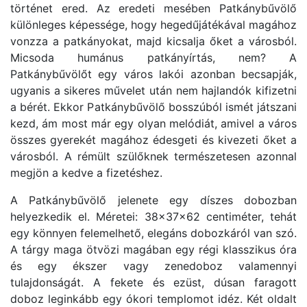
történet ered. Az eredeti mesében Patkánybűvölő
különleges képessége, hogy hegedűjátékával magához
vonzza a patkányokat, majd kicsalja őket a városból.
Micsoda humánus patkányírtás, nem? A
Patkánybűvölőt egy város lakói azonban becsapják,
ugyanis a sikeres művelet után nem hajlandók kifizetni
a bérét. Ekkor Patkánybűvölő bosszúból ismét játszani
kezd, ám most már egy olyan melódiát, amivel a város
összes gyerekét magához édesgeti és kivezeti őket a
városból. A rémült szülőknek természetesen azonnal
megjön a kedve a fizetéshez.
A Patkánybűvölő jelenete egy díszes dobozban
helyezkedik el. Méretei: 38x37x62 centiméter, tehát
egy könnyen felemelhető, elegáns dobozkáról van szó.
A tárgy maga ötvözi magában egy régi klasszikus óra
és egy ékszer vagy zenedoboz valamennyi
tulajdonságát. A fekete és ezüst, dúsan faragott
doboz leginkább egy ókori templomot idéz. Két oldalt