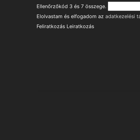
Ellenőrzőkód
3
és
7
összege.
Elolvastam és elfogadom az
adatkezelési t
Feliratkozás
Leiratkozás