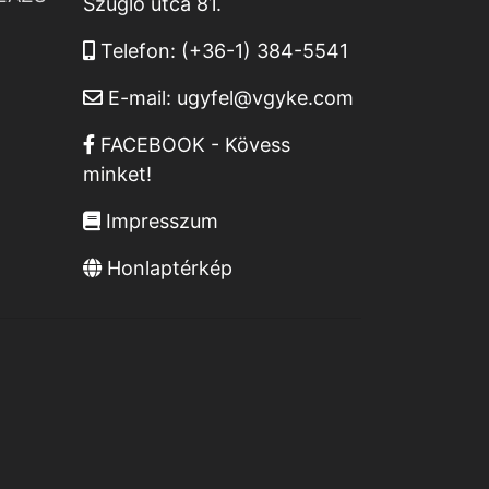
Szugló utca 81.
Telefon:
(+36-1) 384-5541
E-mail:
ugyfel@vgyke.com
FACEBOOK - Kövess
minket!
Impresszum
Honlaptérkép