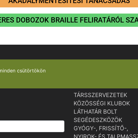
AKADÁLYMENTESÍTÉSI TANÁCSADÁS
RES DOBOZOK BRAILLE FELIRATÁRÓL S
minden csütörtökön
TÁRSSZERVEZETEK
KÖZÖSSÉGI KLUBOK
LÁTHATÁR BOLT
SEGÉDESZKÖZÖK
GYÓGY-, FRISSÍTŐ-,
NYIROK- ÉS TALPMASS