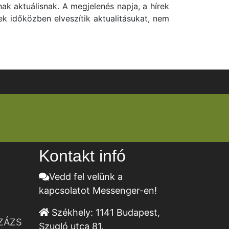
ak aktuálisnak. A megjelenés napja, a hírek
ek időközben elveszítik aktualitásukat, nem
Kontakt infó
Vedd fel velünk a
kapcsolatot Messenger-en!
Székhely:
1141 Budapest,
ZÁZS
Szugló utca 81.