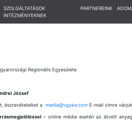
SZOLGÁLTATÁSOK
PARTNEREINK
ADOM
INTÉZMÉNYEKNEK
gyarországi Regionális Egyesülete
ndrei József
t, észrevételeiket a
media@vgyke.com
E-mail címre várjuk
rrásmegjelöléssel
– online média esetén az átvett anyagr