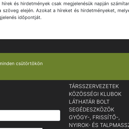
s hírek és hirdetmények csak megjelenésük napján számítan
 szöveg elején. Azokat a híreket és hirdetményeket, mely
gjelenés időpontját.
minden csütörtökön
TÁRSSZERVEZETEK
KÖZÖSSÉGI KLUBOK
LÁTHATÁR BOLT
SEGÉDESZKÖZÖK
GYÓGY-, FRISSÍTŐ-,
NYIROK- ÉS TALPMASS