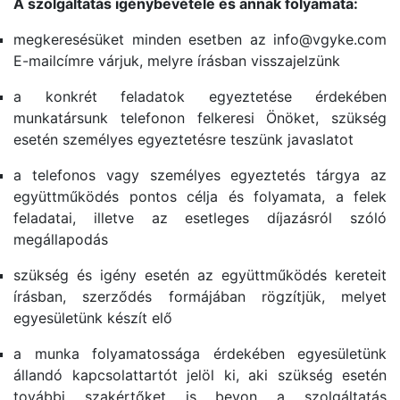
A szolgáltatás igénybevétele és annak folyamata:
megkeresésüket minden esetben az info@vgyke.com
E-mailcímre várjuk, melyre írásban visszajelzünk
a konkrét feladatok egyeztetése érdekében
munkatársunk telefonon felkeresi Önöket, szükség
esetén személyes egyeztetésre teszünk javaslatot
a telefonos vagy személyes egyeztetés tárgya az
együttműködés pontos célja és folyamata, a felek
feladatai, illetve az esetleges díjazásról szóló
megállapodás
szükség és igény esetén az együttműködés kereteit
írásban, szerződés formájában rögzítjük, melyet
egyesületünk készít elő
a munka folyamatossága érdekében egyesületünk
állandó kapcsolattartót jelöl ki, aki szükség esetén
további szakértőket is bevon a szolgáltatás