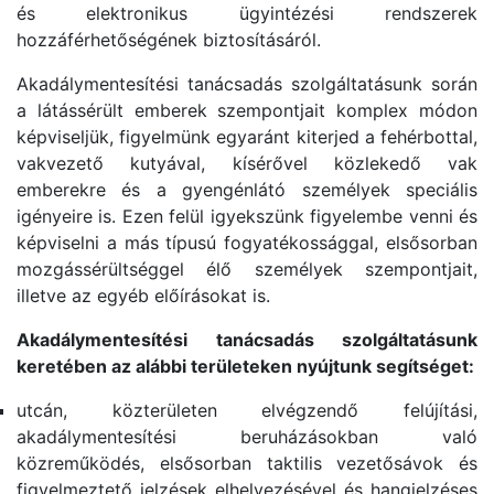
és elektronikus ügyintézési rendszerek
hozzáférhetőségének biztosításáról.
Akadálymentesítési tanácsadás szolgáltatásunk során
a látássérült emberek szempontjait komplex módon
képviseljük, figyelmünk egyaránt kiterjed a fehérbottal,
vakvezető kutyával, kísérővel közlekedő vak
emberekre és a gyengénlátó személyek speciális
igényeire is. Ezen felül igyekszünk figyelembe venni és
képviselni a más típusú fogyatékossággal, elsősorban
mozgássérültséggel élő személyek szempontjait,
illetve az egyéb előírásokat is.
Akadálymentesítési tanácsadás szolgáltatásunk
keretében az alábbi területeken nyújtunk segítséget:
utcán, közterületen elvégzendő felújítási,
akadálymentesítési beruházásokban való
közreműködés, elsősorban taktilis vezetősávok és
figyelmeztető jelzések elhelyezésével és hangjelzéses