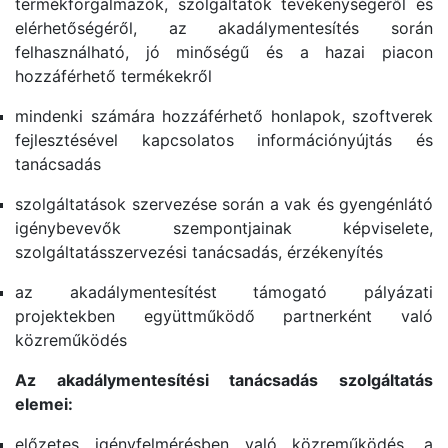
termékforgalmazók, szolgáltatók tevékenységéről és
elérhetőségéről, az akadálymentesítés során
felhasználható, jó minőségű és a hazai piacon
hozzáférhető termékekről
mindenki számára hozzáférhető honlapok, szoftverek
fejlesztésével kapcsolatos információnyújtás és
tanácsadás
szolgáltatások szervezése során a vak és gyengénlátó
igénybevevők szempontjainak képviselete,
szolgáltatásszervezési tanácsadás, érzékenyítés
az akadálymentesítést támogató pályázati
projektekben együttműködő partnerként való
közreműködés
Az akadálymentesítési tanácsadás szolgáltatás
elemei:
előzetes igényfelmérésben való közreműködés, a