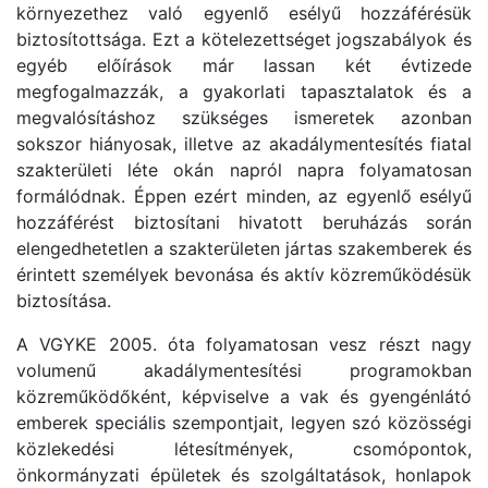
környezethez való egyenlő esélyű hozzáférésük
biztosítottsága. Ezt a kötelezettséget jogszabályok és
egyéb előírások már lassan két évtizede
megfogalmazzák, a gyakorlati tapasztalatok és a
megvalósításhoz szükséges ismeretek azonban
sokszor hiányosak, illetve az akadálymentesítés fiatal
szakterületi léte okán napról napra folyamatosan
formálódnak. Éppen ezért minden, az egyenlő esélyű
hozzáférést biztosítani hivatott beruházás során
elengedhetetlen a szakterületen jártas szakemberek és
érintett személyek bevonása és aktív közreműködésük
biztosítása.
A VGYKE 2005. óta folyamatosan vesz részt nagy
volumenű akadálymentesítési programokban
közreműködőként, képviselve a vak és gyengénlátó
emberek speciális szempontjait, legyen szó közösségi
közlekedési létesítmények, csomópontok,
önkormányzati épületek és szolgáltatások, honlapok