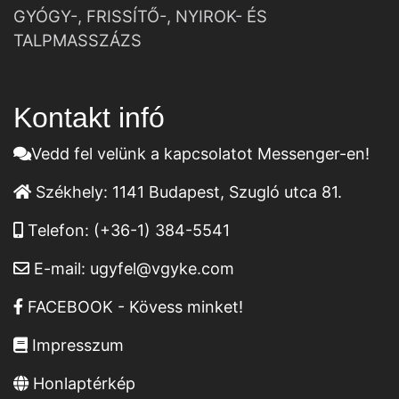
GYÓGY-, FRISSÍTŐ-, NYIROK- ÉS
TALPMASSZÁZS
Kontakt infó
Vedd fel velünk a kapcsolatot Messenger-en!
Székhely:
1141 Budapest, Szugló utca 81.
Telefon:
(+36-1) 384-5541
E-mail:
ugyfel@vgyke.com
FACEBOOK - Kövess minket!
Impresszum
Honlaptérkép