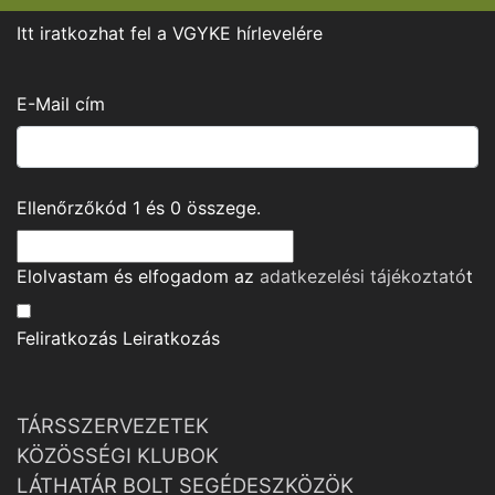
Itt iratkozhat fel a VGYKE hírlevelére
E-Mail cím
Ellenőrzőkód
1
és
0
összege.
Elolvastam és elfogadom az
adatkezelési tájékoztató
t
Feliratkozás
Leiratkozás
TÁRSSZERVEZETEK
KÖZÖSSÉGI KLUBOK
LÁTHATÁR BOLT SEGÉDESZKÖZÖK