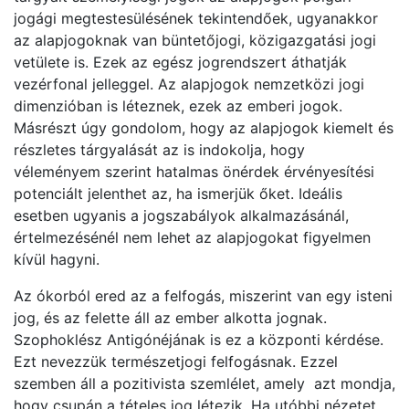
jogági megtestesülésének tekintendőek, ugyanakkor
az alapjogoknak van büntetőjogi, közigazgatási jogi
vetülete is. Ezek az egész jogrendszert áthatják
vezérfonal jelleggel. Az alapjogok nemzetközi jogi
dimenzióban is léteznek, ezek az emberi jogok.
Másrészt úgy gondolom, hogy az alapjogok kiemelt és
részletes tárgyalását az is indokolja, hogy
véleményem szerint hatalmas önérdek érvényesítési
potenciált jelenthet az, ha ismerjük őket. Ideális
esetben ugyanis a jogszabályok alkalmazásánál,
értelmezésénél nem lehet az alapjogokat figyelmen
kívül hagyni.
Az ókorból ered az a felfogás, miszerint van egy isteni
jog, és az felette áll az ember alkotta jognak.
Szophoklész Antigónéjának is ez a központi kérdése.
Ezt nevezzük természetjogi felfogásnak. Ezzel
szemben áll a pozitivista szemlélet, amely azt mondja,
hogy csupán a tételes jog létezik. Ha utóbbi nézetet