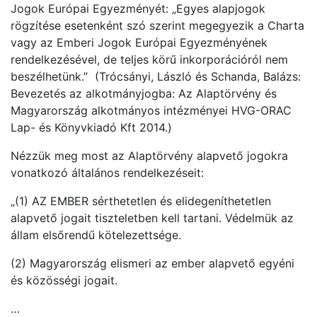
Jogok Európai Egyezményét: „Egyes alapjogok
rögzítése esetenként szó szerint megegyezik a Charta
vagy az Emberi Jogok Európai Egyezményének
rendelkezésével, de teljes körű inkorporációról nem
beszélhetünk.” (Trócsányi, László és Schanda, Balázs:
Bevezetés az alkotmányjogba: Az Alaptörvény és
Magyarország alkotmányos intézményei HVG-ORAC
Lap- és Könyvkiadó Kft 2014.)
Nézzük meg most az Alaptörvény alapvető jogokra
vonatkozó általános rendelkezéseit:
„(1) AZ EMBER sérthetetlen és elidegeníthetetlen
alapvető jogait tiszteletben kell tartani. Védelmük az
állam elsőrendű kötelezettsége.
(2) Magyarország elismeri az ember alapvető egyéni
és közösségi jogait.
…