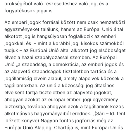
örökségéből való részesedéshez való jog, és a
fogyatékosok jogai is.
Az emberi jogok forrásai között nem csak nemzetközi
egyezményeket találunk, hanem az Európai Unió által
alkotott jog is hangsúlyosan foglalkozik az emberi
jogokkal, és – mint a korábbi jogi kisokos számokból
tudjuk – az Európai Unió által alkotott jog elsőbbséget
élvez a hazai szabályozással szemben. Az Európai
Unió „a szabadság, a demokrácia, az emberi jogok és
az alapvető szabadságok tiszteletben tartása és a
jogállamiság elvein alapul, amely alapelvek közösek a
tagállamokban. Az unió a közösségi jog általános
elveiként tartja tiszteletben az alapvető jogokat,
ahogyan azokat az európai emberi jogi egyezmény
biztosítja, továbbá ahogyan azok a tagállamok közös
alkotmányos hagyományaiból erednek. „(Sári – ld. fent
idézett könyve) Nagyon fontos jogforrás még az
Európai Unió Alapjogi Chartája is, mint Európai Uniós