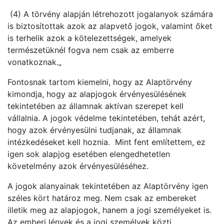
(4) A törvény alapján létrehozott jogalanyok számára
is biztosítottak azok az alapvető jogok, valamint őket
is terhelik azok a kötelezettségek, amelyek
természetüknél fogva nem csak az emberre
vonatkoznak.„
Fontosnak tartom kiemelni, hogy az Alaptörvény
kimondja, hogy az alapjogok érvényesülésének
tekintetében az államnak aktívan szerepet kell
vállalnia. A jogok védelme tekintetében, tehát azért,
hogy azok érvényesülni tudjanak, az államnak
intézkedéseket kell hoznia. Mint fent említettem, ez
igen sok alapjog esetében elengedhetetlen
követelmény azok érvényesüléséhez.
A jogok alanyainak tekintetében az Alaptörvény igen
széles kört határoz meg. Nem csak az embereket
illetik meg az alapjogok, hanem a jogi személyeket is.
Az emberi lények és a jogi személyek közti