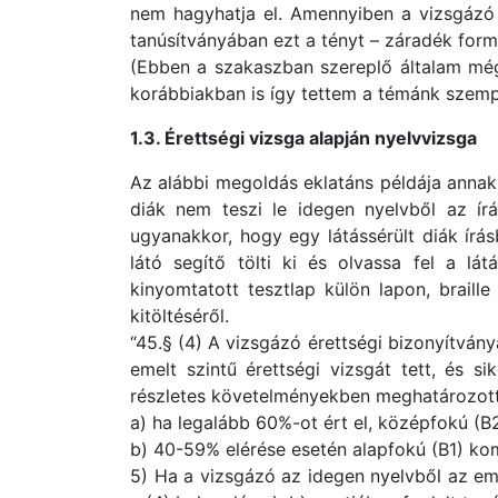
nem hagyhatja el. Amennyiben a vizsgázó a 
tanúsítványában ezt a tényt – záradék formáj
(Ebben a szakaszban szereplő általam még
korábbiakban is így tettem a témánk szemp
1.3. Érettségi vizsga alapján nyelvvizsga
Az alábbi megoldás eklatáns példája annak,
diák nem teszi le idegen nyelvből az írá
ugyanakkor, hogy egy látássérült diák ír
látó segítő tölti ki és olvassa fel a látá
kinyomtatott tesztlap külön lapon, braill
kitöltéséről.
“45.§ (4) A vizsgázó érettségi bizonyítvány
emelt szintű érettségi vizsgát tett, és si
részletes követelményekben meghatározot
a) ha legalább 60%-ot ért el, középfokú (B
b) 40-59% elérése esetén alapfokú (B1) kom
5) Ha a vizsgázó az idegen nyelvből az eme