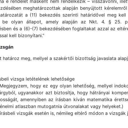
ha e rendelet másként nem rendelkezik – visszavonni, ille
ezdésében meghatározottak alapján benyújtott kérelemről i
tározatát a (11) bekezdés szerinti határidővel meg kell
be olyan állapot, amely alapján az Nkt. 4. § 25. pon
sben és a (6)-(7) bekezdésében foglaltakat azzal az eltér
ssal kell bizonyítani.”
izsgán
tároz meg, mellyel a szakértői bizottság javaslata alapjá
rásbeli vizsga letételének lehetősége
(Megjegyzem, hogy ez egy olyan lehetőség, mellyel indokol
árgyból, ugyanakkor azt biztosítja, hogy hátrányai kompe
osságát, amennyiben az írásban kíván matematika érettsé
rténelmi atlaszban mutogatnia útvonalakat vagy helyeket.)
rásbeli vizsgák esetén is, némileg eltérő módon a vizsgák 