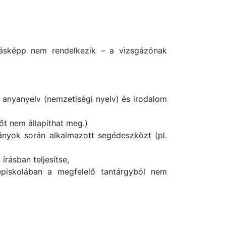
 másképp nem rendelkezik – a vizsgázónak
z anyanyelv (nemzetiségi nyelv) és irodalom
dőt nem állapíthat meg.)
lmányok során alkalmazott segédeszközt (pl.
írásban teljesítse,
piskolában a megfelelő tantárgyból nem