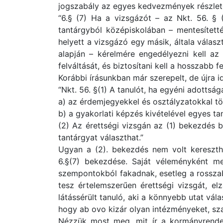
jogszabály az egyes kedvezmények részlete
“6.§ (7) Ha a vizsgázót – az Nkt. 56. § 
tantárgyból középiskolában – mentesítetté
helyett a vizsgázó egy másik, általa válas
alapján – kérelmére engedélyezni kell az
felváltását, és biztosítani kell a hosszabb fe
Korábbi írásunkban már szerepelt, de újra 
“Nkt. 56. §(1) A tanulót, ha egyéni adottsá
a) az érdemjegyekkel és osztályzatokkal tör
b) a gyakorlati képzés kivételével egyes ta
(2) Az érettségi vizsgán az (1) bekezdés b
tantárgyat választhat.”
Ugyan a (2). bekezdés nem volt kereszth
6.§(7) bekezdése. Saját véleményként m
szempontokból fakadnak, esetleg a rosszabb
tesz értelemszerűen érettségi vizsgát, el
látássérült tanuló, aki a könnyebb utat vál
hogy ab ovo kizár olyan intézményeket, sz
Nézzük most meg, mit ír a kormányrendelet