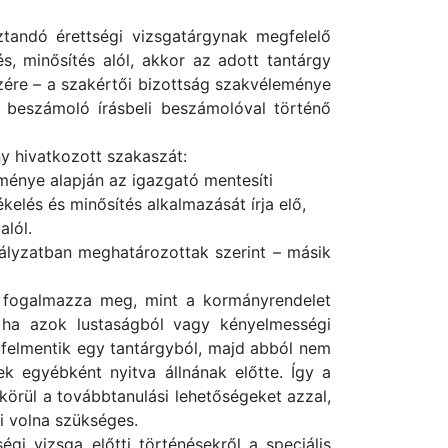
ztandó érettségi vizsgatárgynak megfelelő
s, minősítés alól, akkor az adott tantárgy
szére – a szakértői bizottság szakvéleménye
i beszámoló írásbeli beszámolóval történő
ny hivatkozott szakaszát:
leménye alapján az igazgató mentesíti
kelés és minősítés alkalmazását írja elő,
alól.
abályzatban meghatározottak szerint – másik
t fogalmazza meg, mint a kormányrendelet
 ha azok lustaságból vagy kényelmességi
t felmentik egy tantárgyból, majd abból nem
ek egyébként nyitva állnának előtte. Így a
 körül a továbbtanulási lehetőségeket azzal,
i volna szükséges.
gi vizsga előtti történésekről a speciális