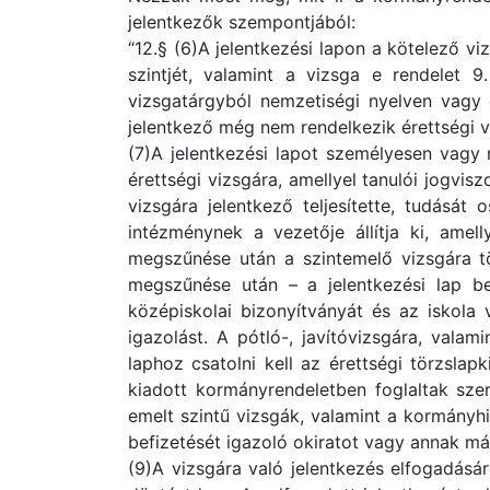
jelentkezők szempontjából:
“12.§ (6)A jelentkezési lapon a kötelező vi
szintjét, valamint a vizsga e rendelet 9.
vizsgatárgyból nemzetiségi nyelven vagy c
jelentkező még nem rendelkezik érettségi viz
(7)A jelentkezési lapot személyesen vagy
érettségi vizsgára, amellyel tanulói jogvis
vizsgára jelentkező teljesítette, tudását 
intézménynek a vezetője állítja ki, amell
megszűnése után a szintemelő vizsgára tör
megszűnése után – a jelentkezési lap be
középiskolai bizonyítványát és az iskola
igazolást. A pótló-, javítóvizsgára, valam
laphoz csatolni kell az érettségi törzslap
kiadott kormányrendeletben foglaltak szer
emelt szintű vizsgák, valamint a kormányhiva
befizetését igazoló okiratot vagy annak má
(9)A vizsgára való jelentkezés elfogadásár