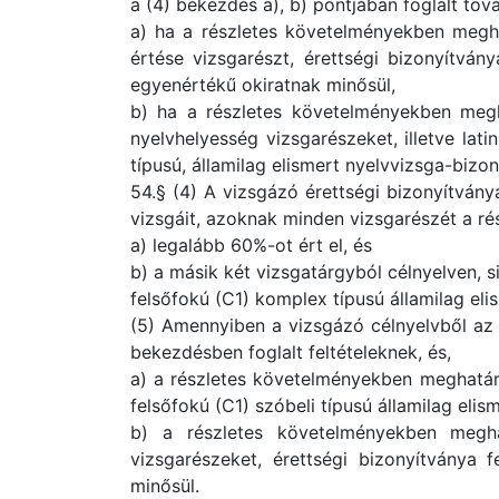
a (4) bekezdés a), b) pontjában foglalt tov
a) ha a részletes követelményekben meghat
értése vizsgarészt, érettségi bizonyítvány
egyenértékű okiratnak minősül,
b) ha a részletes követelményekben megh
nyelvhelyesség vizsgarészeket, illetve lati
típusú, államilag elismert nyelvvizsga-bizo
54.§ (4) A vizsgázó érettségi bizonyítványa
vizsgáit, azoknak minden vizsgarészét a 
a) legalább 60%-ot ért el, és
b) a másik két vizsgatárgyból célnyelven, si
felsőfokú (C1) komplex típusú államilag el
(5) Amennyiben a vizsgázó célnyelvből az e
bekezdésben foglalt feltételeknek, és,
a) a részletes követelményekben meghatároz
felsőfokú (C1) szóbeli típusú államilag eli
b) a részletes követelményekben megha
vizsgarészeket, érettségi bizonyítványa f
minősül.