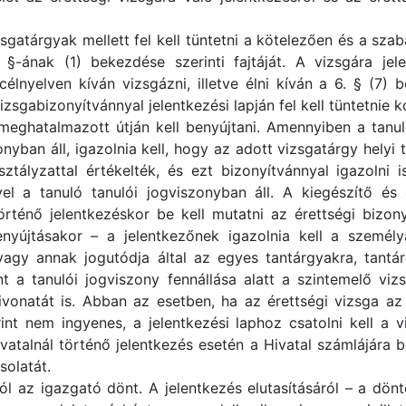
zsgatárgyak mellett fel kell tüntetni a kötelezően és a sz
 §-ának (1) bekezdése szerinti fajtáját. A vizsgára jel
élnyelven kíván vizsgázni, illetve élni kíván a 6. § (7
sgabizonyítvánnyal jelentkezési lapján fel kell tüntetnie ko
 meghatalmazott útján kell benyújtani. Amennyiben a tanu
zonyban áll, igazolnia kell, hogy az adott vizsgatárgy hel
osztályzattal értékelték, és ezt bizonyítvánnyal igazolni
yel a tanuló tanulói jogviszonyban áll. A kiegészítő és
ténő jelentkezéskor be kell mutatni az érettségi bizonyí
nyújtásakor – a jelentkezőnek igazolnia kell a személ
 vagy annak jogutódja által az egyes tantárgyakra, tantá
int a tanulói jogviszony fennállása alatt a szintemelő viz
kivonatát is. Abban az esetben, ha az érettségi vizsga a
int nem ingyenes, a jelentkezési laphoz csatolni kell a
talnál történő jelentkezés esetén a Hivatal számlájára befiz
solatát.
ól az igazgató dönt. A jelentkezés elutasításáról – a dö