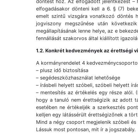
döntést hoz. Az elfogadott jelentkezést – 
elfogadásakor dönteni kell a 6. § (7) bek
emelt szintű vizsgára vonatkozó döntés ha
jogviszony megszűnése után következik 
megállapításának lenne helye, az e bekezdé
fennállását szakorvos által kiállított igazolá
1.2. Konkrét kedvezmények az érettségi v
A kormányrendelet 4 kedvezménycsoportot ha
– plusz idő biztosítása
– segédeszközhasználat lehetősége
– írásbeli helyett szóbeli, szóbeli helyett í
– mentesítés az értékelés egy része alól. 
hogy a tanuló nem érettségizik az adott t
esetében ne értékeljék a szerkesztés pont
kelljen egy látássérült érettségizőnek a tö
Mind a négy csoport megjelenik szóbeli és í
Lássuk most pontosan, mit ír a jogszabály.