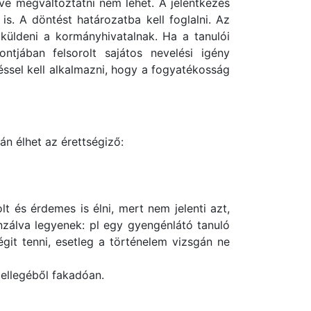
tve megváltoztatni nem lehet. A jelentkezés
s. A döntést határozatba kell foglalni. Az
 küldeni a kormányhivatalnak. Ha a tanulói
tjában felsorolt sajátos nevelési igény
éssel kell alkalmazni, hogy a fogyatékosság
n élhet az érettségiző:
t és érdemes is élni, mert nem jelenti azt,
nzálva legyenek: pl egy gyengénlátó tanuló
git tenni, esetleg a történelem vizsgán ne
jellegéből fakadóan.