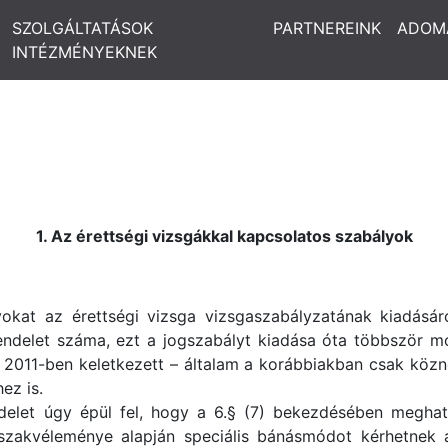
SZOLGÁLTATÁSOK
PARTNEREINK
ADOM
INTÉZMÉNYEKNEK
1. Az érettségi vizsgákkal kapcsolatos szabályok
okat az érettségi vizsga vizsgaszabályzatának kiadásáról
endelet száma, ezt a jogszabályt kiadása óta többször mó
a 2011-ben keletkezett – általam a korábbiakban csak közn
ez is.
delet úgy épül fel, hogy a 6.§ (7) bekezdésében meghat
 szakvéleménye alapján speciális bánásmódot kérhetnek 