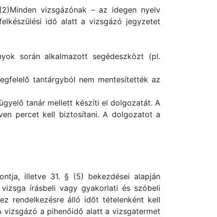
 (2)Minden vizsgázónak – az idegen nyelv
felkészülési idő alatt a vizsgázó jegyzetet
nyok során alkalmazott segédeszközt (pl.
egfelelő tantárgyból nem mentesítették az
ügyelő tanár mellett készíti el dolgozatát. A
en percet kell biztosítani. A dolgozatot a
ja, illetve 31. § (5) bekezdései alapján
vizsga írásbeli vagy gyakorlati és szóbeli
hez rendelkezésre álló időt tételenként kell
 A vizsgázó a pihenőidő alatt a vizsgatermet