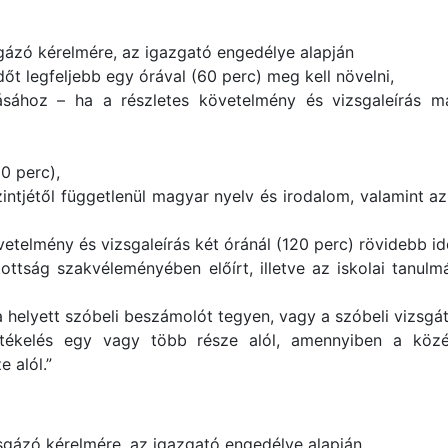
sgázó kérelmére, az igazgató engedélye alapján
őt legfeljebb egy órával (60 perc) meg kell növelni,
ozásához – ha a részletes követelmény és vizsgaleírás
0 perc),
zintjétől függetlenül magyar nyelv és irodalom, valamint a
övetelmény és vizsgaleírás két óránál (120 perc) rövidebb i
zottság szakvéleményében előírt, illetve az iskolai tanu
a helyett szóbeli beszámolót tegyen, vagy a szóbeli vizsgát 
rtékelés egy vagy több része alól, amennyiben a közé
 alól.”
izsgázó kérelmére, az igazgató engedélye alapján