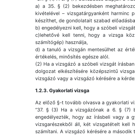
a) a 35. § (2) bekezdésben meghatározot
kivételével – vizsgatárgyanként harminc pe
készíthet, de gondolatait szabad előadásba
b) engedélyezni kell, hogy a szóbeli vizsgát
c)lehetővé kell tenni, hogy a vizsga kö
számítógép) használja,
d) a tanuló a vizsgán mentesülhet az ért
értékelés, minősítés egésze alól.
(2) Ha a vizsgázó a szóbeli vizsgát írásban 
dolgozat elkészítésére középszintű vizsga
vizsgázó vagy a vizsgázó kérésére a kérdez
1.2.3. Gyakorlati vizsga
Az előző §-t tovább olvasva a gyakorlati vi
“37. § (3) Ha a vizsgázónak a 6. § (7) 
engedélyezték, hogy az írásbeli vagy a gy
vizsgarészekből áll, két vizsgatételt kell 
számítani. A vizsgázó kérésére a második té