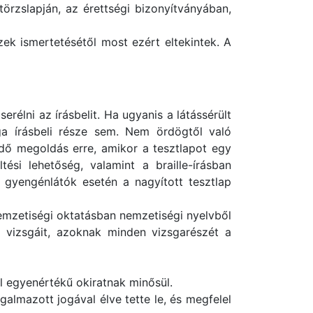
törzslapján, az érettségi bizonyítványában,
k ismertetésétől most ezért eltekintek. A
élni az írásbelit. Ha ugyanis a látássérült
sga írásbeli része sem. Nem ördögtől való
dő megoldás erre, amikor a tesztlapot egy
ltési lehetőség, valamint a braille-írásban
e gyengénlátók esetén a nagyított tesztlap
 nemzetiségi oktatásban nemzetiségi nyelvből
eli vizsgáit, azoknak minden vizsgarészét a
l egyenértékű okiratnak minősül.
almazott jogával élve tette le, és megfelel