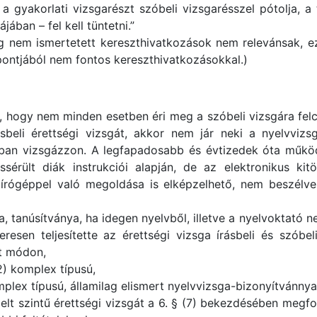
gyakorlati vizsgarészt szóbeli vizsgarésszel pótolja, a 
ában – fel kell tüntetni.”
 nem ismertetett kereszthivatkozások nem relevánsak, eze
ontjából nem fontos kereszthivatkozásokkal.)
 hogy nem minden esetben éri meg a szóbeli vizsgára felcser
sbeli érettségi vizsgát, akkor nem jár neki a nyelvviz
ásban vizsgázzon. A legfapadosabb és évtizedek óta műkö
ssérült diák instrukciói alapján, de az elektronikus kitö
e írógéppel való megoldása is elképzelhető, nem beszélv
a, tanúsítványa, ha idegen nyelvből, illetve a nyelvoktató
keresen teljesítette az érettségi vizsga írásbeli és szób
t módon,
2) komplex típusú,
plex típusú, államilag elismert nyelvvizsga-bizonyítvánnya
lt szintű érettségi vizsgát a 6. § (7) bekezdésében megfog