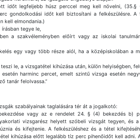
t időt legfeljebb húsz perccel meg kell növelni, (35.§
rc gondolkodási időt kell biztosítani a felkészülésre. A 
n kell elmondania.)
 írásban tegye le,
zben a szakvéleményben előírt vagy az iskolai tanulmá
ékelés egy vagy több része alól, ha a középiskolában a m
teszi le, a vizsgatétel kihúzása után, külön helyiségben, fel
 esetén harminc percet, emelt szintű vizsga esetén negyv
ő tanár felolvassa.”
zsgák szabályainak taglalására tér át a jogalkotó:
bekezdése vagy az e rendelet 24. § (4) bekezdés b) pont
akorlati vizsgarész helyett szóbeli vizsgát tegyen, és a 
húznia és kifejtenie. A felkészüléshez és a tétel kifejtésé
tel kihúzása előtt legalább tíz perc pihenőidőt kell adni.