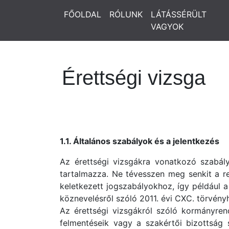
FŐOLDAL
RÓLUNK
LÁTÁSSÉRÜLT
VAGYOK
Érettségi vizsga
1.1. Általános szabályok és a jelentkezés
Az érettségi vizsgákra vonatkozó szabály
tartalmazza. Ne tévesszen meg senkit a r
keletkezett jogszabályokhoz, így például 
köznevelésről szóló 2011. évi CXC. törvényh
Az érettségi vizsgákról szóló kormányren
felmentéseik vagy a szakértői bizottság