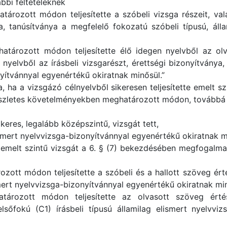
ábbi feltételeknek
ározott módon teljesítette a szóbeli vizsga részeit, val
a, tanúsítványa a megfelelő fokozatú szóbeli típusú, áll
atározott módon teljesítette élő idegen nyelvből az olv
n nyelvből az írásbeli vizsgarészt, érettségi bizonyítványa
nyítvánnyal egyenértékű okiratnak minősül.”
, ha a vizsgázó célnyelvből sikeresen teljesítette emelt szi
részletes követelményekben meghatározott módon, továbbá
keres, legalább középszintű, vizsgát tett,
ismert nyelvvizsga-bizonyítvánnyal egyenértékű okiratnak m
melt szintű vizsgát a 6. § (7) bekezdésében megfogalmazo
ott módon teljesítette a szóbeli és a hallott szöveg ért
smert nyelvvizsga-bizonyítvánnyal egyenértékű okiratnak mi
tározott módon teljesítette az olvasott szöveg érté
elsőfokú (C1) írásbeli típusú államilag elismert nyelvvi