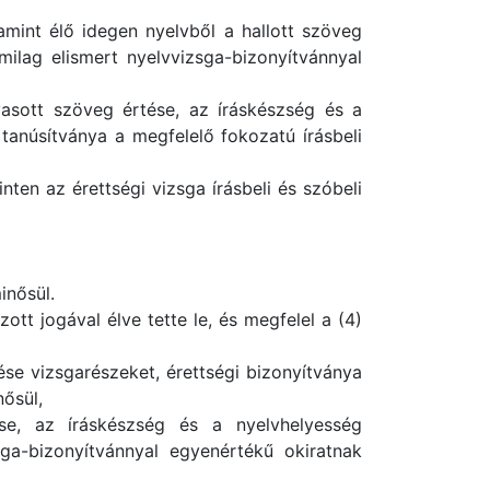
amint élő idegen nyelvből a hallott szöveg
amilag elismert nyelvvizsga-bizonyítvánnyal
asott szöveg értése, az íráskészség és a
, tanúsítványa a megfelelő fokozatú írásbeli
nten az érettségi vizsga írásbeli és szóbeli
inősül.
tt jogával élve tette le, és megfelel a (4)
ése vizsgarészeket, érettségi bizonyítványa
nősül,
se, az íráskészség és a nyelvhelyesség
zsga-bizonyítvánnyal egyenértékű okiratnak