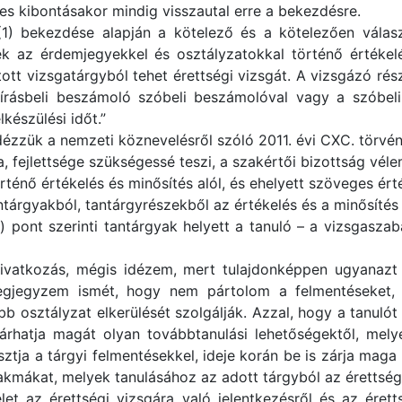
s kibontásakor mindig visszautal erre a bekezdésre.
(1) bekezdése alapján a kötelező és a kötelezően válas
k az érdemjegyekkel és osztályzatokkal történő értékelé
ztott vizsgatárgyból tehet érettségi vizsgát. A vizsgázó ré
 írásbeli beszámoló szóbeli beszámolóval vagy a szóbel
lkészülési időt.”
idézzük a nemzeti köznevelésről szóló 2011. évi CXC. törvé
ga, fejlettsége szükségessé teszi, a szakértői bizottság vé
ténő értékelés és minősítés alól, és ehelyett szöveges érté
ntárgyakból, tantárgyrészekből az értékelés és a minősítés 
) pont szerinti tantárgyak helyett a tanuló – a vizsgasz
ivatkozás, mégis idézem, mert tulajdonképpen ugyanaz
egjegyzem ismét, hogy nem pártolom a felmentéseket,
 osztályzat elkerülését szolgálják. Azzal, hogy a tanuló
zárhatja magát olyan továbbtanulási lehetőségektől, mely
asztja a tárgyi felmentésekkel, ideje korán be is zárja maga
akmákat, melyek tanulásához az adott tárgyból az érettség
 az érettségi vizsgára való jelentkezésről és az érettsé