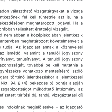
abadon választható vizsgatárgyakat, a vizsga
entkezőnek fel kell tüntetnie azt is, ha a
) bekezdésében meghatározott jogával. Ha a
rábban teljesített érettségi vizsgáit.
ló nem abban a középiskolában jelentkezik
yi tantervben meghatározott követelményeit a
 is tudja. Az igazolást annak a köznevelési
 az ismétlő, valamint a tanulói jogviszony
tványt, tanúsítványt. A tanulói jogviszony
yazonosságát, továbbá be kell mutatnia a
rgyrészekre vonatkozó mentesítésről szóló
sgára történő jelentkezéskor a jelentkezési
z Nkt. 94. § (4) bekezdés p) pontja alapján
 vizsgabizottságot működtető intézmény, az
etett térítési díj, tandíj, vizsgáztatási díj
ntés indokának megjelölésével – az igazgató