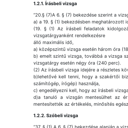
1.2.1. Írásbeli vizsga
“20.§ (7)A 6. § (7) bekezdése szerint a viz
a) a 19. § (1) bekezdésben meghatározott id
(19. § (1) Az írásbeli feladatok kidolg
vizsgatárgyanként rendelkezésre
álló maximális idő,
a) középszintű vizsga esetén három óra (18
b) emelt szintű vizsga, továbbá a vizsga s
vizsgatárgy esetén négy óra (240 perc).
(2) Az írásbeli vizsga idejére a részletes k
b)lehetővé kell tenni, hogy a szakértői bi
számítógép, írógép) használja,
c) engedélyezni kell, hogy az írásbeli vizsg
d)a tanuló a vizsgán mentesülhet az é
mentesítették az értékelés, minősítés egésze
1.2.2. Szóbeli vizsga
“37. § (1) A 6. § (7) bekezdése alapján a v