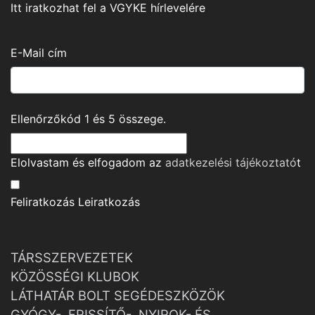
Itt iratkozhat fel a VGYKE hírlevelére
E-Mail cím
Ellenőrzőkód
1
és
5
összege.
Elolvastam és elfogadom az
adatkezelési tájékoztató
t
Feliratkozás
Leiratkozás
TÁRSSZERVEZETEK
KÖZÖSSÉGI KLUBOK
LÁTHATÁR BOLT SEGÉDESZKÖZÖK
GYÓGY-, FRISSÍTŐ-, NYIROK- ÉS