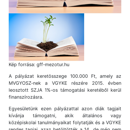
Kép forrása: gff-mezotur.hu
A pályázat keretösszege 100.000 Ft, amely az
MVGYOSZ-nek a VGYKE részére 2015. évben
leosztott SZJA 1%-os támogatási keretéből kerül
finanszírozásra.
Egyesületünk ezen pályázattal azon diák tagjait
kívánja támogatni, akik általános vagy
középiskolai tanulmányaikat folytatják és a VGYKE
rendes tagjai, azaz betöltötték a 14., de még nem