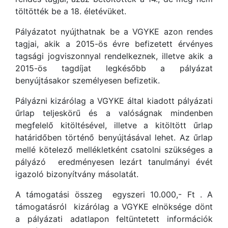
töltötték be a 18. életévüket.
Pályázatot nyújthatnak be a VGYKE azon rendes
tagjai, akik a 2015-ös évre befizetett érvényes
tagsági jogviszonnyal rendelkeznek, illetve akik a
2015-ös tagdíjat legkésőbb a pályázat
benyújtásakor személyesen befizetik.
Pályázni kizárólag a VGYKE által kiadott pályázati
űrlap teljeskörű és a valóságnak mindenben
megfelelő kitöltésével, illetve a kitöltött űrlap
határidőben történő benyújtásával lehet. Az űrlap
mellé kötelező mellékletként csatolni szükséges a
pályázó eredményesen lezárt tanulmányi évét
igazoló bizonyítvány másolatát.
A támogatási összeg egyszeri 10.000,- Ft . A
támogatásról kizárólag a VGYKE elnöksége dönt
a pályázati adatlapon feltüntetett információk