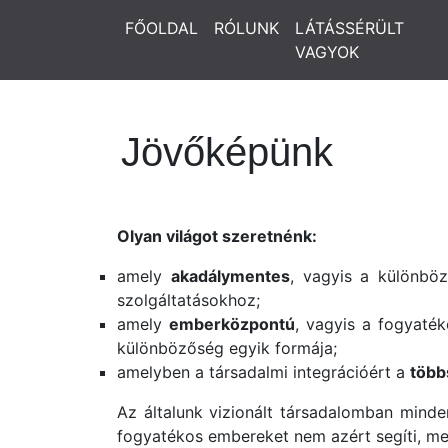
FŐOLDAL
RÓLUNK
LÁTÁSSÉRÜLT
VAGYOK
Jövőképünk
Olyan világot szeretnénk:
amely
akadálymentes
, vagyis a különbö
szolgáltatásokhoz;
amely
emberközpontú
, vagyis a fogyaté
különbözőség egyik formája;
amelyben a társadalmi integrációért a
több
Az általunk vizionált társadalomban minden
fogyatékos embereket nem azért segíti, mer