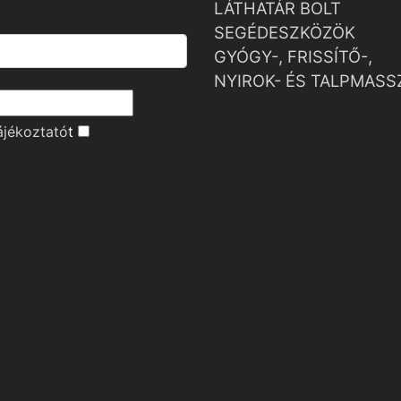
LÁTHATÁR BOLT
SEGÉDESZKÖZÖK
GYÓGY-, FRISSÍTŐ-,
NYIROK- ÉS TALPMASS
ájékoztató
t