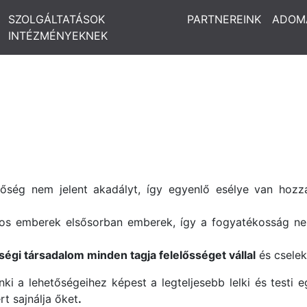
SZOLGÁLTATÁSOK
PARTNEREINK
ADOM
INTÉZMÉNYEKNEK
zőség nem jelent akadályt, így egyenlő esélye van hozz
kos emberek elsősorban emberek, így a fogyatékosság n
ségi társadalom minden tagja felelősséget vállal
és cselek
ki a lehetőségeihez képest a legteljesebb lelki és testi
t sajnálja őket
.