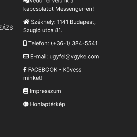
Vedd fel velünk a
kapcsolatot Messenger-en!
Székhely:
1141 Budapest,
ZÁZS
Szugló utca 81.
Telefon:
(+36-1) 384-5541
E-mail:
ugyfel@vgyke.com
FACEBOOK - Kövess
minket!
Impresszum
Honlaptérkép