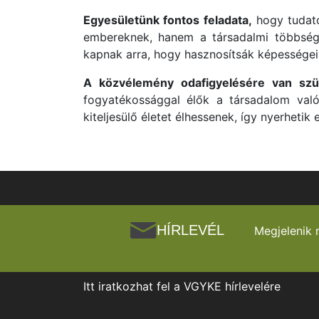
Egyesületünk fontos feladata,
hogy tudato
embereknek, hanem a társadalmi többségn
kapnak arra, hogy hasznosítsák képességeik
A közvélemény odafigyelésére van szü
fogyatékossággal élők a társadalom való
kiteljesülő életet élhessenek, így nyerhetik
HÍRLEVÉL
Megjelenik 
Itt iratkozhat fel a VGYKE hírlevelére