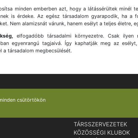
sítsa minden emberben azt, hogy a látássérültek minél te
ek is érdeke. Az egész társadalom gyarapodik, ha a f
et. Nem alamizsnát várunk, hanem esélyt a teljes életre,
kség,
elfogadóbb társadalmi környezetre. Csak ilyen 
ban egyenrangú tagjaivá. Így kaphatják meg az esélyt
 el a társadalom megbecsülését.
minden csütörtökön
TÁRSSZERVEZETEK
KÖZÖSSÉGI KLUBOK