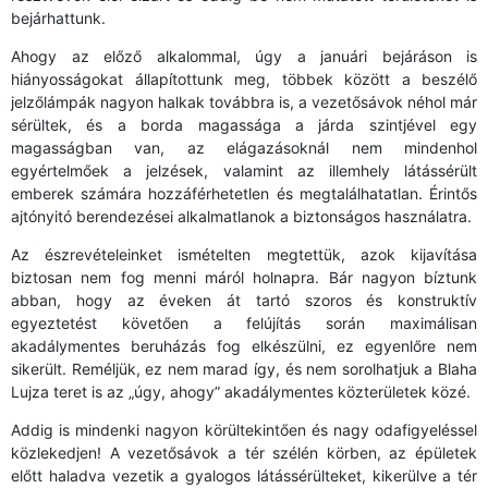
bejárhattunk.
Ahogy az előző alkalommal, úgy a januári bejáráson is
hiányosságokat állapítottunk meg, többek között a beszélő
jelzőlámpák nagyon halkak továbbra is, a vezetősávok néhol már
sérültek, és a borda magassága a járda szintjével egy
magasságban van, az elágazásoknál nem mindenhol
egyértelmőek a jelzések, valamint az illemhely látássérült
emberek számára hozzáférhetetlen és megtalálhatatlan. Érintős
ajtónyitó berendezései alkalmatlanok a biztonságos használatra.
Az észrevételeinket ismételten megtettük, azok kijavítása
biztosan nem fog menni máról holnapra. Bár nagyon bíztunk
abban, hogy az éveken át tartó szoros és konstruktív
egyeztetést követően a felújítás során maximálisan
akadálymentes beruházás fog elkészülni, ez egyenlőre nem
sikerült. Reméljük, ez nem marad így, és nem sorolhatjuk a Blaha
Lujza teret is az „úgy, ahogy” akadálymentes közterületek közé.
Addig is mindenki nagyon körültekintően és nagy odafigyeléssel
közlekedjen! A vezetősávok a tér szélén körben, az épületek
előtt haladva vezetik a gyalogos látássérülteket, kikerülve a tér