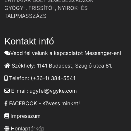
LÁTHATÁR BOLT SEGÉDESZKÖZÖK
GYÓGY-, FRISSÍTŐ-, NYIROK- ÉS
TALPMASSZÁZS
Kontakt infó
Vedd fel velünk a kapcsolatot Messenger-en!
Székhely:
1141 Budapest, Szugló utca 81.
Telefon:
(+36-1) 384-5541
E-mail:
ugyfel@vgyke.com
FACEBOOK - Kövess minket!
Impresszum
Honlaptérkép