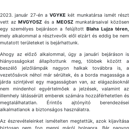
2023. január 27-én a
VGYKE
két munkatársa ismét részt
vett az
MVGYOSZ
és a
MEOSZ
munkatársaival közöse
egy személyes bejáráson a felújított
Blaha Lujza téren
mely alkalommal a résztvevők elől elzárt és eddig be nem
mutatott területeket is bejárhattunk.
Ahogy az előző alkalommal, úgy a januári bejáráson is
hiányosságokat állapítottunk meg, többek között a
beszélő jelzőlámpák nagyon halkak továbbra is, a
vezetősávok néhol már sérültek, és a borda magassága a
járda szintjével egy magasságban van, az elágazásoknál
nem mindenhol egyértelmőek a jelzések, valamint az
illemhely látássérült emberek számára hozzáférhetetlen és
megtalálhatatlan. Érintős ajtónyitó berendezései
alkalmatlanok a biztonságos használatra.
Az észrevételeinket ismételten megtettük, azok kijavítása
biztosan nem fog menni máról holnapra. Bár nagyon