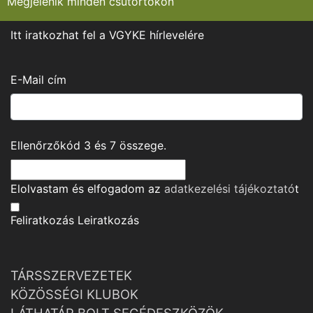
Megjelenik minden csütörtökön
Itt iratkozhat fel a VGYKE hírlevelére
E-Mail cím
Ellenőrzőkód
3
és
7
összege.
Elolvastam és elfogadom az
adatkezelési tájékoztató
t
Feliratkozás
Leiratkozás
TÁRSSZERVEZETEK
KÖZÖSSÉGI KLUBOK