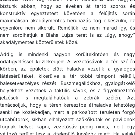
bíztunk abban, hogy az éveken át tartó szoros és
konstruktív egyeztetést követően a felújítás során
maximálisan akadálymentes beruházás fog elkészülni, ez
egyenlőre nem sikerült. Reméljük, ez nem marad így, és
nem sorolhatjuk a Blaha Lujza teret is az „úgy, ahogy”
akadálymentes közterületek közé.
Addig is mindenki nagyon körültekintően és nagy
odafigyeléssel közlekedjen! A vezetősávok a tér szélén
körben, az épületek előtt haladva vezetik a gyalogos
látássérülteket, kikerülve a tér többi támpont nélküli,
balesetveszélyes részét. Buszmegállókhoz, gyalogátkelő
helyekhez vezetnek a taktilis sávok, és a figyelmeztető
jelzések is megtalálhatóak a zebrák szélén. Azt
tanácsoljuk, hogy a téren keresztbe áthaladva lehetőleg
senki ne közlekedjen, mert a parkosított területen forgó
utcabútorok, síkban elhelyezett szökőkutak és pavilonok
fognak helyet kapni, vezetősáv pedig nincs, mert egy
változó terület lesz a kitelepülő kávézók miatt. Ha valaki