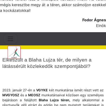
mégis keresztbe megy át a téren, akkor számoljon ezekkel
a kockázatokkal!
Fodor Ágnes
Elnök
Elkészült a Blaha Lujza tér, de milyen a
látássérült közlekedők szempontjából?
2023. január 27-én a
VGYKE
két munkatársa ismét részt vett az
MVGYOSZ
és a
MEOSZ
munkatársaival közösen egy személyes
bejáráson a felújított
Blaha Lujza téren,
mely alkalommal a
résztvevők elől elzárt és eddig be nem mutatott területeket is