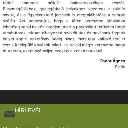
többi támpont nélküli, balesetveszélyes részét.
Buszmegállókhoz, gyalogátkelő helyekhez vezetnek a taktilis
sávok, és a figyelmeztető jelzések is megtalálhatóak a zebrák
szélén. Azt tanácsoljuk, hogy a téren keresztbe áthaladva
lehetőleg senki ne közlekedjen, mert a parkosított területen forgó
utcabútorok, síkban elhelyezett szökőkutak és pavilonok fognak
helyet kapni, vezetősáv pedig nincs, mert egy változó terület
lesz a kitelepülő kávézók miatt. Ha valaki mégis keresztbe megy
át a téren, akkor számoljon ezekkel a kockázatokkal!
Fodor Ágnes
Elnök
HÍRLEVÉL