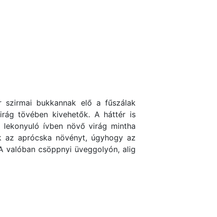
r szirmai bukkannak elő a fűszálak
rág tövében kivehetők. A háttér is
s lekonyuló ívben növő virág mintha
uk az aprócska növényt, úgyhogy az
A valóban csöppnyi üveggolyón, alig