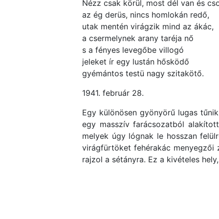
Nézz csak körül, most dél van és cso
az ég derüs, nincs homlokán redő,
utak mentén virágzik mind az ákác,
a csermelynek arany taréja nő
s a fényes levegőbe villogó
jeleket ír egy lustán hősködő
gyémántos testü nagy szitakötő.
1941. február 28.
Egy különösen gyönyörű lugas tűnik 
egy masszív farácsozatból alakított
melyek úgy lógnak le hosszan felülr
virágfürtöket fehérakác menyegzői 
rajzol a sétányra. Ez a kivételes hel