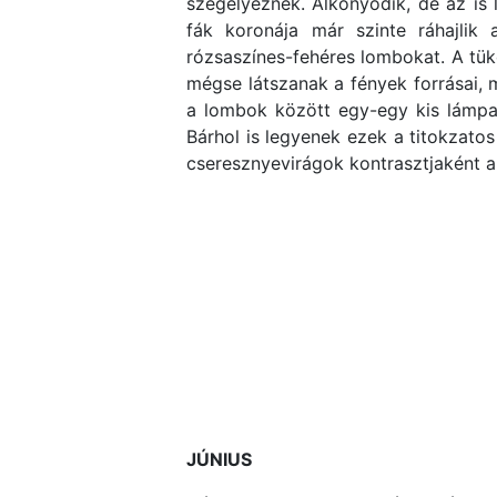
szegélyeznek. Alkonyodik, de az is 
fák koronája már szinte ráhajlik 
rózsaszínes-fehéres lombokat. A tük
mégse látszanak a fények forrásai, m
a lombok között egy-egy kis lámpa, 
Bárhol is legyenek ezek a titokzatos
cseresznyevirágok kontrasztjaként a
JÚNIUS