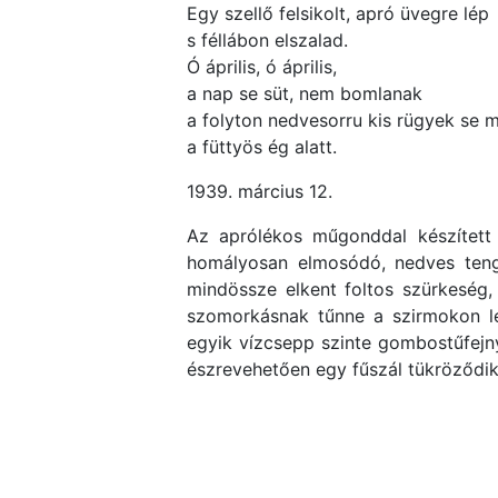
Egy szellő felsikolt, apró üvegre lép
s féllábon elszalad.
Ó április, ó április,
a nap se süt, nem bomlanak
a folyton nedvesorru kis rügyek se 
a füttyös ég alatt.
1939. március 12.
Az aprólékos műgonddal készített 
homályosan elmosódó, nedves tenge
mindössze elkent foltos szürkeség,
szomorkásnak tűnne a szirmokon le
egyik vízcsepp szinte gombostűfejn
észrevehetően egy fűszál tükröződik