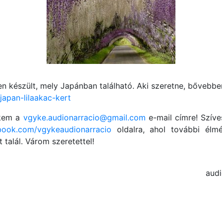
n készült, mely Japánban található. Aki szeretne, bővebben
japan-lilaakac-kert
ekem a
vgyke.audionarracio@gmail.com
e-mail címre! Szív
book.com/vgykeaudionarracio
oldalra, ahol további élmé
talál. Várom szeretettel!
audi