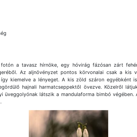
még
fotón a tavasz hírnöke, egy hóvirág fázósan zárt fehé
réből. Az aljnövényzet pontos körvonalai csak a kis vi
 így kiemelve a lényeget. A kis zöld száron egyébként i
gördülő hajnali harmatcseppektől övezve. Közelről látj
yi üveggolyónak látszik a mandulaforma bimbó végében. 
.