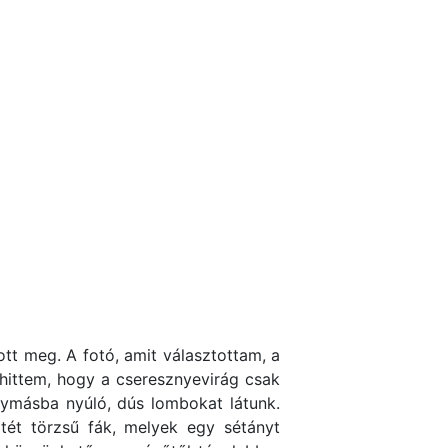
ott meg. A fotó, amit választottam, a
hittem, hogy a cseresznyevirág csak
gymásba nyúló, dús lombokat látunk.
tét törzsű fák, melyek egy sétányt