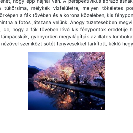
lehet, hogy épp hajnal van. A perspektivikus ábrázolásna
a tükörsima, mélykék vízfelületre, melyen tökéletes p
örképen a fák tövében és a korona közelében, kis fénypon
intha a fotós játszana velünk. Ahogy tüzetesebben megvizsg
de, hogy a fák tövében lévő kis fénypontok eredetije hol
 lámpácskák, gyönyörűen megvilágítják az illatos lombokat
 nézővel szemközt sötét fenyvesekkel tarkított, kéklő hegy