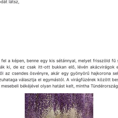
dát látsz,
fel a képen, benne egy kis sétánnyal, melyet frisszöld fű
ák ki, de ez csak itt-ott bukkan elő, lévén akácvirágok e
ől az csendes ösvényre, akár egy gyönyörű hajkorona sely
zuhataga választja el egymástól. A virágfüzérek között b
y, mesebeli békéjével olyan hatást kelt, mintha Tündérország