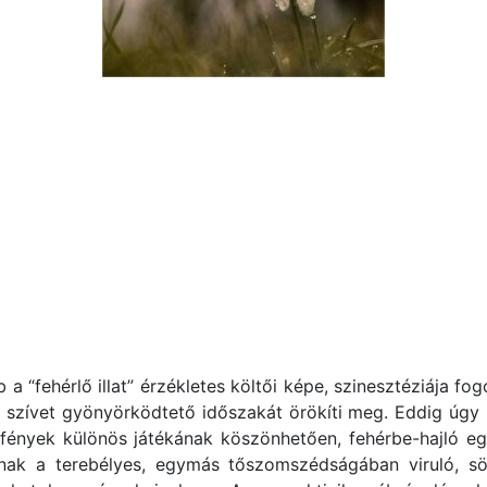
 “fehérlő illat” érzékletes költői képe, szinesztéziája fog
 szívet gyönyörködtető időszakát örökíti meg. Eddig úgy 
 fények különös játékának köszönhetően, fehérbe-hajló e
lnak a terebélyes, egymás tőszomszédságában viruló, sö