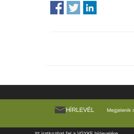
HÍRLEVÉL
Megjelenik 
Itt iratkozhat fel a VGYKE hírlevelére