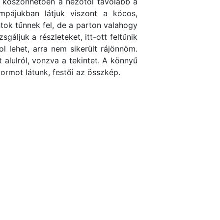
k köszönhetően a nézőtől távolabb a
ompájukban látjuk viszont a kócos,
tok tűnnek fel, de a parton valahogy
áljuk a részleteket, itt-ott feltűnik
 lehet, arra nem sikerült rájönnöm.
 alulról, vonzva a tekintet. A könnyű
ormot látunk, festői az összkép.