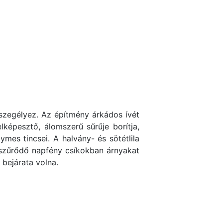
 szegélyez. Az építmény árkádos ívét
lképesztő, álomszerű sűrűje borítja,
mes tincsei. A halvány- és sötétlila
eszűrődő napfény csíkokban árnyakat
 bejárata volna.