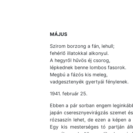
MÁJUS
Szirom borzong a fán, lehull;
fehérlő illatokkal alkonyul.
A hegyről hűvös éj csorog,
lépkednek benne lombos fasorok.
Megbú a fázós kis meleg,
vadgesztenyék gyertyái fénylenek.
1941. február 25.
Ebben a pár sorban engem leginkább a
japán cseresznyevirágzás szemet és
rózsaszín lehet, de ezen a képen a
Egy kis mesterséges tó partján ál