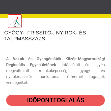
GYÓGY-, FRISSÍTŐ-, NYIROK- ÉS
TALPMASSZÁZS
A
Vakok és Gyengénlátók Közép-Magyarországi
Regionális Egyesületének
látássérült és egyéb
megváltozott munkaképességű gyógy- és
nyirokmasszőr munkatársai örömmel fogadják
vendégeiket.
IDŐPONTFOGLALÁS