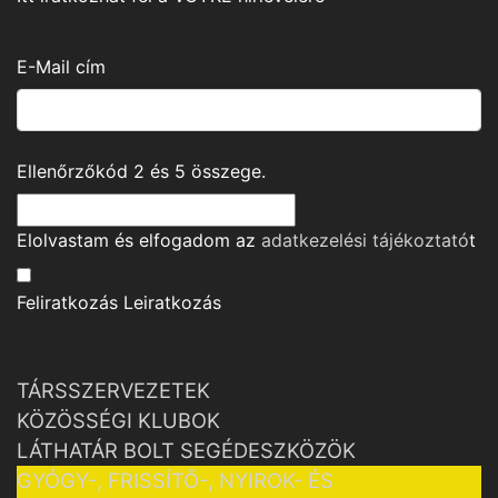
E-Mail cím
Ellenőrzőkód
2
és
5
összege.
Elolvastam és elfogadom az
adatkezelési tájékoztató
t
Feliratkozás
Leiratkozás
TÁRSSZERVEZETEK
KÖZÖSSÉGI KLUBOK
LÁTHATÁR BOLT SEGÉDESZKÖZÖK
GYÓGY-, FRISSÍTŐ-, NYIROK- ÉS