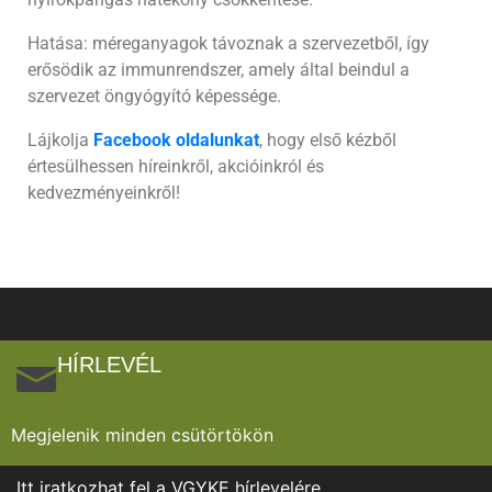
Hatása: méreganyagok távoznak a szervezetből, így
erősödik az immunrendszer, amely által beindul a
szervezet öngyógyító képessége.
Lájkolja
Facebook oldalunkat
, hogy első kézből
értesülhessen híreinkről, akcióinkról és
kedvezményeinkről!
HÍRLEVÉL
Megjelenik minden csütörtökön
Itt iratkozhat fel a VGYKE hírlevelére