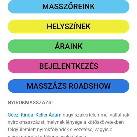
MASSZŐREINK
HELYSZÍNEK
ÁRAINK
BEJELENTKEZÉS
MASSZÁZS ROADSHOW
NYIROKMASSZÁZS!
Géczi Kinga
,
Keller Ádám
nagy szakértelemmel vállalnak
nyirokmasszázst, melynek lényege a kötőszövetekben
felgyülemlett nyirokfolyadék elvezetése, vagyis a
nyirokpangás hatékony csökkentése.