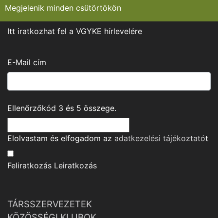
Megjelenik minden csütörtökön
Itt iratkozhat fel a VGYKE hírlevelére
E-Mail cím
Ellenőrzőkód
3
és
5
összege.
Elolvastam és elfogadom az
adatkezelési tájékoztató
t
Feliratkozás
Leiratkozás
TÁRSSZERVEZETEK
KÖZÖSSÉGI KLUBOK