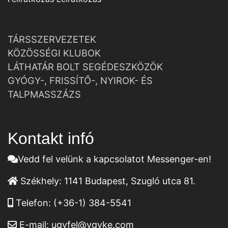
TÁRSSZERVEZETEK
KÖZÖSSÉGI KLUBOK
LÁTHATÁR BOLT SEGÉDESZKÖZÖK
GYÓGY-, FRISSÍTŐ-, NYIROK- ÉS
TALPMASSZÁZS
Kontakt infó
Vedd fel velünk a kapcsolatot Messenger-en!
Székhely:
1141 Budapest, Szugló utca 81.
Telefon:
(+36-1) 384-5541
E-mail:
ugyfel@vgyke.com