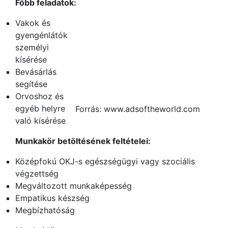
Főbb feladatok:
Vakok és
gyengénlátók
személyi
kísérése
Bevásárlás
segítése
Orvoshoz és
egyéb helyre
Forrás: www.adsoftheworld.com
való kísérése
Munkakör betöltésének feltételei:
Középfokú OKJ-s egészségügyi vagy szociális
végzettség
Megváltozott munkaképesség
Empatikus készség
Megbízhatóság