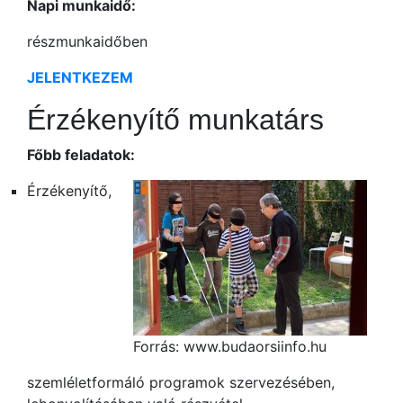
Napi munkaidő:
részmunkaidőben
JELENTKEZEM
Érzékenyítő munkatárs
Főbb feladatok:
Érzékenyítő,
Forrás: www.budaorsiinfo.hu
szemléletformáló programok szervezésében,