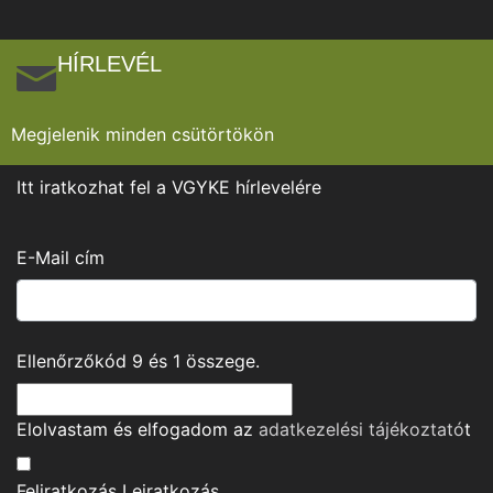
HÍRLEVÉL
Megjelenik minden csütörtökön
Itt iratkozhat fel a VGYKE hírlevelére
E-Mail cím
Ellenőrzőkód
9
és
1
összege.
Elolvastam és elfogadom az
adatkezelési tájékoztató
t
Feliratkozás
Leiratkozás