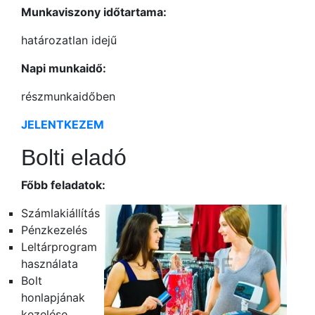
Munkaviszony időtartama:
határozatlan idejű
Napi munkaidő:
részmunkaidőben
JELENTKEZEM
Bolti eladó
Főbb feladatok:
Számlakiállítás
Pénzkezelés
Leltárprogram
használata
Bolt
honlapjának
kezelése