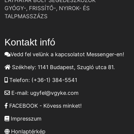
LÁTHATÁR BOLT SEGÉDESZKÖZÖK
GYÓGY-, FRISSÍTŐ-, NYIROK- ÉS
TALPMASSZÁZS
Kontakt infó
Vedd fel velünk a kapcsolatot Messenger-en!
Székhely:
1141 Budapest, Szugló utca 81.
Telefon:
(+36-1) 384-5541
E-mail:
ugyfel@vgyke.com
FACEBOOK - Kövess minket!
Impresszum
Honlaptérkép