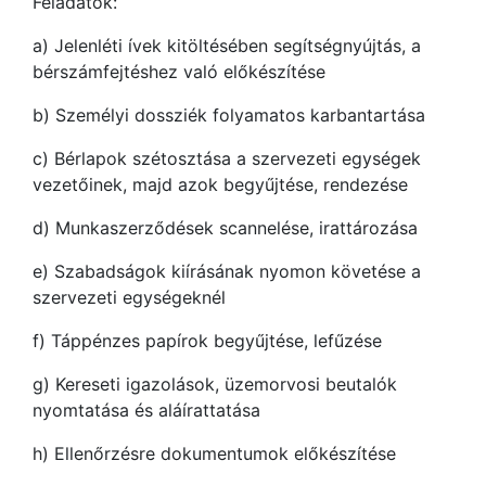
Feladatok:
a) Jelenléti ívek kitöltésében segítségnyújtás, a
bérszámfejtéshez való előkészítése
b) Személyi dossziék folyamatos karbantartása
c) Bérlapok szétosztása a szervezeti egységek
vezetőinek, majd azok begyűjtése, rendezése
d) Munkaszerződések scannelése, irattározása
e) Szabadságok kiírásának nyomon követése a
szervezeti egységeknél
f) Táppénzes papírok begyűjtése, lefűzése
g) Kereseti igazolások, üzemorvosi beutalók
nyomtatása és aláírattatása
h) Ellenőrzésre dokumentumok előkészítése