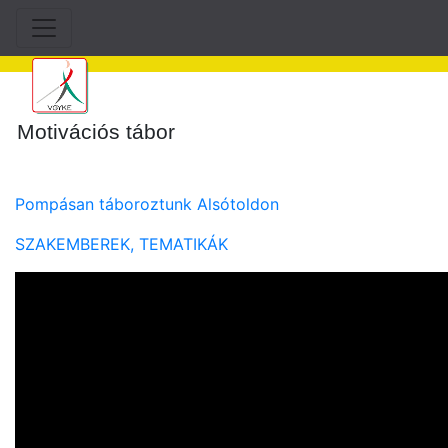
Motivációs tábor
Pompásan táboroztunk Alsótoldon
SZAKEMBEREK, TEMATIKÁK