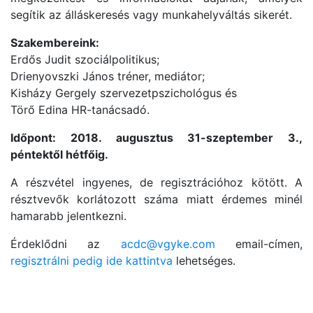
segítik az álláskeresés vagy munkahelyváltás sikerét.
Szakembereink:
Erdős Judit szociálpolitikus;
Drienyovszki János tréner, mediátor;
Kisházy Gergely szervezetpszichológus és
Törő Edina HR-tanácsadó.
Időpont: 2018. augusztus 31-szeptember 3.,
péntektől hétfőig.
A részvétel ingyenes, de regisztrációhoz kötött. A
résztvevők korlátozott száma miatt érdemes minél
hamarabb jelentkezni.
Érdeklődni az
acdc@vgyke.com
email-címen,
regisztrálni pedig ide kattintva
lehetséges.