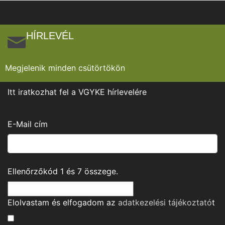
HÍRLEVÉL
Megjelenik minden csütörtökön
Itt iratkozhat fel a VGYKE hírlevelére
E-Mail cím
Ellenőrzőkód
1
és
7
összege.
Elolvastam és elfogadom az
adatkezelési tájékoztató
t