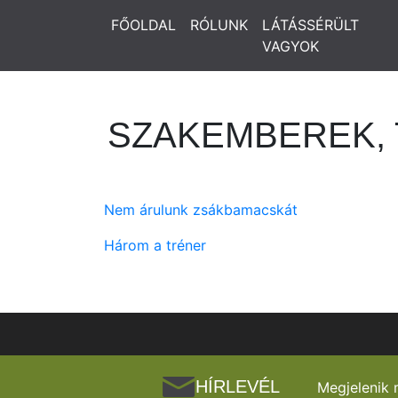
FŐOLDAL
RÓLUNK
LÁTÁSSÉRÜLT
VAGYOK
SZAKEMBEREK, 
Nem árulunk zsákbamacskát
Három a tréner
HÍRLEVÉL
Megjelenik 