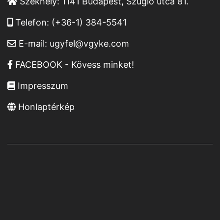
Székhely:
1141 Budapest, Szugló utca 81.
Telefon:
(+36-1) 384-5541
E-mail:
ugyfel@vgyke.com
FACEBOOK - Kövess minket!
Impresszum
Honlaptérkép