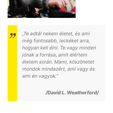
„Te adtál nekem életet, és ami
még fontosabb, leckéket arra,
hogyan kell élni. Te vagy minden
jónak a forrása, amit elértem
életem során. Mami, köszönetet
mondok mindazért, ami vagy és
ami én vagyok.”
/David L. Weatherford/