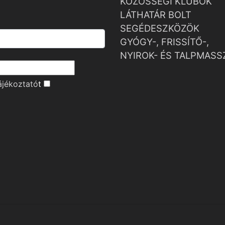
KÖZÖSSÉGI KLUBOK
LÁTHATÁR BOLT
SEGÉDESZKÖZÖK
GYÓGY-, FRISSÍTŐ-,
NYIROK- ÉS TALPMASS
ájékoztató
t