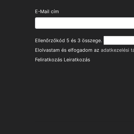
E-Mail cím
Ellenőrzőkód
5
és
3
összege.
Elolvastam és elfogadom az
adatkezelési t
Feliratkozás
Leiratkozás