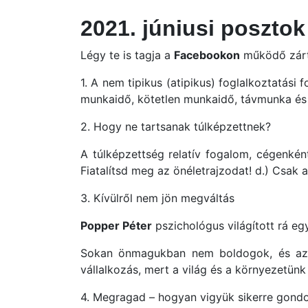
2021. júniusi posztok
Légy te is tagja a
Facebookon
működő zártk
1. A nem tipikus (atipikus) foglalkoztatás
munkaidő, kötetlen munkaidő, távmunka és t
2. Hogy ne tartsanak túlképzettnek?
A túlképzettség relatív fogalom, cégenként
Fiatalítsd meg az önéletrajzodat! d.) Csak
3. Kívülről nem jön megváltás
Popper Péter
pszichológus világított rá e
Sokan önmagukban nem boldogok, és azt 
vállalkozás, mert a világ és a környezetünk
4. Megragad – hogyan vigyük sikerre gondol