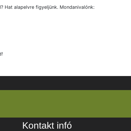
? Hat alapelvre figyeljünk. Mondanivalónk:
d!
Kontakt infó