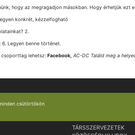
lnünk, hogy az megragadjon másokban. Hogy érhetjük ezt el
 Legyen konkrét, kézzelfogható
latainkat? 2.
; 6. Legyen benne történet.
t csoporttag lehetsz:
Facebook,
AC-DC Találd meg a helye
minden csütörtökön
TÁRSSZERVEZETEK