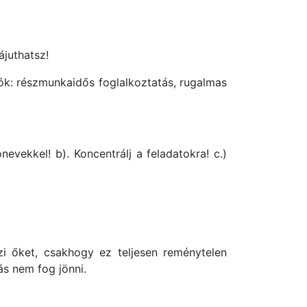
juthatsz!
tók: részmunkaidős foglalkoztatás, rugalmas
evekkel! b). Koncentrálj a feladatokra! c.)
 őket, csakhogy ez teljesen reménytelen
ás nem fog jönni.