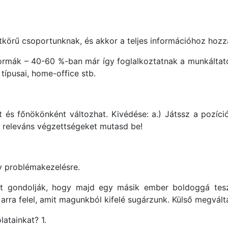
örű csoportunknak, és akkor a teljes információhoz hozzá
i formák – 40-60 %-ban már így foglalkoztatnak a munkálta
ípusai, home-office stb.
 és főnökönként változhat. Kivédése: a.) Játssz a pozíción
 a releváns végzettségeket mutasd be!
gy problémakezelésre.
gondolják, hogy majd egy másik ember boldoggá teszi
 arra felel, amit magunkból kifelé sugárzunk. Külső megvált
atainkat? 1.