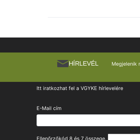
HÍRLEVÉL
Megjelenik 
Itt iratkozhat fel a VGYKE hírlevelére
E-Mail cím
Ellenőrzőkód
8
és
7
összege.