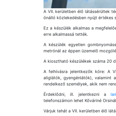
A VII. kerületben élő látássérültek 
önálló közlekedésben nyújt értékes s
Ez a készülék alkalmas a megfelelőe
erre alkalmassá tették.
A készülék egyetlen gombnyomással
metrónál az éppen üzemelő mozgólépc
A kiosztható készülékek száma 20 d
A felhívásra jelentkezők köre: A VI
aliglátók, gyengénlátók), valami
rendelkező személyek, akik nem rend
Érdeklődni, ill. jelentkezni a
la
telefonszámon lehet Kőváriné Orsin
Várjuk tehát a VII. kerületben élő lá