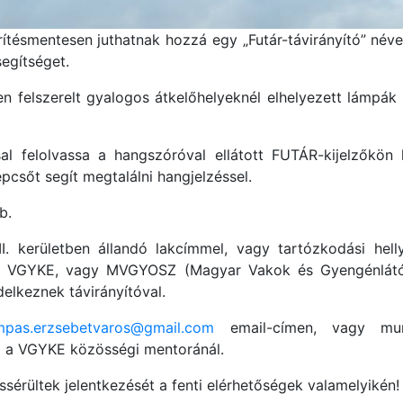
térítésmentesen juthatnak hozzá egy „Futár-távirányító” név
egítséget.
n felszerelt gyalogos átkelőhelyeknél elhelyezett lámpák
 felolvassa a hangszóróval ellátott FUTÁR-kijelzőkön l
sőt segít megtalálni hangjelzéssel.
b.
I. kerületben állandó lakcímmel, vagy tartózkodási helly
nt a VGYKE, vagy MVGYOSZ (Magyar Vakok és Gyengénlát
elkeznek távirányítóval.
mpas.erzsebetvaros@gmail.com
email-címen, vagy mun
ál a VGYKE közösségi mentoránál.
tássérültek jelentkezését a fenti elérhetőségek valamelyikén!