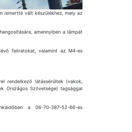
en ismertté vált készülékhez, mely az
 hangosítására, amennyiben a lámpát
évő feliratokat, valamint az M4-es
el rendelkező látássérültek (vakok,
ók Országos Szövetsége) tagsággal
kaidőben a 06-70-387-52-66-es