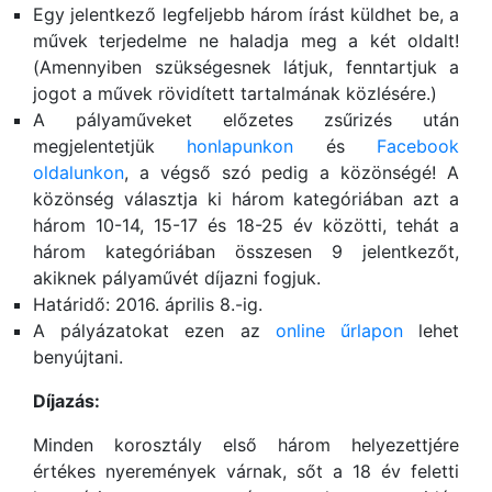
Egy jelentkező legfeljebb három írást küldhet be, a
művek terjedelme ne haladja meg a két oldalt!
(Amennyiben szükségesnek látjuk, fenntartjuk a
jogot a művek rövidített tartalmának közlésére.)
A pályaműveket előzetes zsűrizés után
megjelentetjük
honlapunkon
és
Facebook
oldalunkon
, a végső szó pedig a közönségé! A
közönség választja ki három kategóriában azt a
három 10-14, 15-17 és 18-25 év közötti, tehát a
három kategóriában összesen 9 jelentkezőt,
akiknek pályaművét díjazni fogjuk.
Határidő: 2016. április 8.-ig.
A pályázatokat ezen az
online űrlapon
lehet
benyújtani.
Díjazás:
Minden korosztály első három helyezettjére
értékes nyeremények várnak, sőt a 18 év feletti