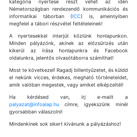
kategória nyertese részt vehet az idén
Németországban rendezendő kommunikációs és
informatikai táborban (
ICC
) is, amennyiben
megfelel a tábori részvétel feltételeinek!
A nyertesekkel interjút közlünk honlapunkon.
Minden pályázónk, akinek az előzsűrizés után
kikerül az írása honlapunkra és Facebook
oldalunkra, jelentős olvasótáborra számíthat!
Most te következel! Ragadj billentyűzetet, és küldd
el nekünk vicces, érdekes, megható történeteidet,
amik valóban megestek, vagy amiket elképzeltél!
Ha kérdésed van, írj e-mailt a
palyazat@infoalap.hu
címre, igyekszünk minél
gyorsabban válaszolni!
Mindenkinek sok sikert kívánunk a pályázáshoz!