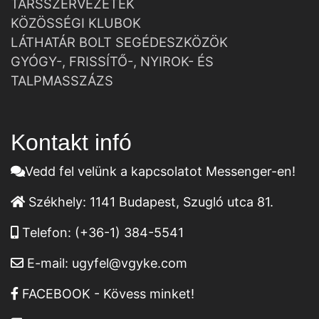
TÁRSSZERVEZETEK
KÖZÖSSÉGI KLUBOK
LÁTHATÁR BOLT SEGÉDESZKÖZÖK
GYÓGY-, FRISSÍTŐ-, NYIROK- ÉS
TALPMASSZÁZS
Kontakt infó
Vedd fel velünk a kapcsolatot Messenger-en!
Székhely:
1141 Budapest, Szugló utca 81.
Telefon:
(+36-1) 384-5541
E-mail:
ugyfel@vgyke.com
FACEBOOK - Kövess minket!