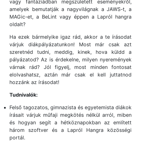
vagy fantáziádban megszületett eseményekről,
amelyek bemutatják a nagyvilágnak a JAWS-t, a
MAGic-et, a BeLint vagy éppen a Lapról hangra
oldalt?
Ha ezek bármelyike igaz rád, akkor a te írásodat
várjuk diákpályázatunkon! Most már csak azt
szeretnéd tudni, meddig, kinek, hova küldd a
pályázatod? Az is érdekelne, milyen nyeremények
várnak rád? Jól figyelj, most minden fontosat
elolvashatsz, aztán már csak el kell juttatnod
hozzánk az írásodat!
Tudnivalók:
Felső tagozatos, gimnazista és egyetemista diákok
írásait várjuk műfaji megkötés nélkül arról, miben
és hogyan segít a hétköznapokban az említett
három szoftver és a Lapról Hangra közösségi
portál.