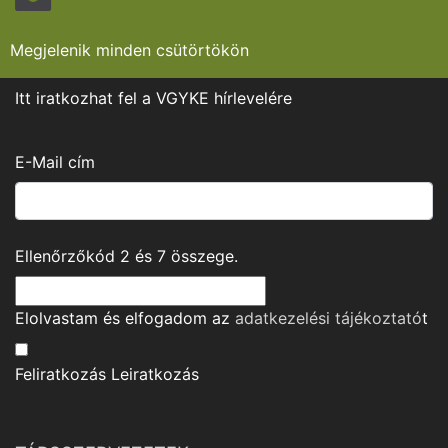
Megjelenik minden csütörtökön
Itt iratkozhat fel a VGYKE hírlevelére
E-Mail cím
Ellenőrzőkód
2
és
7
összege.
Elolvastam és elfogadom az
adatkezelési tájékoztató
t
Feliratkozás
Leiratkozás