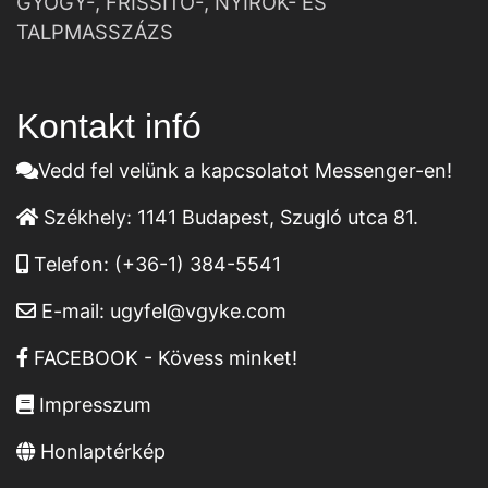
GYÓGY-, FRISSÍTŐ-, NYIROK- ÉS
TALPMASSZÁZS
Kontakt infó
Vedd fel velünk a kapcsolatot Messenger-en!
Székhely:
1141 Budapest, Szugló utca 81.
Telefon:
(+36-1) 384-5541
E-mail:
ugyfel@vgyke.com
FACEBOOK - Kövess minket!
Impresszum
Honlaptérkép