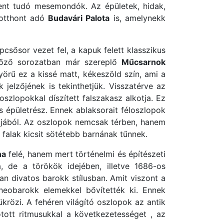
dent tudó mesemondók. Az épületek, hidak,
tthont adó
Budavári Palota
is, amelynekk
csősor vezet fel, a kapuk felett klasszikus
előző sorozatban már szereplő
Műcsarnok
yörű ez a kissé matt, kékeszöld szín, ami a
 jelzőjének is tekinthetjük. Visszatérve az
szlopokkal díszített falszakasz alkotja. Ez
es épületrész. Ennek ablaksorait féloszlopok
síkjából. Az oszlopok nemcsak térben, hanem
 falak kicsit sötétebb barnának tűnnek.
na
felé, hanem mert történelmi és építészeti
a, de a törökök idejében, illetve 1686-os
an divatos barokk stílusban. Amit viszont a
eobarokk elemekkel bővítették ki. Ennek
krözi. A fehéren világító oszlopok az antik
ott ritmusukkal a következetességet , az