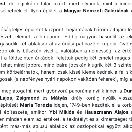
st
, de leginkább talán azért, mert olyanok, mint a min
élhetnék el. Ilyen épület a
Magyar Nemzeti Galériának
o
óságteljes épületet központi bejáratának három ajtajára lép
tészeti elemet, a timpanon. Eddig nagyon hasonlít az 
gasodik két ablaksorral az óriási patinazöld kupola. Gyön
szobrok is büszkén viselik, valójában a nemesség, az érték
át a földszinten árkádok, felettük pedig két emelet magas o
 tehát mind jobbra, mind balra jócskán kiugrik két 3 szint
 nem körbejárhatók, hanem csak kissé kiemelkednek a fal 
lágosak (a napfényes nyári napokon vakítóan fehérek), míg a
meglátogatni, mert gyönyörű panoráma nyílik innen a
Du
Lajos
,
Zsigmond
és
Mátyás
király koráig nyúlik vissz
áépítését
Mária Terézia
idején, 1749-ben kezdték el a korb
d építészete, amikor
Ybl Miklós
és
Hauszmann Alajos
n
en minden elem az értéket, a tekintélyt és a kimértséget tü
ént más-más stílusú ablakok az oszlopokkal együtt alkot