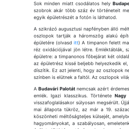
Sok minden miatt csodálatos hely
Budape
szobrok akár több száz év történeteit mes
egyik épületrészét a fotón is láthatod.
A szikrázó augusztusi napfényben álló mélt
oszlopok tartják a háromszög alakú épí
épületére (olvasd
itt
) A timpanon felett ma
réz oxidációjával jön létre. Emléktáblák, 
épületre: a timpanonos főbejárat két oldal
az épületrész kissé beljebb helyezkedik el,
díszítik. Ez azt jelenti, hogy az oszlopok
színben is elütnek a faltól. Az oszlopok vi
A
Budavári Palotát
nemcsak azért érdemes 
emlék. Igazi klasszikus. Története
Nagy 
visszafoglalásakor súlyosan megsérült. Újj
mai állapota tükröz, az már a 19. száza
köszönheti méltőságteljes külsejét, amelyb
hagyományokat, a szabályosan, emeletenk