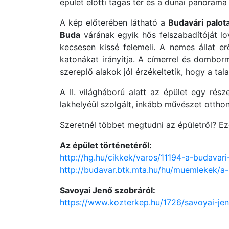
épület előtti tágas tér és a dunai panorám
A kép előterében látható a
Budavári palot
Buda
várának egyik hős felszabadítóját lov
kecsesen kissé felemeli. A nemes állat e
katonákat irányítja. A címerrel és domborm
szereplő alakok jól érzékeltetik, hogy a ta
A II. világháború alatt az épület egy ré
lakhelyéül szolgált, inkább művészet ottho
Szeretnél többet megtudni az épületről? Ez
Az épület történetéről:
http://hg.hu/cikkek/varos/11194-a-budavari
http://budavar.btk.mta.hu/hu/muemlekek/a-b
Savoyai Jenő szobráról:
https://www.kozterkep.hu/1726/savoyai-je