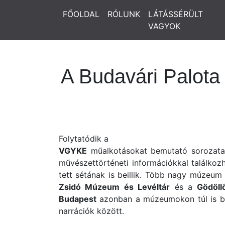
FŐOLDAL
RÓLUNK
LÁTÁSSÉRÜLT
VAGYOK
A Budavári Palota
Folytatódik a
VGYKE
műalkotásokat bemutató sorozata,
művészettörténeti információkkal találkozh
tett sétának is beillik. Több nagy múzeum
Zsidó Múzeum és Levéltár
és a
Gödöllő
Budapest
azonban a múzeumokon túl is bőve
narrációk között.