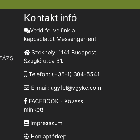
Kontakt infó
Vedd fel velünk a
kapcsolatot Messenger-en!
Székhely:
1141 Budapest,
ZÁZS
Szugló utca 81.
Telefon:
(+36-1) 384-5541
E-mail:
ugyfel@vgyke.com
FACEBOOK - Kövess
minket!
Impresszum
Honlaptérkép