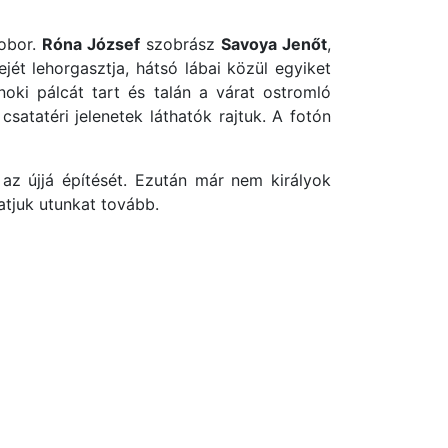
zobor.
Róna József
szobrász
Savoya Jenőt
,
jét lehorgasztja, hátsó lábai közül egyiket
oki pálcát tart és talán a várat ostromló
satatéri jelenetek láthatók rajtuk. A fotón
az újjá építését. Ezután már nem királyok
atjuk utunkat tovább.