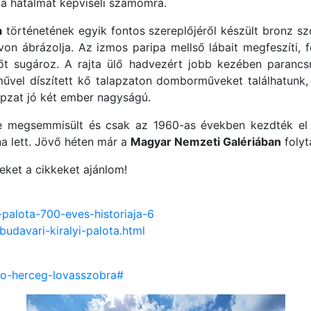
a a hatalmat képviseli számomra.
a
történetének egyik fontos szereplőjéről készült bronz s
on ábrázolja. Az izmos paripa mellső lábait megfeszíti, fe
rőt sugároz. A rajta ülő hadvezért jobb kezében parancsn
űvel díszített kő talapzaton domborműveket találhatunk, c
lapzat jó két ember nagyságú.
sze megsemmisült és csak az 1960-as években kezdték el 
na lett. Jövő héten már a
Magyar Nemzeti Galériában
folyt
eket a cikkeket ajánlom!
-palota-700-eves-historiaja-6
udavari-kiralyi-palota.html
no-herceg-lovasszobra#