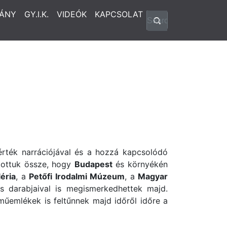
ÁNY
GY.I.K.
VIDEÓK
KAPCSOLAT
rték narrációjával és a hozzá kapcsolódó
ítottuk össze, hogy
Budapest
és környékén
éria
, a
Petőfi Irodalmi Múzeum
, a
Magyar
 darabjaival is megismerkedhettek majd.
műemlékek is feltűnnek majd időről időre a