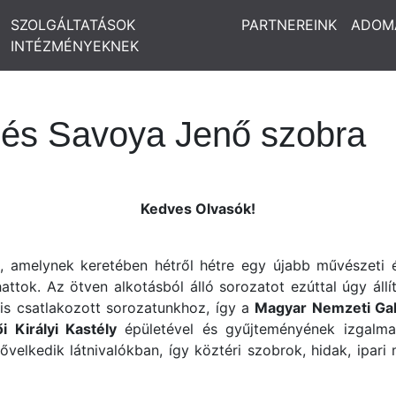
SZOLGÁLTATÁSOK
PARTNEREINK
ADOM
INTÉZMÉNYEKNEK
 és Savoya Jenő szobra
Kedves Olvasók!
 amelynek keretében hétről hétre egy újabb művészeti é
attok. Az ötven alkotásból álló sorozatot ezúttal úgy áll
 is csatlakozott sorozatunkhoz, így a
Magyar Nemzeti Gal
i Királyi Kastély
épületével és gyűjteményének izgalmas
lkedik látnivalókban, így köztéri szobrok, hidak, ipari 