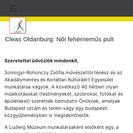
Cleas Oldanburg: Női fehérneműs pult
Szeretettel üdvözlök mindenkit,
Somogyi-Rohonczy Zsófia művészettörténész és az
Akadálymentes és Korlátlan Kultúráért Egyesület
munkatársa vagyok. A következő 40 hétben olyan
műalkotásokat (festményeket, szobrokat, fotókat és
épületeket) szeretnék bemutatni Önöknek, amelyek
Budapest utcáin és terein vagy egy budapesti
közgyűjteményben is megtekinthetők.
A Ludwig Múzeum munkatársaként elsőként egy, a