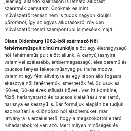
jelenlegi állandó kiállításon is látható alkotást
szeretnék bemutatni Önöknek és mint
művészettörténész nem is tudok nagyon kibújni
bőrömből, így az egyes alkotásokról röviden
művészettörténeti szempontból is mesélek majd.
Claes Oldenburg 1962-ből származó Női
fehérneműspult című munkáj
a előtt egy életnagyságú
női fehérneműs pult előtt állunk. A karnyújtásnyira
valamivel szélesebb, embermagasságú, éles peremű és
csúcsos fényes fekete műanyag pultra halmozva,
valamint egy fém állványra és egy lábon álló fogasra
akasztva női fehérneműk ismerhetők fel. Stílusuk az
’50-es, ’60-as évek stílusát követi. Van itt kombiné,
fűző, harisnyatartó és csúcsos kialakítású melltartó,
harisnya és kesztyű is. Bár formájuk alapján be tudjuk
azonosítani a különböző női alsóneműket, már
látványra is érzékelhető, hogy a megszokottól eltérő
ruhadarabokról van szó. Mert milyen minőségek és