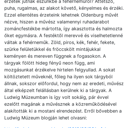
érzetek jutnak eszünkbe a fehérneműről? Áttetsző,
puha, rugalmas, az alakot követő, kényelmes és érzéki.
Ezzel ellentétes érzeteink lehetnek Oldenburg művét
nézve, hiszen a művész valamennyi ruhadarabot
zománcfestékbe mártotta, így akasztotta és halmozta
őket egymásra. A festéktől merevvé és viselhetetlenné
váltak a fehérneműk. Zöld, piros, kék, fehér, fekete,
szürke felületükkel és fröccskölt mintájukkal
keményen és mereven függnek a fogasokon. A
tárgyak fölött hideg fényű neon függ, ami
mozgásunkat érzékelve hirtelen felgyullad. A sokat
költöztetett műveknél, főleg ha ilyen sok tárgyból
állnak, sokszor előfordul, hogy nem az eredeti, művész
által elképzelt felállásban kerülnek ki a tárgyak. A
Ludwig Múzeumban is így volt sokáig, pár évvel
ezelőtt magának a művésznek a közreműködésével
alakították ki a mostani elrendezést. Erről bővebben a
Ludwig Múzeum blogján lehet olvasni: