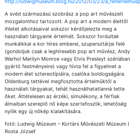
http://ludwigmuseum.blog.hu/2012/03/23/a_fehernemusp
A svéd származású szobrász a pop art művészeti
mozgalomhoz tartozott. A pop art a modern élettől
ihletet alkotásaival sokszor kérdőjelezte meg a
használati tárgyaink értelmét. Sokszor fordultak
munkáikkal a kor híres emberei, szupersztárjai felé
(gondoljuk csak a leghíresebb pop art művész, Andy
Warhol Marilyn Monroe vagy Elvis Presleyt szériában
gyártó festményeire) vagy hívta fel a figyelmet a
modern élet sztereotípiáira, csalóka boldogságára.
Oldenburg tettével megfosztotta értelmüktől a
használati tárgyakat, tehát használhatatlanná tette
őket. Áttételesen az érzéki, simulékony, a férfiak
álmaiban szereplő nő képe szertefoszlik, lehetőség
nyílik egy új nőkép kialakítására.
fotó: Ludwig Múzeum – Kortárs Művészeti Múzeum I
Rosta József