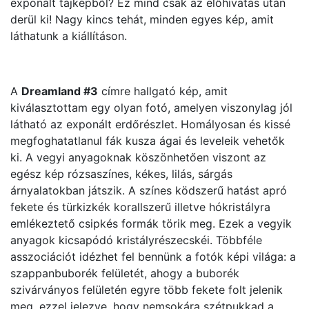
exponált tájképből? Ez mind csak az előhívatás után
derül ki! Nagy kincs tehát, minden egyes kép, amit
láthatunk a kiállításon.
A
Dreamland #3
címre hallgató kép, amit
kiválasztottam egy olyan fotó, amelyen viszonylag jól
látható az exponált erdőrészlet. Homályosan és kissé
megfoghatatlanul fák kusza ágai és leveleik vehetők
ki. A vegyi anyagoknak köszönhetően viszont az
egész kép rózsaszínes, kékes, lilás, sárgás
árnyalatokban játszik. A színes ködszerű hatást apró
fekete és türkizkék korallszerű illetve hókristályra
emlékeztető csipkés formák törik meg. Ezek a vegyik
anyagok kicsapódó kristályrészecskéi. Többféle
asszociációt idézhet fel bennünk a fotók képi világa: a
szappanbuborék felületét, ahogy a buborék
szivárványos felületén egyre több fekete folt jelenik
meg, ezzel jelezve, hogy nemsokára szétpukkad a