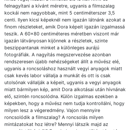
felnagyítani a kívánt méretre, ugyanis a filmszalag
kockái nem nagyobbak, mint 5 centiméterszer 3,5
centi. Ilyen kicsi képeknél nem igazán látnánk azokat a
finom részleteket, amik Dora képeit igazán izgalmassá
teszik. A 60×80 centiméteres méretben viszont már
igazán látványosan kijönnek a részletek, szinte
beszippantanak minket a különleges aurájú
fotográfiák. A nagyítás megszervezése azonban
rendszeresen újabb nehézségeket állít a művész elé,
ugyanis a roncsoláshoz használt vegyi anyagok miatt
csak kevés labor vállalja a munkát és ott is csak
utolsónak vállalják a képeit, ugyanis a vegyi anyagok
miatt bármilyen kép, amit Dora alkotásai után hívnának
elő, szintén roncsolódna. Külön izgalmas ezekben a
képekben, hogy a művész nem tudja kontrollálni, hogy
milyen lesz a végeredmény. Vajon mennyire
roncsolódik a filmszalag? A roncsolás milyen
mintázatokat hoz létre? Mennyi látszik majd az