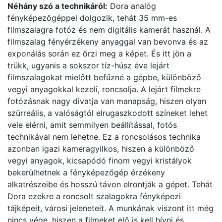
Néhány szó a technikáról:
Dora analóg
fényképezőgéppel dolgozik, tehát 35 mm-es
filmszalagra fotóz és nem digitális kamerát használ. A
filmszalag fényérzékeny anyaggal van bevonva és az
exponálás során ez őrzi meg a képet. És itt jön a
trükk, ugyanis a sokszor tíz-húsz éve lejárt
filmszalagokat mielőtt befűzné a gépbe, különböző
vegyi anyagokkal kezeli, roncsolja. A lejárt filmekre
fotózásnak nagy divatja van manapság, hiszen olyan
szürreális, a valóságtól elrugaszkodott színeket lehet
vele elérni, amit semmilyen beállítással, fotós
technikával nem lehetne. Ez a roncsolásos technika
azonban igazi kameragyilkos, hiszen a különböző
vegyi anyagok, kicsapódó finom vegyi kristályok
bekerülhetnek a fényképezőgép érzékeny
alkatrészeibe és hosszú távon elrontják a gépet. Tehát
Dora ezekre a roncsolt szalagokra fényképezi
tájképeit, városi jeleneteit. A munkának viszont itt még
nincs vége, hiszen a filmeket elő is kell hívni és