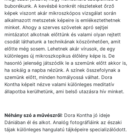
buborékunk. A kevésbé konkrét részleteket őrző
képek viszont akár mikroszkópos vizsgálat során
alkalmazott metszetek képeire is emlékeztethetnek
minket. Ahogy a szerves szövetek apró sejtjei
mintázatot alkotnak előttünk és valami olyan rejtett
csodát láthatunk a technikának köszönhetően, amit
előtte még sosem. Lehetnek akár vírusok, de egy
különleges új mikroszkopikus élőlény képe is. De
hasonló jelenség játszódik le a szemünk előtt akkor is,
ha sokáig a napba nézünk. A színek összefolynak a
szemünk előtt, minden homályossá válhat. Dora
Kontha képeit nézve valami különleges meditatív
állapotba kerülhetünk, ami belső utazásra hív minket.
Néhány szó a művészről
: Dora Kontha jó ideje
Dániában él és alkot. Analóg fotográfiáink az északi
tájak különleges hangulatú tájképeire specializálódott.