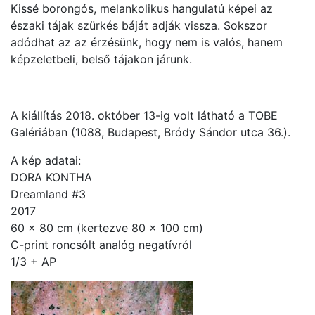
Kissé borongós, melankolikus hangulatú képei az
északi tájak szürkés báját adják vissza. Sokszor
adódhat az az érzésünk, hogy nem is valós, hanem
képzeletbeli, belső tájakon járunk.
A kiállítás 2018. október 13-ig volt látható a TOBE
Galériában (1088, Budapest, Bródy Sándor utca 36.).
A kép adatai:
DORA KONTHA
Dreamland #3
2017
60 x 80 cm (kertezve 80 x 100 cm)
C-print roncsólt analóg negatívról
1/3 + AP