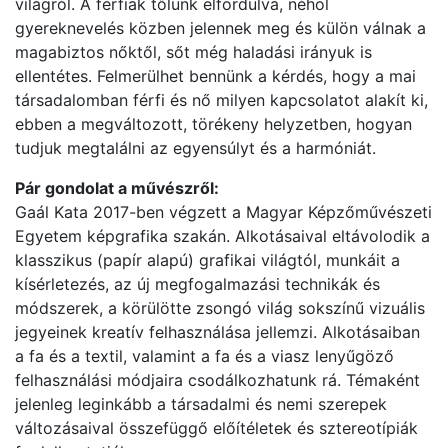
világról. A férfiak tőlünk elfordulva, néhol
gyereknevelés közben jelennek meg és külön válnak a
magabiztos nőktől, sőt még haladási irányuk is
ellentétes. Felmerülhet bennünk a kérdés, hogy a mai
társadalomban férfi és nő milyen kapcsolatot alakít ki,
ebben a megváltozott, törékeny helyzetben, hogyan
tudjuk megtalálni az egyensúlyt és a harmóniát.
Pár gondolat a művészről:
Gaál Kata 2017-ben végzett a Magyar Képzőművészeti
Egyetem képgrafika szakán. Alkotásaival eltávolodik a
klasszikus (papír alapú) grafikai világtól, munkáit a
kísérletezés, az új megfogalmazási technikák és
módszerek, a körülötte zsongó világ sokszínű vizuális
jegyeinek kreatív felhasználása jellemzi. Alkotásaiban
a fa és a textil, valamint a fa és a viasz lenyűgöző
felhasználási módjaira csodálkozhatunk rá. Témaként
jelenleg leginkább a társadalmi és nemi szerepek
változásaival összefüggő előítéletek és sztereotípiák