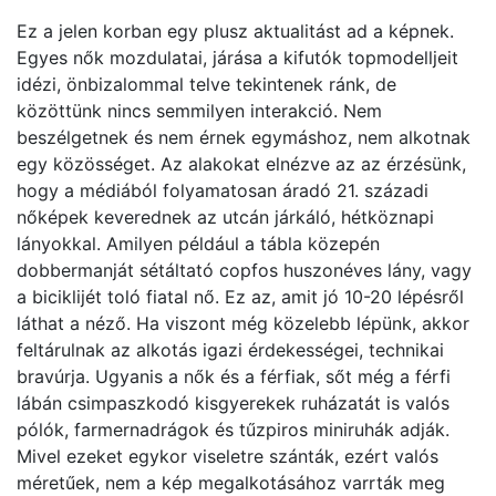
Ez a jelen korban egy plusz aktualitást ad a képnek.
Egyes nők mozdulatai, járása a kifutók topmodelljeit
idézi, önbizalommal telve tekintenek ránk, de
közöttünk nincs semmilyen interakció. Nem
beszélgetnek és nem érnek egymáshoz, nem alkotnak
egy közösséget. Az alakokat elnézve az az érzésünk,
hogy a médiából folyamatosan áradó 21. századi
nőképek keverednek az utcán járkáló, hétköznapi
lányokkal. Amilyen például a tábla közepén
dobbermanját sétáltató copfos huszonéves lány, vagy
a biciklijét toló fiatal nő. Ez az, amit jó 10-20 lépésről
láthat a néző. Ha viszont még közelebb lépünk, akkor
feltárulnak az alkotás igazi érdekességei, technikai
bravúrja. Ugyanis a nők és a férfiak, sőt még a férfi
lábán csimpaszkodó kisgyerekek ruházatát is valós
pólók, farmernadrágok és tűzpiros miniruhák adják.
Mivel ezeket egykor viseletre szánták, ezért valós
méretűek, nem a kép megalkotásához varrták meg