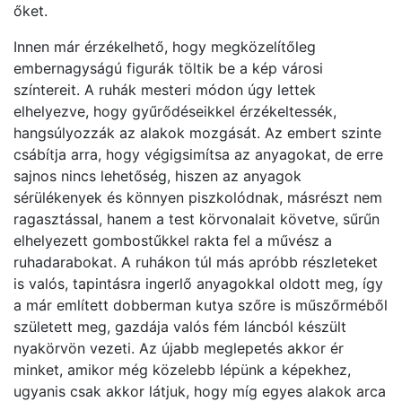
őket.
Innen már érzékelhető, hogy megközelítőleg
embernagyságú figurák töltik be a kép városi
színtereit. A ruhák mesteri módon úgy lettek
elhelyezve, hogy gyűrődéseikkel érzékeltessék,
hangsúlyozzák az alakok mozgását. Az embert szinte
csábítja arra, hogy végigsimítsa az anyagokat, de erre
sajnos nincs lehetőség, hiszen az anyagok
sérülékenyek és könnyen piszkolódnak, másrészt nem
ragasztással, hanem a test körvonalait követve, sűrűn
elhelyezett gombostűkkel rakta fel a művész a
ruhadarabokat. A ruhákon túl más apróbb részleteket
is valós, tapintásra ingerlő anyagokkal oldott meg, így
a már említett dobberman kutya szőre is műszőrméből
született meg, gazdája valós fém láncból készült
nyakörvön vezeti. Az újabb meglepetés akkor ér
minket, amikor még közelebb lépünk a képekhez,
ugyanis csak akkor látjuk, hogy míg egyes alakok arca