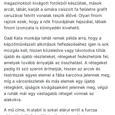
magazinokból kivágott fotókból készültek, mások
arcát, lábát, karját a simára csiszolt fa felületre grafit
ceruzával felvitt vonalak teszik élővé. Olyan finom
rajzok ezek, hogy a nők frizurájának hajszálai, lábaik
finom izomzata is könnyedén kivehető.
Gaál Kata munkája tehát remek példa arra, hogy a
képzőművészeti alkotások felfedezéséhez igen is sok
mozgás kell, hiszen közeledve vagy távolodva tőlük
újabb és újabb részleteket, rétegeket fedezhetünk fel,
amelyek tovább árnyalják az összhatást. A rétegeket
pedig itt szó szerint érthetjük, hiszen az arcok és
testrészek egyes elemei a fába karcolva jelennek meg,
míg a városrészletek és más elemek egy újabb
rétegként, újságok kivágásaiként jelennek meg, végül
a ruhák már egy vastagabb réteget vonnak az
alakokra.
A mű címe, In.stabil is sokat elárul erről a furcsa