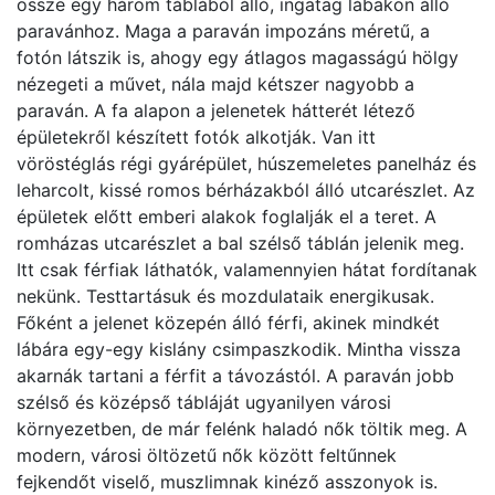
össze egy három táblából álló, ingatag lábakon álló
paravánhoz. Maga a paraván impozáns méretű, a
fotón látszik is, ahogy egy átlagos magasságú hölgy
nézegeti a művet, nála majd kétszer nagyobb a
paraván. A fa alapon a jelenetek hátterét létező
épületekről készített fotók alkotják. Van itt
vöröstéglás régi gyárépület, húszemeletes panelház és
leharcolt, kissé romos bérházakból álló utcarészlet. Az
épületek előtt emberi alakok foglalják el a teret. A
romházas utcarészlet a bal szélső táblán jelenik meg.
Itt csak férfiak láthatók, valamennyien hátat fordítanak
nekünk. Testtartásuk és mozdulataik energikusak.
Főként a jelenet közepén álló férfi, akinek mindkét
lábára egy-egy kislány csimpaszkodik. Mintha vissza
akarnák tartani a férfit a távozástól. A paraván jobb
szélső és középső tábláját ugyanilyen városi
környezetben, de már felénk haladó nők töltik meg. A
modern, városi öltözetű nők között feltűnnek
fejkendőt viselő, muszlimnak kinéző asszonyok is.