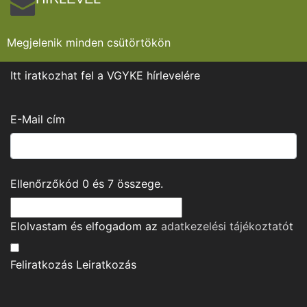
Megjelenik minden csütörtökön
Itt iratkozhat fel a VGYKE hírlevelére
E-Mail cím
Ellenőrzőkód
0
és
7
összege.
Elolvastam és elfogadom az
adatkezelési tájékoztató
t
Feliratkozás
Leiratkozás