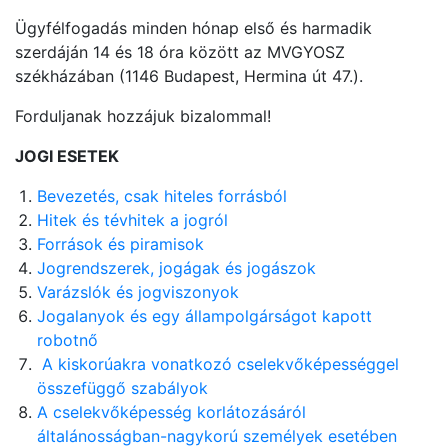
Ügyfélfogadás minden hónap első és harmadik
szerdáján 14 és 18 óra között az MVGYOSZ
székházában (1146 Budapest, Hermina út 47.).
Forduljanak hozzájuk bizalommal!
JOGI ESETEK
Bevezetés, csak hiteles forrásból
Hitek és tévhitek a jogról
Források és piramisok
Jogrendszerek, jogágak és jogászok
Varázslók és jogviszonyok
Jogalanyok és egy állampolgárságot kapott
robotnő
A kiskorúakra vonatkozó cselekvőképességgel
összefüggő szabályok
A cselekvőképesség korlátozásáról
általánosságban-nagykorú személyek esetében