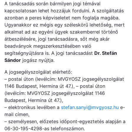
A tanácsadás során bármilyen jogi témával
kapcsolatosan lehet hozzájuk fordulni. A szolgáltatás
azonban a peres képviseletet nem foglalja magába.
Ugyanakkor ez mégis egy széleskörű lehetőség, mert
alkalmat ad az egyéni ügyek szakemberrel történő
átbeszélésére, jogi tanácsadásra, sőt még akár
beadványok megszerkesztésében való
segítségnyújtásra is. A jogi tanácsadást
Dr. Stefán
Sándor
jogász nyújtja.
A jogsegélyszolgálat elérhető:
– postai úton (levélcím: MVGYOSZ jogsegélyszolgálat
1146 Budapest, Hermina út 47.), – postai úton
(levélcím: MVGYOSZ jogsegélyszolgálat 1146
Budapest, Hermina út 47.),
– elektronikus levélben a
stefan.sanyi@mvgyosz.hu
e-
mail címen,
– személyesen, előzetes időpont-egyeztetés alapján a
06-30-195-4298-as telefonszámon.