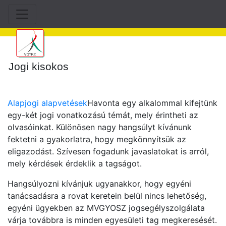
Jogi kisokos
Alapjogi alapvetések
Havonta egy alkalommal kifejtünk
egy-két jogi vonatkozású témát, mely érintheti az
olvasóinkat. Különösen nagy hangsúlyt kívánunk
fektetni a gyakorlatra, hogy megkönnyítsük az
eligazodást. Szívesen fogadunk javaslatokat is arról,
mely kérdések érdeklik a tagságot.
Hangsúlyozni kívánjuk ugyanakkor, hogy egyéni
tanácsadásra a rovat keretein belül nincs lehetőség,
egyéni ügyekben az MVGYOSZ jogsegélyszolgálata
várja továbbra is minden egyesületi tag megkeresését.