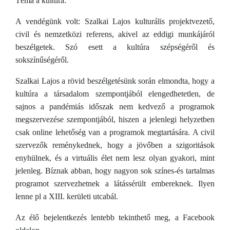
Téma a kultúra:
A vendégünk volt: Szalkai Lajos kulturális projektvezető,
civil és nemzetközi referens, akivel az eddigi munkájáról
beszélgetek. Szó esett a kultúra szépségéről és
sokszínűségéről.
Szalkai Lajos a rövid beszélgetésünk során elmondta, hogy a
kultúra a társadalom szempontjából elengedhetetlen, de
sajnos a pandémiás időszak nem kedvező a programok
megszervezése szempontjából, hiszen a jelenlegi helyzetben
csak online lehetőség van a programok megtartására. A civil
szervezők reménykednek, hogy a jövőben a szigoritások
enyhülnek, és a virtuális élet nem lesz olyan gyakori, mint
jelenleg. Bíznak abban, hogy nagyon sok színes-és tartalmas
programot szervezhetnek a látássérült embereknek. Ilyen
lenne pl a XIII. kerületi utcabál.
Az élő bejelentkezés lentebb tekinthető meg, a Facebook