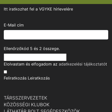
Itt iratkozhat fel a VGYKE hírlevelére
E-Mail cím
Ellenőrzőkód
5
és
2
összege.
Elolvastam és elfogadom az
adatkezelési tájékoztató
t
Feliratkozás
Leiratkozás
TÁRSSZERVEZETEK
KÖZÖSSÉGI KLUBOK
LÁTHATÁR BOLT SEGÉDESZKÖZÖK