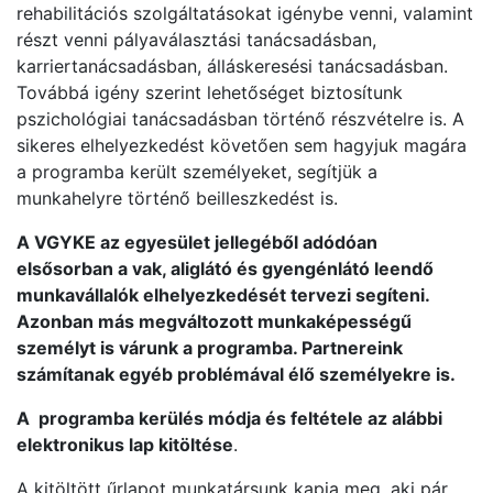
rehabilitációs szolgáltatásokat igénybe venni, valamint
részt venni pályaválasztási tanácsadásban,
karriertanácsadásban, álláskeresési tanácsadásban.
Továbbá igény szerint lehetőséget biztosítunk
pszichológiai tanácsadásban történő részvételre is. A
sikeres elhelyezkedést követően sem hagyjuk magára
a programba került személyeket, segítjük a
munkahelyre történő beilleszkedést is.
A VGYKE az egyesület jellegéből adódóan
elsősorban a vak, aliglátó és gyengénlátó leendő
munkavállalók elhelyezkedését tervezi segíteni.
Azonban más megváltozott munkaképességű
személyt is várunk a programba. Partnereink
számítanak egyéb problémával élő személyekre is.
A programba kerülés módja és feltétele az alábbi
elektronikus lap kitöltése
.
A kitöltött űrlapot munkatársunk kapja meg, aki pár