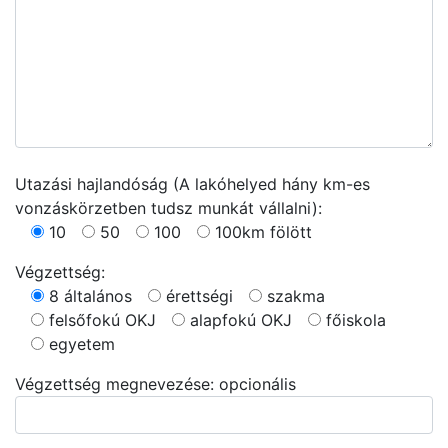
Utazási hajlandóság (A lakóhelyed hány km-es
vonzáskörzetben tudsz munkát vállalni):
10
50
100
100km fölött
Végzettség:
8 általános
érettségi
szakma
felsőfokú OKJ
alapfokú OKJ
főiskola
egyetem
Végzettség megnevezése: opcionális