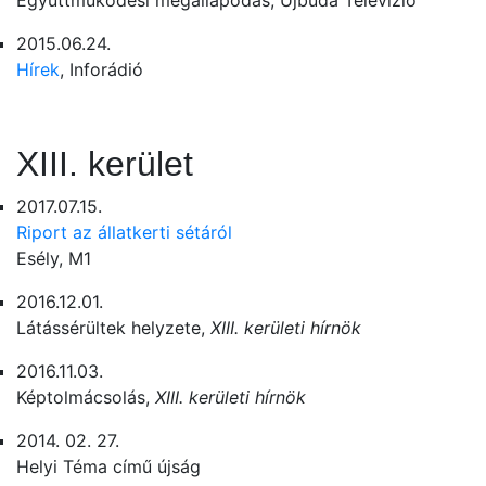
Együttműködési megállapodás, Újbuda Televízió
2015.06.24.
Hírek
, Inforádió
XIII. kerület
2017.07.15.
Riport az állatkerti sétáról
Esély, M1
2016.12.01.
Látássérültek helyzete,
XIII. kerületi hírnök
2016.11.03.
Képtolmácsolás,
XIII. kerületi hírnök
2014. 02. 27.
Helyi Téma című újság