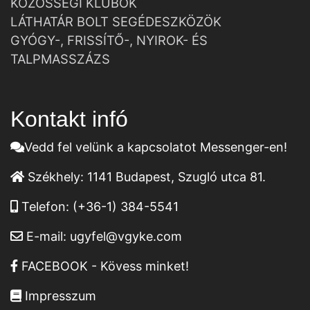
KÖZÖSSÉGI KLUBOK
LÁTHATÁR BOLT SEGÉDESZKÖZÖK
GYÓGY-, FRISSÍTŐ-, NYIROK- ÉS
TALPMASSZÁZS
Kontakt infó
Vedd fel velünk a kapcsolatot Messenger-en!
Székhely:
1141 Budapest, Szugló utca 81.
Telefon:
(+36-1) 384-5541
E-mail:
ugyfel@vgyke.com
FACEBOOK - Kövess minket!
Impresszum