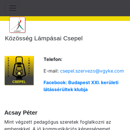
Közösség Lámpásai Csepel
Telefon:
E-mail:
csepel.szervezo@vgyke.com
Facebook: Budapest XXI. kerületi
látássérültek klubja
Acsay Péter
Mint végzett pedagógus szeretek foglalkozni az
emberekkel. A jó kommunikációs képességemet