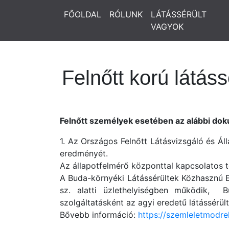
FŐOLDAL
RÓLUNK
LÁTÁSSÉRÜLT
VAGYOK
Felnőtt korú látáss
Felnőtt személyek esetében az alábbi d
1. Az Országos Felnőtt Látásvizsgáló és Ál
eredményét.
Az állapotfelmérő központtal kapcsolatos 
A Buda-környéki Látássérültek Közhasznú Eg
sz. alatti üzlethelyiségben működik, 
szolgáltatásként az agyi eredetű látássérült
Bővebb információ:
https://szemleletmodre