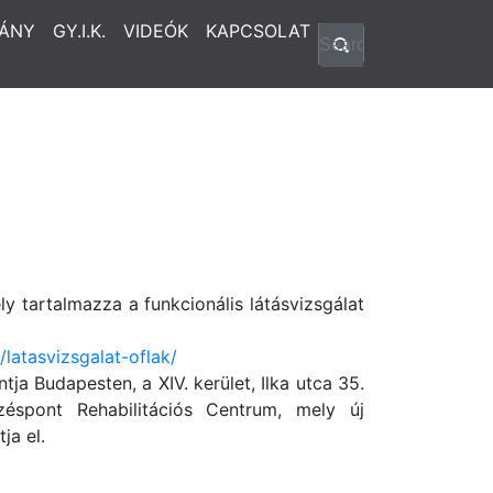
ÁNY
GY.I.K.
VIDEÓK
KAPCSOLAT
y tartalmazza a funkcionális látásvizsgálat
/latasvizsgalat-oflak/
a Budapesten, a XIV. kerület, Ilka utca 35.
éspont Rehabilitációs Centrum, mely új
ja el.