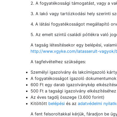
2. A fogyatékossági támogatást, vagy a va
3. A lakó vagy tartózkodási hely szerinti 
4. A látási fogyatékosságot megállapító o
5. Az emelt szintű családi pótlékra való jo
A tagság létesítésekor egy belépési, valamin
http://www.vgyke.com/latasserult-vagyok
A tagfelvételhez szükséges:
Személyi igazolvány és lakcímigazoló kárt
A fogyatékosságot igazoló dokumentumok 
600 Ft egy darab igazolványkép elkészítés
500 Ft a tagsági igazolvány elkészítéséhez
Az éves tagdíj összege (3.600 forint)
Kitöltött
belépési
és az
adatvédelmi nyilat
A fent felsoroltakkal kérjük, fáradjon be üg