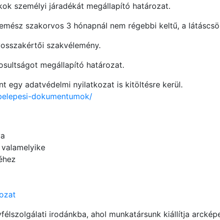
kok személyi járadékát megállapító határozat.
szemész szakorvos 3 hónapnál nem régebbi keltű, a látáscs
rvosszakértői szakvélemény.
gosultságot megállapító határozat.
t egy adatvédelmi nyilatkozat is kitöltésre kerül.
/belepesi-dokumentumok/
ya
valamelyike
éhez
kozat
yfélszolgálati irodánkba, ahol munkatársunk kiállítja arckép