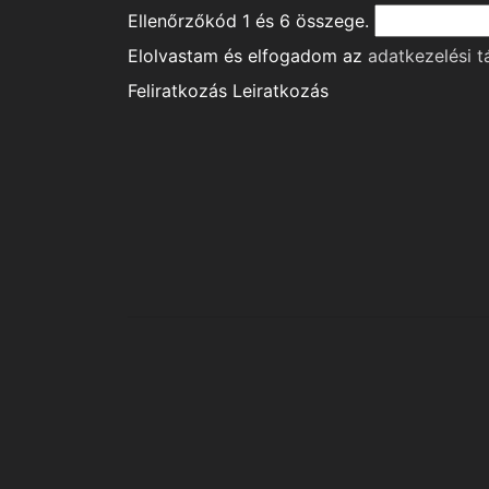
Ellenőrzőkód
1
és
6
összege.
Elolvastam és elfogadom az
adatkezelési t
Feliratkozás
Leiratkozás