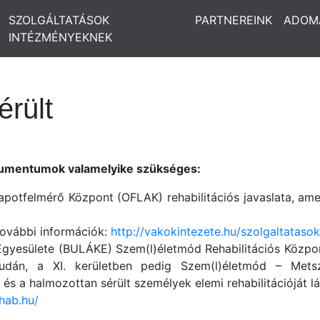
SZOLGÁLTATÁSOK
PARTNEREINK
ADOM
INTÉZMÉNYEKNEK
érült
okumentumok valamelyike szükséges:
lapotfelmérő Központ (OFLAK) rehabilitációs javaslata, amel
további információk:
http://vakokintezete.hu/szolgaltatasok
yesülete (BULÁKE) Szem(l)életmód Rehabilitációs Központj
Budán, a XI. kerületben pedig Szem(l)életmód – Metsz
 és a halmozottan sérült személyek elemi rehabilitációját lát
hab.hu/