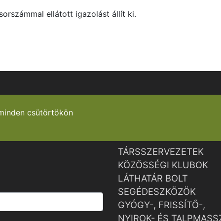
orszámmal ellátott igazolást állít ki.
minden csütörtökön
TÁRSSZERVEZETEK
KÖZÖSSÉGI KLUBOK
LÁTHATÁR BOLT
SEGÉDESZKÖZÖK
GYÓGY-, FRISSÍTŐ-,
NYIROK- ÉS TALPMASS