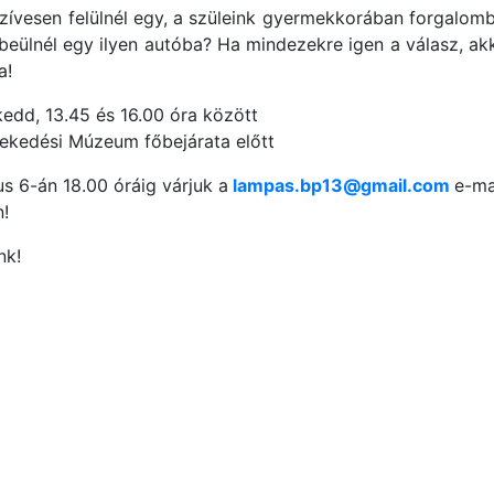
Szívesen felülnél egy, a szüleink gyermekkorában forgalom
 beülnél egy ilyen autóba? Ha mindezekre igen a válasz, ak
a!
kedd, 13.45 és 16.00 óra között
ekedési Múzeum főbejárata előtt
s 6-án 18.00 óráig várjuk a
lampas.bp13@gmail.com
e-ma
!
nk!