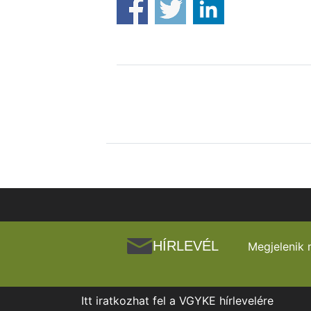
HÍRLEVÉL
Megjelenik 
Itt iratkozhat fel a VGYKE hírlevelére