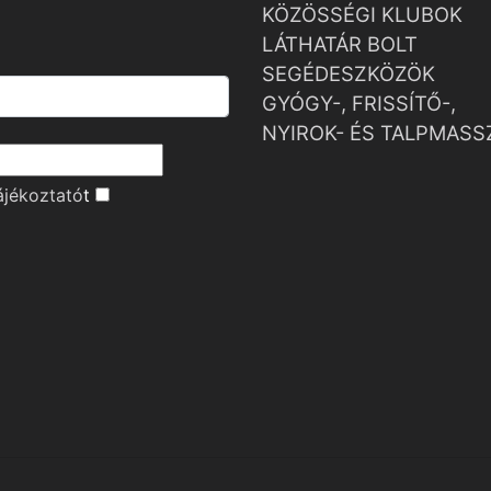
KÖZÖSSÉGI KLUBOK
LÁTHATÁR BOLT
SEGÉDESZKÖZÖK
GYÓGY-, FRISSÍTŐ-,
NYIROK- ÉS TALPMASS
ájékoztató
t