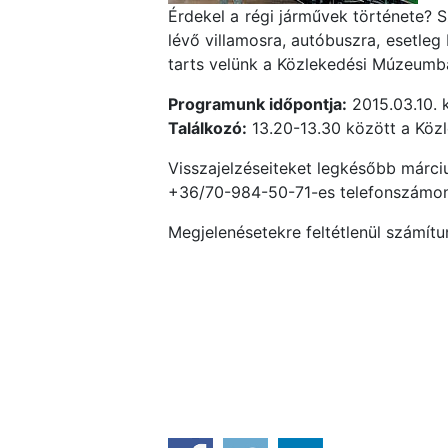
Érdekel a régi járművek története? 
lévő villamosra, autóbuszra, esetleg
tarts velünk a Közlekedési Múzeumb
Programunk időpontja:
2015.03.10. 
Találkozó:
13.20-13.30 között a Közl
Visszajelzéseiteket legkésőbb márciu
+36/70-984-50-71-es telefonszámon
Megjelenésetekre feltétlenül számítu