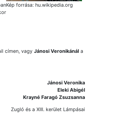
ban
Kép forrása: hu.wikipedia.org
kor
il címen, vagy
Jánosi Veronikánál
a
Jánosi Veronika
Eleki Abigél
Krayné Faragó Zsuzsanna
Zugló és a XIII. kerület Lámpásai