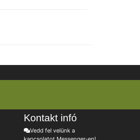
Kontakt infó
Vedd fel velünk a
kapcsolatot Messenger-en!