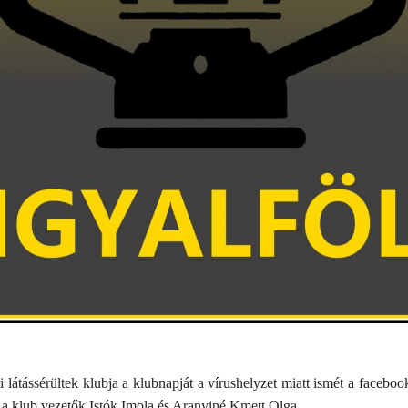
 látássérültek klubja a klubnapját a vírushelyzet miatt ismét a facebo
 a klub vezetők Istók Imola és Aranyiné Kmett Olga.