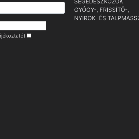
SEGÉDESZKÖZÖK
GYÓGY-, FRISSÍTŐ-,
NYIROK- ÉS TALPMASS
ájékoztató
t