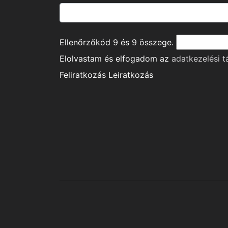
Ellenőrzőkód
9
és
9
összege.
Elolvastam és elfogadom az
adatkezelési t
Feliratkozás
Leiratkozás