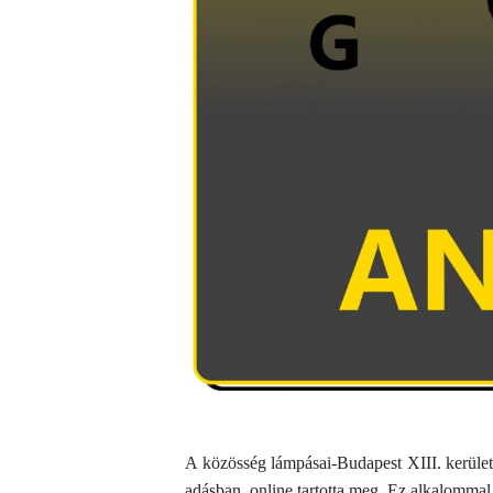
A közösség lámpásai-Budapest XIII. kerületi
adásban, online tartotta meg. Ez alkalommal