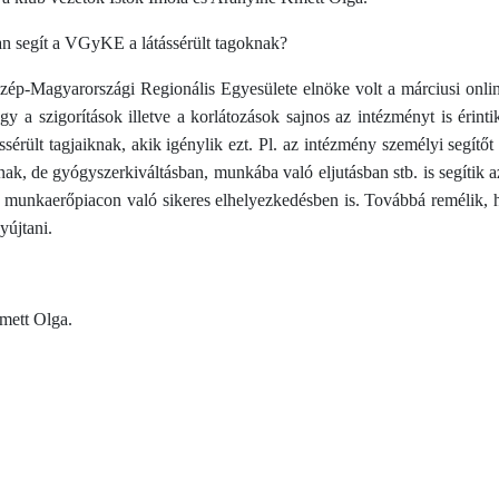
n segít a VGyKE a látássérült tagoknak?
p-Magyarországi Regionális Egyesülete elnöke volt a márciusi onlin
y a szigorítások illetve a korlátozások sajnos az intézményt is érin
sérült tagjaiknak, akik igénylik ezt. Pl. az intézmény személyi segítőt 
nak, de gyógyszerkiváltásban, munkába való eljutásban stb. is segítik a
 munkaerőpiacon való sikeres elhelyezkedésben is. Továbbá remélik, ho
yújtani.
mett Olga.