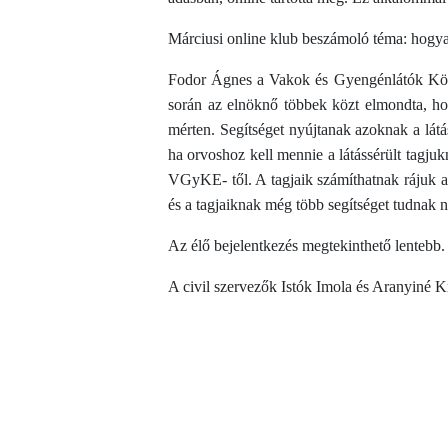
Márciusi online klub beszámoló téma: hogya
Fodor Ágnes a Vakok és Gyengénlátók Közé
során az elnöknő többek közt elmondta, hog
mérten. Segítséget nyújtanak azoknak a látás
ha orvoshoz kell mennie a látássérült tagjuk
VGyKE- től. A tagjaik számíthatnak rájuk a
és a tagjaiknak még több segítséget tudnak n
Az élő bejelentkezés megtekinthető lentebb.
A civil szervezők Istók Imola és Aranyiné K