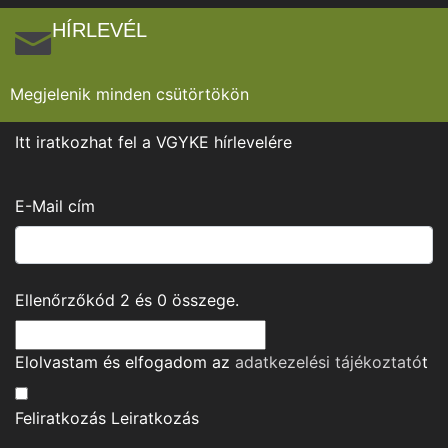
HÍRLEVÉL
Megjelenik minden csütörtökön
Itt iratkozhat fel a VGYKE hírlevelére
E-Mail cím
Ellenőrzőkód
2
és
0
összege.
Elolvastam és elfogadom az
adatkezelési tájékoztató
t
Feliratkozás
Leiratkozás