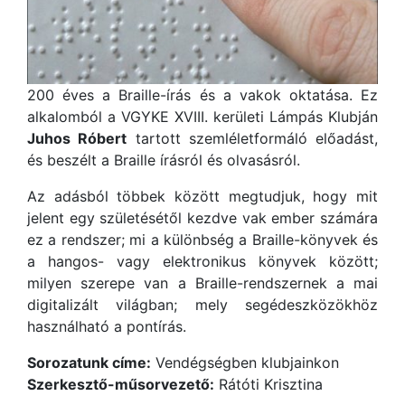
200 éves a Braille-írás és a vakok oktatása. Ez
alkalomból a VGYKE XVIII. kerületi Lámpás Klubján
Juhos Róbert
tartott szemléletformáló előadást,
és beszélt a Braille írásról és olvasásról.
Az adásból többek között megtudjuk, hogy mit
jelent egy születésétől kezdve vak ember számára
ez a rendszer; mi a különbség a Braille-könyvek és
a hangos- vagy elektronikus könyvek között;
milyen szerepe van a Braille-rendszernek a mai
digitalizált világban; mely segédeszközökhöz
használható a pontírás.
Sorozatunk címe:
Vendégségben klubjainkon
Szerkesztő-műsorvezető:
Rátóti Krisztina