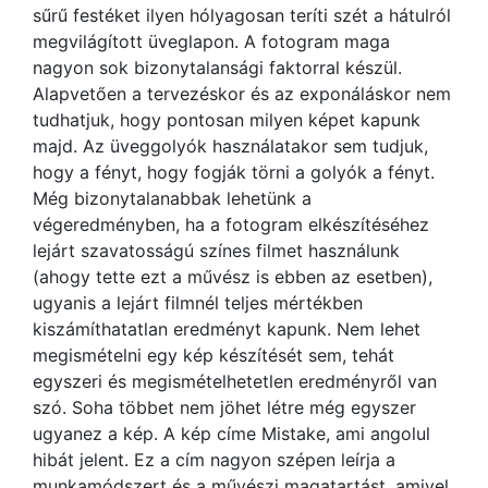
sűrű festéket ilyen hólyagosan teríti szét a hátulról
megvilágított üveglapon. A fotogram maga
nagyon sok bizonytalansági faktorral készül.
Alapvetően a tervezéskor és az exponáláskor nem
tudhatjuk, hogy pontosan milyen képet kapunk
majd. Az üveggolyók használatakor sem tudjuk,
hogy a fényt, hogy fogják törni a golyók a fényt.
Még bizonytalanabbak lehetünk a
végeredményben, ha a fotogram elkészítéséhez
lejárt szavatosságú színes filmet használunk
(ahogy tette ezt a művész is ebben az esetben),
ugyanis a lejárt filmnél teljes mértékben
kiszámíthatatlan eredményt kapunk. Nem lehet
megismételni egy kép készítését sem, tehát
egyszeri és megismételhetetlen eredményről van
szó. Soha többet nem jöhet létre még egyszer
ugyanez a kép. A kép címe Mistake, ami angolul
hibát jelent. Ez a cím nagyon szépen leírja a
munkamódszert és a művészi magatartást, amivel