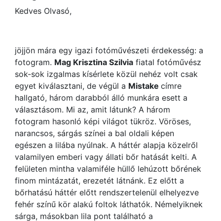
Kedves Olvasó,
jöjjön mára egy igazi fotóművészeti érdekesség: a
fotogram.
Mag Krisztina Szilvia
fiatal fotóművész
sok-sok izgalmas kísérlete közül nehéz volt csak
egyet kiválasztani, de végül a
Mistake
címre
hallgató, három darabból álló munkára esett a
választásom. Mi az, amit látunk? A három
fotogram hasonló képi világot tükröz. Vöröses,
narancsos, sárgás színei a bal oldali képen
egészen a lilába nyúlnak. A háttér alapja közelről
valamilyen emberi vagy állati bőr hatását kelti. A
felületen mintha valamiféle hüllő lehúzott bőrének
finom mintázatát, erezetét látnánk. Ez előtt a
bőrhatású háttér előtt rendszertelenül elhelyezve
fehér színű kör alakú foltok láthatók. Némelyiknek
sárga, másokban lila pont található a