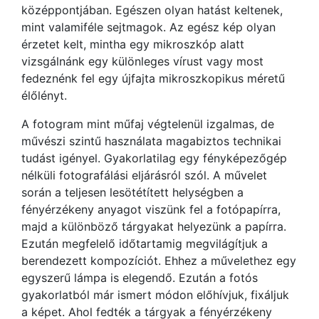
középpontjában. Egészen olyan hatást keltenek,
mint valamiféle sejtmagok. Az egész kép olyan
érzetet kelt, mintha egy mikroszkóp alatt
vizsgálnánk egy különleges vírust vagy most
fedeznénk fel egy újfajta mikroszkopikus méretű
élőlényt.
A fotogram mint műfaj végtelenül izgalmas, de
művészi szintű használata magabiztos technikai
tudást igényel. Gyakorlatilag egy fényképezőgép
nélküli fotografálási eljárásról szól. A művelet
során a teljesen lesötétített helységben a
fényérzékeny anyagot viszünk fel a fotópapírra,
majd a különböző tárgyakat helyezünk a papírra.
Ezután megfelelő időtartamig megvilágítjuk a
berendezett kompozíciót. Ehhez a művelethez egy
egyszerű lámpa is elegendő. Ezután a fotós
gyakorlatból már ismert módon előhívjuk, fixáljuk
a képet. Ahol fedték a tárgyak a fényérzékeny