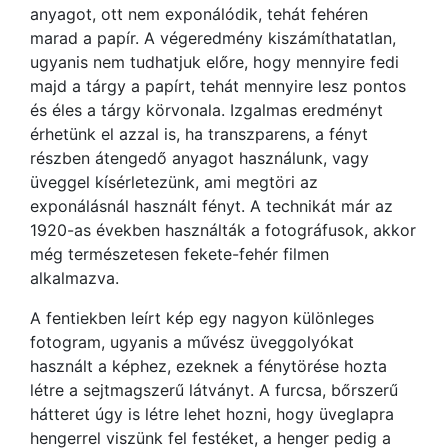
anyagot, ott nem exponálódik, tehát fehéren
marad a papír. A végeredmény kiszámíthatatlan,
ugyanis nem tudhatjuk előre, hogy mennyire fedi
majd a tárgy a papírt, tehát mennyire lesz pontos
és éles a tárgy körvonala. Izgalmas eredményt
érhetünk el azzal is, ha transzparens, a fényt
részben átengedő anyagot használunk, vagy
üveggel kísérletezünk, ami megtöri az
exponálásnál használt fényt. A technikát már az
1920-as években használták a fotográfusok, akkor
még természetesen fekete-fehér filmen
alkalmazva.
A fentiekben leírt kép egy nagyon különleges
fotogram, ugyanis a művész üveggolyókat
használt a képhez, ezeknek a fénytörése hozta
létre a sejtmagszerű látványt. A furcsa, bőrszerű
hátteret úgy is létre lehet hozni, hogy üveglapra
hengerrel viszünk fel festéket, a henger pedig a