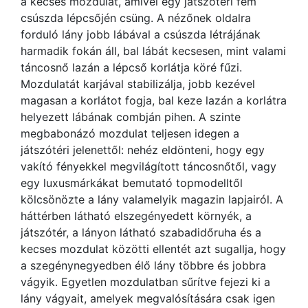
a kecses mozdulat, amivel egy játszótéri fém
csúszda lépcsőjén csüng. A nézőnek oldalra
forduló lány jobb lábával a csúszda létrájának
harmadik fokán áll, bal lábát kecsesen, mint valami
táncosnő lazán a lépcső korlátja köré fűzi.
Mozdulatát karjával stabilizálja, jobb kezével
magasan a korlátot fogja, bal keze lazán a korlátra
helyezett lábának combján pihen. A szinte
megbabonázó mozdulat teljesen idegen a
játszótéri jelenettől: nehéz eldönteni, hogy egy
vakító fényekkel megvilágított táncosnőtől, vagy
egy luxusmárkákat bemutató topmodelltől
kölcsönözte a lány valamelyik magazin lapjairól. A
háttérben látható elszegényedett környék, a
játszótér, a lányon látható szabadidőruha és a
kecses mozdulat közötti ellentét azt sugallja, hogy
a szegénynegyedben élő lány többre és jobbra
vágyik. Egyetlen mozdulatban sűrítve fejezi ki a
lány vágyait, amelyek megvalósítására csak igen