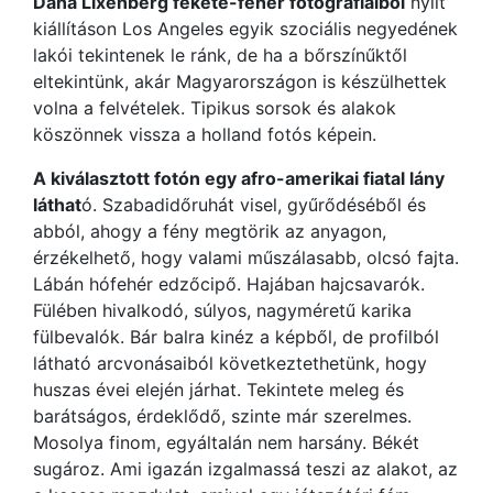
Dana Lixenberg fekete-fehér fotográfiáiból
nyílt
kiállításon Los Angeles egyik szociális negyedének
lakói tekintenek le ránk, de ha a bőrszínűktől
eltekintünk, akár Magyarországon is készülhettek
volna a felvételek. Tipikus sorsok és alakok
köszönnek vissza a holland fotós képein.
A kiválasztott fotón egy afro-amerikai fiatal lány
láthat
ó. Szabadidőruhát visel, gyűrődéséből és
abból, ahogy a fény megtörik az anyagon,
érzékelhető, hogy valami műszálasabb, olcsó fajta.
Lábán hófehér edzőcipő. Hajában hajcsavarók.
Fülében hivalkodó, súlyos, nagyméretű karika
fülbevalók. Bár balra kinéz a képből, de profilból
látható arcvonásaiból következtethetünk, hogy
huszas évei elején járhat. Tekintete meleg és
barátságos, érdeklődő, szinte már szerelmes.
Mosolya finom, egyáltalán nem harsány. Békét
sugároz. Ami igazán izgalmassá teszi az alakot, az