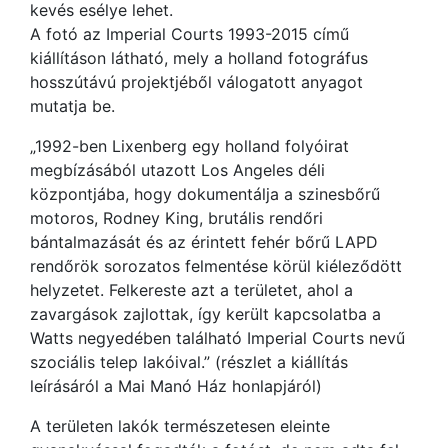
kevés esélye lehet.
A fotó az Imperial Courts 1993-2015 című
kiállításon látható, mely a holland fotográfus
hosszútávú projektjéből válogatott anyagot
mutatja be.
„1992-ben Lixenberg egy holland folyóirat
megbízásából utazott Los Angeles déli
központjába, hogy dokumentálja a szinesbőrű
motoros, Rodney King, brutális rendőri
bántalmazását és az érintett fehér bőrű LAPD
rendőrök sorozatos felmentése körül kiéleződött
helyzetet. Felkereste azt a területet, ahol a
zavargások zajlottak, így került kapcsolatba a
Watts negyedében található Imperial Courts nevű
szociális telep lakóival.” (részlet a kiállítás
leírásáról a Mai Manó Ház honlapjáról)
A területen lakók természetesen eleinte