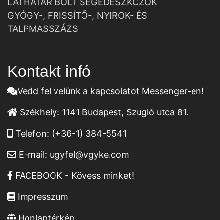
LÁTHATÁR BOLT SEGÉDESZKÖZÖK
GYÓGY-, FRISSÍTŐ-, NYIROK- ÉS
TALPMASSZÁZS
Kontakt infó
Vedd fel velünk a kapcsolatot Messenger-en!
Székhely:
1141 Budapest, Szugló utca 81.
Telefon:
(+36-1) 384-5541
E-mail:
ugyfel@vgyke.com
FACEBOOK - Kövess minket!
Impresszum
Honlaptérkép