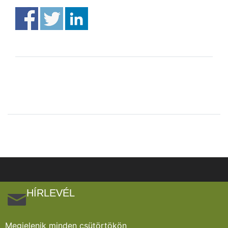
HÍRLEVÉL
Megjelenik minden csütörtökön