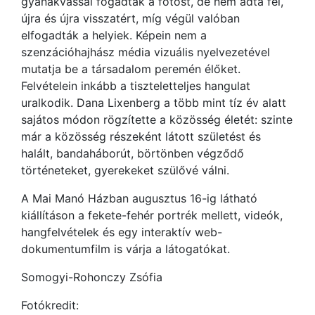
gyanakvással fogadták a fotóst, de nem adta fel,
újra és újra visszatért, míg végül valóban
elfogadták a helyiek. Képein nem a
szenzációhajhász média vizuális nyelvezetével
mutatja be a társadalom peremén élőket.
Felvételein inkább a tiszteletteljes hangulat
uralkodik. Dana Lixenberg a több mint tíz év alatt
sajátos módon rögzítette a közösség életét: szinte
már a közösség részeként látott születést és
halált, bandaháborút, börtönben végződő
történeteket, gyerekeket szülővé válni.
A Mai Manó Házban augusztus 16-ig látható
kiállításon a fekete-fehér portrék mellett, videók,
hangfelvételek és egy interaktív web-
dokumentumfilm is várja a látogatókat.
Somogyi-Rohonczy Zsófia
Fotókredit: