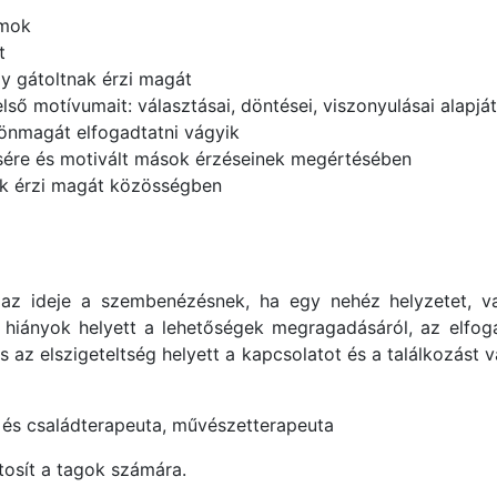
ámok
t
gy gátoltnak érzi magát
ő motívumait: választásai, döntései, viszonyulásai alapját
önmagát elfogadtatni vágyik
lésére és motivált mások érzéseinek megértésében
ek érzi magát közösségben
az ideje a szembenézésnek, ha egy nehéz helyzetet, v
s hiányok helyett a lehetőségek megragadásáról, az elfo
s az elszigeteltség helyett a kapcsolatot és a találkozást 
 és családterapeuta, művészetterapeuta
tosít a tagok számára.