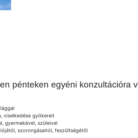
en pénteken egyéni konzultációra v
ilággal
, viselkedése gyökereit
l, gyermekével, szüleivel
jától, szorongásaitól, feszültségétől