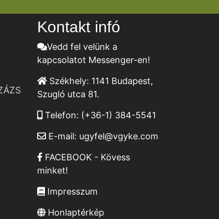
Kontakt infó
Vedd fel velünk a
kapcsolatot Messenger-en!
Székhely:
1141 Budapest,
ZÁZS
Szugló utca 81.
Telefon:
(+36-1) 384-5541
E-mail:
ugyfel@vgyke.com
FACEBOOK - Kövess
minket!
Impresszum
Honlaptérkép