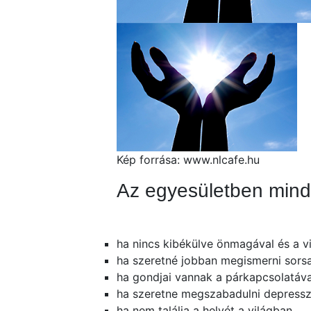
Kép forrása: www.nlcafe.hu
Az egyesületben mind
ha nincs kibékülve önmagával és a v
ha szeretné jobban megismerni sorsa
ha gondjai vannak a párkapcsolatáva
ha szeretne megszabadulni depresszió
ha nem találja a helyét a világban