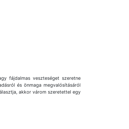
agy fájdalmas veszteséget szeretne
gadásról és önmaga megvalósításáról
választja, akkor várom szeretettel egy