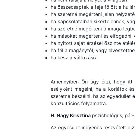
ha összecsaptak a feje fölött a hull
ha szeretné megérteni jelen helyzeté
ha kapcsolataiban sikertelennek, va
ha szeretné megérteni önmaga legbels
ha másokat megérteni és elfogadni, 
ha nyitott saját érzései őszinte áté
ha fél a magánytól, vagy elveszettn
ha kész a változásra
Amennyiben Ön úgy érzi, hogy itt 
esélyként megélni, ha a korlátok é
szeretne beszélni, ha az egyedüllét é
konzultációs folyamatra.
H. Nagy Krisztina
pszichológus, pár-
Az egyesület ingyenes részvételt biz