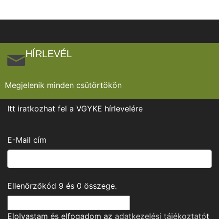
HÍRLEVÉL
Megjelenik minden csütörtökön
Itt iratkozhat fel a VGYKE hírlevelére
E-Mail cím
Ellenőrzőkód
9
és
0
összege.
Elolvastam és elfogadom az
adatkezelési tájékoztató
t