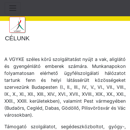
CÉLUNK
A VGYKE széles körű szolgáltatást nyújt a vak, aliglátó
és gyengénlátó emberek számára. Munkanapokon
folyamatosan elérhető ügyfélszolgálati hálózatot
tartunk fenn és helyi látássérült közösségeket
szervezünk Budapesten (I., II., III., IV., V., VI., VII., VIII.,
IX., X., XI., XII., XIII., XIV., XVI., XVII., XVIII., XIX., XX., XXI.,
XXII., XXIII. kerületekben), valamint Pest vármegyében
(Budaörs, Cegléd, Dabas, Gödöllő, Pilisvörösvár és Vác
városokban).
Támogató szolgálatot, segédeszközboltot, gyógy-,