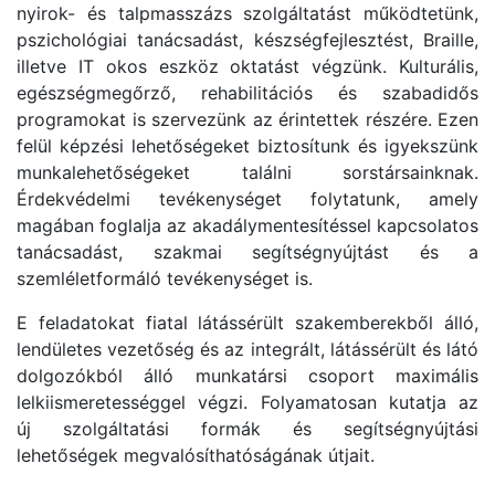
nyirok- és talpmasszázs szolgáltatást működtetünk,
pszichológiai tanácsadást, készségfejlesztést, Braille,
illetve IT okos eszköz oktatást végzünk. Kulturális,
egészségmegőrző, rehabilitációs és szabadidős
programokat is szervezünk az érintettek részére. Ezen
felül képzési lehetőségeket biztosítunk és igyekszünk
munkalehetőségeket találni sorstársainknak.
Érdekvédelmi tevékenységet folytatunk, amely
magában foglalja az akadálymentesítéssel kapcsolatos
tanácsadást, szakmai segítségnyújtást és a
szemléletformáló tevékenységet is.
E feladatokat fiatal látássérült szakemberekből álló,
lendületes vezetőség és az integrált, látássérült és látó
dolgozókból álló munkatársi csoport maximális
lelkiismeretességgel végzi. Folyamatosan kutatja az
új szolgáltatási formák és segítségnyújtási
lehetőségek megvalósíthatóságának útjait.