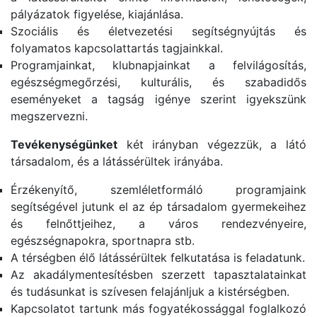
pályázatok figyelése, kiajánlása.
Szociális és életvezetési segítségnyújtás és
folyamatos kapcsolattartás tagjainkkal.
Programjainkat, klubnapjainkat a felvilágosítás,
egészségmegőrzési, kulturális, és szabadidős
eseményeket a tagság igénye szerint igyekszünk
megszervezni.
Tevékenységünket
két irányban végezzük, a látó
társadalom, és a látássérültek irányába.
Érzékenyítő, szemléletformáló programjaink
segítségével jutunk el az ép társadalom gyermekeihez
és felnőttjeihez, a város rendezvényeire,
egészségnapokra, sportnapra stb.
A térségben élő látássérültek felkutatása is feladatunk.
Az akadálymentesítésben szerzett tapasztalatainkat
és tudásunkat is szívesen felajánljuk a kistérségben.
Kapcsolatot tartunk más fogyatékossággal foglalkozó