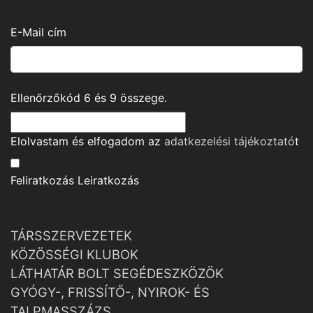
E-Mail cím
Ellenőrzőkód
6
és
9
összege.
Elolvastam és elfogadom az
adatkezelési tájékoztató
t
Feliratkozás
Leiratkozás
TÁRSSZERVEZETEK
KÖZÖSSÉGI KLUBOK
LÁTHATÁR BOLT SEGÉDESZKÖZÖK
GYÓGY-, FRISSÍTŐ-, NYIROK- ÉS
TALPMASSZÁZS