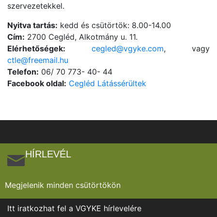
szervezetekkel.
Nyitva tartás:
kedd és csütörtök: 8.00-14.00
Cím:
2700 Cegléd, Alkotmány u. 11.
Elérhetőségek:
cegled@vgyke.com
, vagy
ctle@freemail.hu
Telefon:
06/ 70 773- 40- 44
Facebook oldal:
Cegléd Látássérültek
HÍRLEVÉL
Megjelenik minden csütörtökön
Itt iratkozhat fel a VGYKE hírlevelére