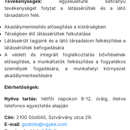
Tevékenységek:
egyesületünk kétirányú
tevékenységet folytat a látássérültek és a látó
társadalom felé.
Akadálymentesítés elősegítése a kistérségben
Térségben élő látássérültek felkutatása
Látássérült tagjaink és a látó társadalom felkészítése a
látássérültek befogadására
A védett és integrált foglalkoztatás bővítésének
elősegítése, a munkáltatók felkészítése a fogyatékos
személyek fogadására, a munkahelyi környezet
akadálymentesítésére
Elérhetőségek:
Nyitva tartás:
hétfői napokon 8-12. óráig, illetve
telefonos egyeztetés alapján
Cím:
2100 Gödöllő, Szivárvány utca 29.
E-mail:
godollo@vgyke.com