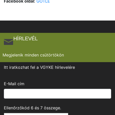
Facebook oldal:
GÖTLE
HÍRLEVÉL
Megjelenik minden csütörtökön
Itt iratkozhat fel a VGYKE hírlevelére
E-Mail cím
Ellenőrzőkód
6
és
7
összege.