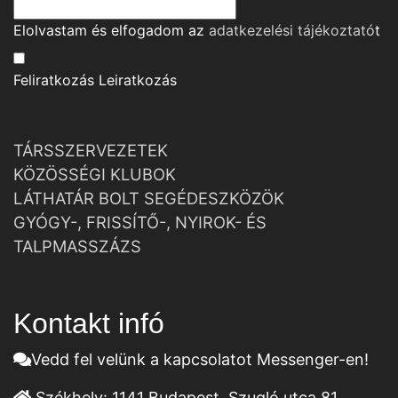
Elolvastam és elfogadom az
adatkezelési tájékoztató
t
Feliratkozás
Leiratkozás
TÁRSSZERVEZETEK
KÖZÖSSÉGI KLUBOK
LÁTHATÁR BOLT SEGÉDESZKÖZÖK
GYÓGY-, FRISSÍTŐ-, NYIROK- ÉS
TALPMASSZÁZS
Kontakt infó
Vedd fel velünk a kapcsolatot Messenger-en!
Székhely:
1141 Budapest, Szugló utca 81.