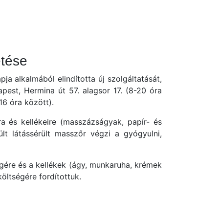
etése
a alkalmából elindította új szolgáltatását,
apest, Hermina út 57. alagsor 17. (8-20 óra
16 óra között).
ra és kellékeire (masszázságyak, papír- és
ült látássérült masszőr végzi a gyógyulni,
égére és a kellékek (ágy, munkaruha, krémek
öltségére fordítottuk.