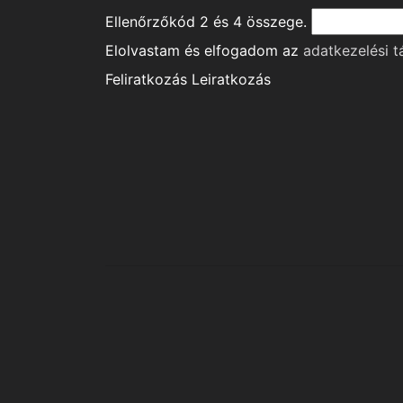
Ellenőrzőkód
2
és
4
összege.
Elolvastam és elfogadom az
adatkezelési t
Feliratkozás
Leiratkozás