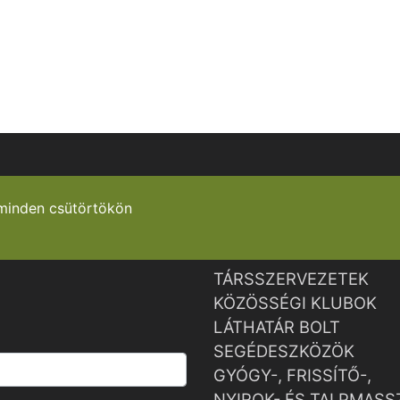
minden csütörtökön
TÁRSSZERVEZETEK
KÖZÖSSÉGI KLUBOK
LÁTHATÁR BOLT
SEGÉDESZKÖZÖK
GYÓGY-, FRISSÍTŐ-,
NYIROK- ÉS TALPMASS