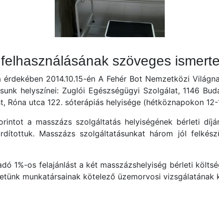
g felhasználásának szöveges ismert
 érdekében 2014.10.15-én A Fehér Bot Nemzetközi Világnapj
sunk helyszínei: Zuglói Egészségügyi Szolgálat, 1146 Bud
t, Róna utca 122. sóterápiás helyisége (hétköznapokon 12-
rintot a masszázs szolgáltatás helyiségének bérleti díjá
rdítottuk. Masszázs szolgáltatásunkat három jól felkész
adó 1%-os felajánlást a két masszázshelyiség bérleti költs
letünk munkatársainak kötelező üzemorvosi vizsgálatának k