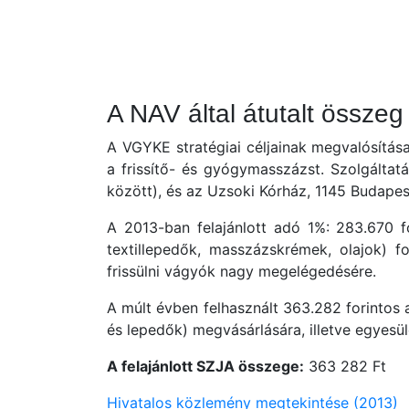
A NAV által átutalt össze
A VGYKE stratégiai céljainak megvalósítása
a frissítő- és gyógymasszázst. Szolgáltatá
között), és az Uzsoki Kórház, 1145 Budapes
A 2013-ban felajánlott adó 1%: 283.670 fo
textillepedők, masszázskrémek, olajok) fo
frissülni vágyók nagy megelégedésére.
A múlt évben felhasznált 363.282 forintos 
és lepedők) megvásárlására, illetve egyesü
A felajánlott SZJA összege:
363 282 Ft
Hivatalos közlemény megtekintése (2013)