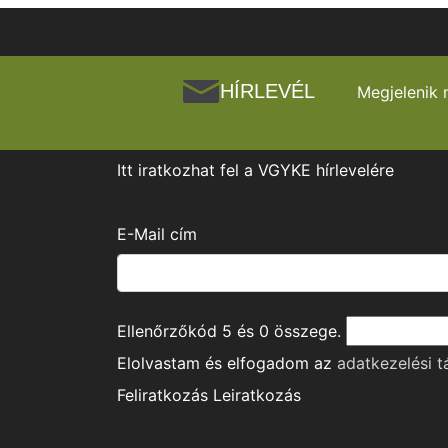
HÍRLEVÉL
Megjelenik 
Itt iratkozhat fel a VGYKE hírlevelére
E-Mail cím
Ellenőrzőkód
5
és
0
összege.
Elolvastam és elfogadom az
adatkezelési t
Feliratkozás
Leiratkozás