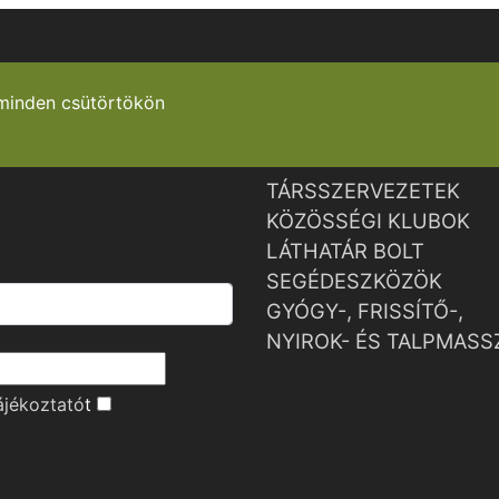
minden csütörtökön
TÁRSSZERVEZETEK
KÖZÖSSÉGI KLUBOK
LÁTHATÁR BOLT
SEGÉDESZKÖZÖK
GYÓGY-, FRISSÍTŐ-,
NYIROK- ÉS TALPMASS
ájékoztató
t