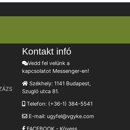
Kontakt infó
Vedd fel velünk a
kapcsolatot Messenger-en!
Székhely:
1141 Budapest,
ZÁZS
Szugló utca 81.
Telefon:
(+36-1) 384-5541
E-mail:
ugyfel@vgyke.com
FACEBOOK - Kövess