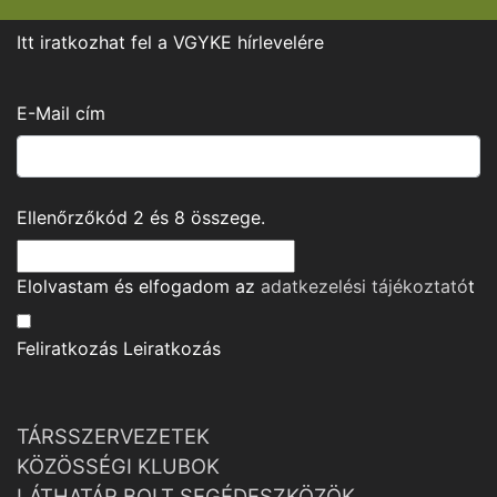
Itt iratkozhat fel a VGYKE hírlevelére
E-Mail cím
Ellenőrzőkód
2
és
8
összege.
Elolvastam és elfogadom az
adatkezelési tájékoztató
t
Feliratkozás
Leiratkozás
TÁRSSZERVEZETEK
KÖZÖSSÉGI KLUBOK
LÁTHATÁR BOLT SEGÉDESZKÖZÖK