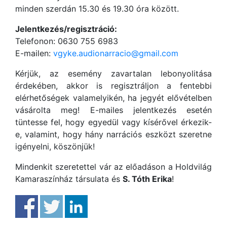
minden szerdán 15.30 és 19.30 óra között.
Jelentkezés/regisztráció:
Telefonon: 0630 755 6983
E-mailen:
vgyke.audionarracio@gmail.com
Kérjük, az esemény zavartalan lebonyolitása
érdekében, akkor is regisztráljon a fentebbi
elérhetőségek valamelyikén, ha jegyét elővételben
vásárolta meg! E-mailes jelentkezés esetén
tüntesse fel, hogy egyedül vagy kísérővel érkezik-
e, valamint, hogy hány narrációs eszközt szeretne
igényelni, köszönjük!
Mindenkit szeretettel vár az előadáson a Holdvilág
Kamaraszínház társulata és
S. Tóth Erika
!