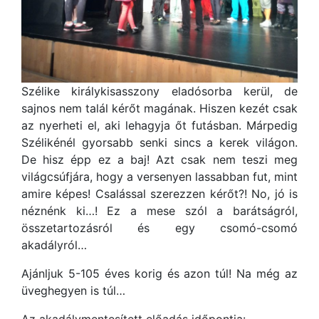
Szélike királykisasszony eladósorba kerül, de
sajnos nem talál kérőt magának. Hiszen kezét csak
az nyerheti el, aki lehagyja őt futásban. Márpedig
Szélikénél gyorsabb senki sincs a kerek világon.
De hisz épp ez a baj! Azt csak nem teszi meg
világcsúfjára, hogy a versenyen lassabban fut, mint
amire képes! Csalással szerezzen kérőt?! No, jó is
néznénk ki…! Ez a mese szól a barátságról,
összetartozásról és egy csomó-csomó
akadályról…
Ajánljuk 5-105 éves korig és azon túl! Na még az
üveghegyen is túl…