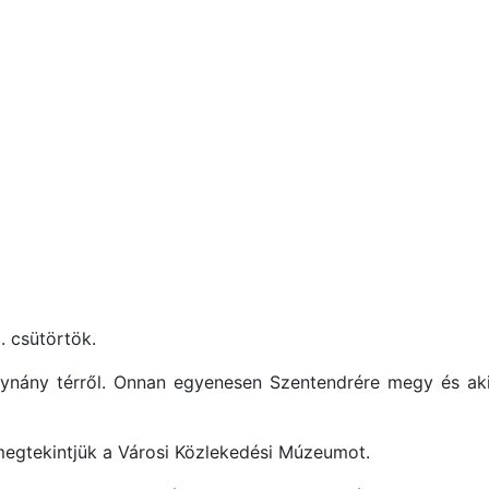
. csütörtök.
thynány térről. Onnan egyenesen Szentendrére megy és aki
megtekintjük a Városi Közlekedési Múzeumot.