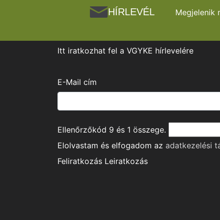
HÍRLEVÉL
Megjelenik 
Itt iratkozhat fel a VGYKE hírlevelére
E-Mail cím
Ellenőrzőkód
9
és
1
összege.
Elolvastam és elfogadom az
adatkezelési t
Feliratkozás
Leiratkozás