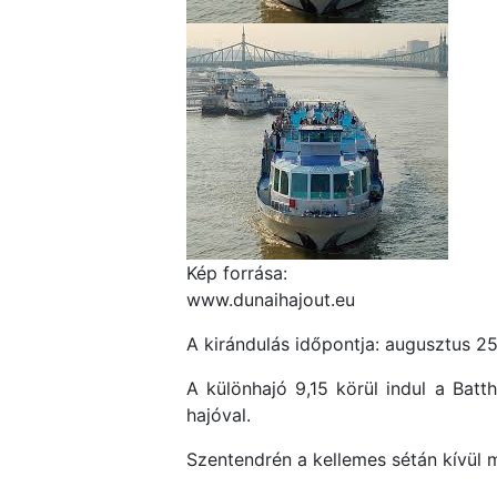
Kép forrása:
www.dunaihajout.eu
A kirándulás időpontja: augusztus 25
A különhajó 9,15 körül indul a Bat
hajóval.
Szentendrén a kellemes sétán kívül 