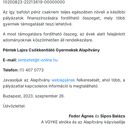
10200823-22213619-00000000
Az így befolyt pénz csaknem teljes egészében növeli a későbbi
pályázatok finanszírozására fordítható összeget, mely több
gyermek támogatását teszi lehetővé.
A most támogatásra fordítható összeg, az évek alatt felajánlott
adományoknak köszönhetően áll rendelkezésre.
Péntek Lajos Csökkentlátó Gyermekek Alapítvány
E-mail:
simbetet@t-online.hu
Telefon:
(1) 407 0773
Javasoljuk az Alapítvány
weblapjának
felkeresését, ahol több, a
pályázattal kapcsolatos információ is megtalálható.
Budapest, 2023. szeptember 26.
Üdvözlettel:
Fodor Ágnes
és
Sipos Balázs
A VGYKE elnöke és az Alapítvány képviselője