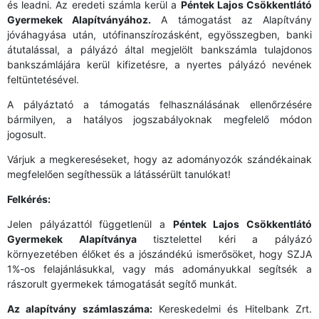
és leadni. Az eredeti számla kerül a
Péntek Lajos Csökkentlátó
Gyermekek Alapítványához.
A támogatást az Alapítvány
jóváhagyása után, utófinanszírozásként, egyösszegben, banki
átutalással, a pályázó által megjelölt bankszámla tulajdonos
bankszámlájára kerül kifizetésre, a nyertes pályázó nevének
feltüntetésével.
A pályáztató a támogatás felhasználásának ellenőrzésére
bármilyen, a hatályos jogszabályoknak megfelelő módon
jogosult.
Várjuk a megkereséseket, hogy az adományozók szándékainak
megfelelően segíthessük a látássérült tanulókat!
Felkérés:
Jelen pályázattól függetlenül a
Péntek Lajos Csökkentlátó
Gyermekek Alapítványa
tisztelettel kéri a pályázó
környezetében élőket és a jószándékú ismerősöket, hogy SZJA
1%-os felajánlásukkal, vagy más adományukkal segítsék a
rászorult gyermekek támogatását segítő munkát.
Az alapítvány számlaszáma:
Kereskedelmi és Hitelbank Zrt.