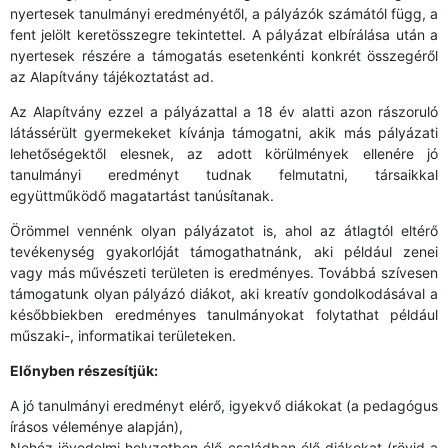
nyertesek tanulmányi eredményétől, a pályázók számától függ, a
fent jelölt keretösszegre tekintettel. A pályázat elbírálása után a
nyertesek részére a támogatás esetenkénti konkrét összegéről
az Alapítvány tájékoztatást ad.
Az Alapítvány ezzel a pályázattal a 18 év alatti azon rászoruló
látássérült gyermekeket kívánja támogatni, akik más pályázati
lehetőségektől elesnek, az adott körülmények ellenére jó
tanulmányi eredményt tudnak felmutatni, társaikkal
együttműködő magatartást tanúsítanak.
Örömmel vennénk olyan pályázatot is, ahol az átlagtól eltérő
tevékenység gyakorlóját támogathatnánk, aki például zenei
vagy más művészeti területen is eredményes. Továbbá szívesen
támogatunk olyan pályázó diákot, aki kreatív gondolkodásával a
későbbiekben eredményes tanulmányokat folytathat például
műszaki-, informatikai területeken.
Előnyben részesítjük:
A jó tanulmányi eredményt elérő, igyekvő diákokat (a pedagógus
írásos véleménye alapján),
Nehéz jövedelmi helyzetben élő családban élő diákokat (rövid a