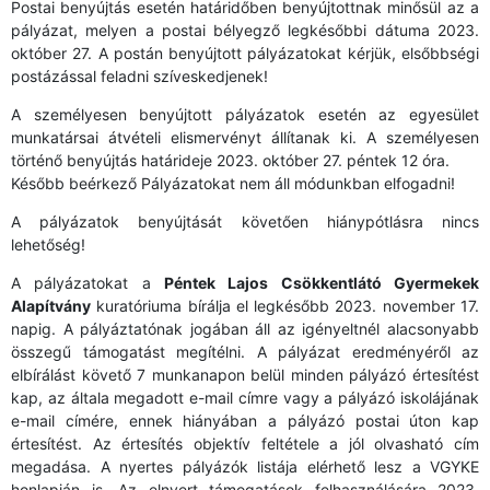
Postai benyújtás esetén határidőben benyújtottnak minősül az a
pályázat, melyen a postai bélyegző legkésőbbi dátuma 2023.
október 27. A postán benyújtott pályázatokat kérjük, elsőbbségi
postázással feladni szíveskedjenek!
A személyesen benyújtott pályázatok esetén az egyesület
munkatársai átvételi elismervényt állítanak ki. A személyesen
történő benyújtás határideje 2023. október 27. péntek 12 óra.
Később beérkező Pályázatokat nem áll módunkban elfogadni!
A pályázatok benyújtását követően hiánypótlásra nincs
lehetőség!
A pályázatokat a
Péntek Lajos Csökkentlátó Gyermekek
Alapítvány
kuratóriuma bírálja el legkésőbb 2023. november 17.
napig. A pályáztatónak jogában áll az igényeltnél alacsonyabb
összegű támogatást megítélni. A pályázat eredményéről az
elbírálást követő 7 munkanapon belül minden pályázó értesítést
kap, az általa megadott e-mail címre vagy a pályázó iskolájának
e-mail címére, ennek hiányában a pályázó postai úton kap
értesítést. Az értesítés objektív feltétele a jól olvasható cím
megadása. A nyertes pályázók listája elérhető lesz a VGYKE
honlapján is. Az elnyert támogatások felhasználására 2023.