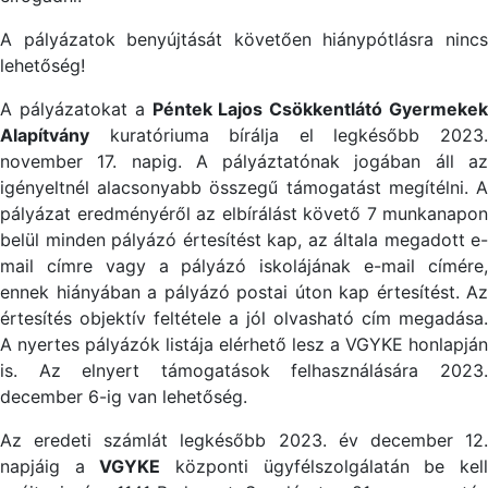
A pályázatok benyújtását követően hiánypótlásra nincs
lehetőség!
A pályázatokat a
Péntek Lajos Csökkentlátó Gyermekek
Alapítvány
kuratóriuma bírálja el legkésőbb 2023.
november 17. napig. A pályáztatónak jogában áll az
igényeltnél alacsonyabb összegű támogatást megítélni. A
pályázat eredményéről az elbírálást követő 7 munkanapon
belül minden pályázó értesítést kap, az általa megadott e-
mail címre vagy a pályázó iskolájának e-mail címére,
ennek hiányában a pályázó postai úton kap értesítést. Az
értesítés objektív feltétele a jól olvasható cím megadása.
A nyertes pályázók listája elérhető lesz a VGYKE honlapján
is. Az elnyert támogatások felhasználására 2023.
december 6-ig van lehetőség.
Az eredeti számlát legkésőbb 2023. év december 12.
napjáig a
VGYKE
központi ügyfélszolgálatán be kel