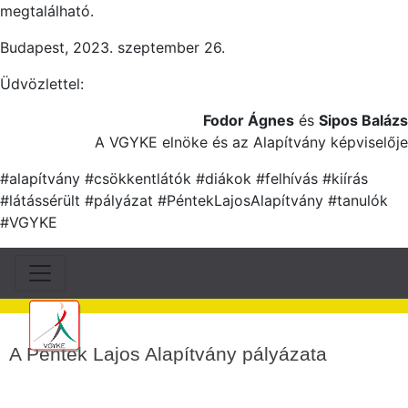
megtalálható.
Budapest, 2023. szeptember 26.
Üdvözlettel:
Fodor Ágnes
és
Sipos Balázs
A VGYKE elnöke és az Alapítvány képviselője
#alapítvány #csökkentlátók #diákok #felhívás #kiírás
#látássérült #pályázat #PéntekLajosAlapítvány #tanulók
#VGYKE
A Péntek Lajos Alapítvány pályázata