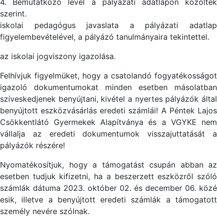
4. Bemutatkozó levél a pályázati adatlapon közöltek
szerint.
iskolai pedagógus javaslata a pályázati adatlap
figyelembevételével, a pályázó tanulmányaira tekintettel.
az iskolai jogviszony igazolása.
Felhívjuk figyelmüket, hogy a csatolandó fogyatékosságot
igazoló dokumentumokat minden esetben másolatban
szíveskedjenek benyújtani, kivétel a nyertes pályázók által
benyújtott eszközvásárlás eredeti számlái! A Péntek Lajos
Csökkentlátó Gyermekek Alapítványa és a VGYKE nem
vállalja az eredeti dokumentumok visszajuttatását a
pályázók részére!
Nyomatékosítjuk, hogy a támogatást csupán abban az
esetben tudjuk kifizetni, ha a beszerzett eszközről szóló
számlák dátuma 2023. október 02. és december 06. közé
esik, illetve a benyújtott eredeti számlák a támogatott
személy nevére szólnak.