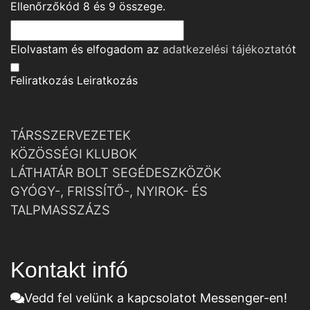
Ellenőrzőkód
8
és
9
összege.
Elolvastam és elfogadom az
adatkezelési tájékoztató
t
Feliratkozás
Leiratkozás
TÁRSSZERVEZETEK
KÖZÖSSÉGI KLUBOK
LÁTHATÁR BOLT SEGÉDESZKÖZÖK
GYÓGY-, FRISSÍTŐ-, NYIROK- ÉS
TALPMASSZÁZS
Kontakt infó
Vedd fel velünk a kapcsolatot Messenger-en!