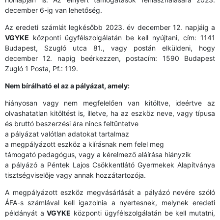
december 6-ig van lehetőség.
Az eredeti számlát legkésőbb 2023. év december 12. napjáig a
VGYKE
központi ügyfélszolgálatán be kell nyújtani, cím: 1141
Budapest, Szugló utca 81., vagy postán elküldeni, hogy
december 12. napig beérkezzen, postacím: 1590 Budapest
Zugló 1 Posta, Pf.: 119.
Nem bírálható el az a pályázat, amely:
hiányosan vagy nem megfelelően van kitöltve, ideértve az
olvashatatlan kitöltést is, illetve, ha az eszköz neve, vagy típusa
és bruttó beszerzési ára nincs feltüntetve
a pályázat valótlan adatokat tartalmaz
a megpályázott eszköz a kiírásnak nem felel meg
támogató pedagógus, vagy a kérelmező aláírása hiányzik
a pályázó a Péntek Lajos Csökkentlátó Gyermekek Alapítványa
tisztségviselője vagy annak hozzátartozója.
A megpályázott eszköz megvásárlását a pályázó nevére szóló
ÁFA-s számlával kell igazolnia a nyertesnek, melynek eredeti
példányát a
VGYKE
központi ügyfélszolgálatán be kell mutatni,