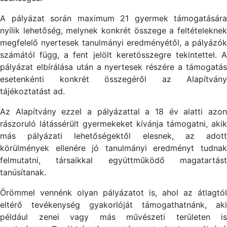
A pályázat során maximum 21 gyermek támogatására
nyílik lehetőség, melynek konkrét összege a feltételeknek
megfelelő nyertesek tanulmányi eredményétől, a pályázók
számától függ, a fent jelölt keretösszegre tekintettel. A
pályázat elbírálása után a nyertesek részére a támogatás
esetenkénti konkrét összegéről az Alapítvány
tájékoztatást ad.
Az Alapítvány ezzel a pályázattal a 18 év alatti azon
rászoruló látássérült gyermekeket kívánja támogatni, akik
más pályázati lehetőségektől elesnek, az adott
körülmények ellenére jó tanulmányi eredményt tudnak
felmutatni, társaikkal együttműködő magatartást
tanúsítanak.
Örömmel vennénk olyan pályázatot is, ahol az átlagtól
eltérő tevékenység gyakorlóját támogathatnánk, aki
például zenei vagy más művészeti területen is