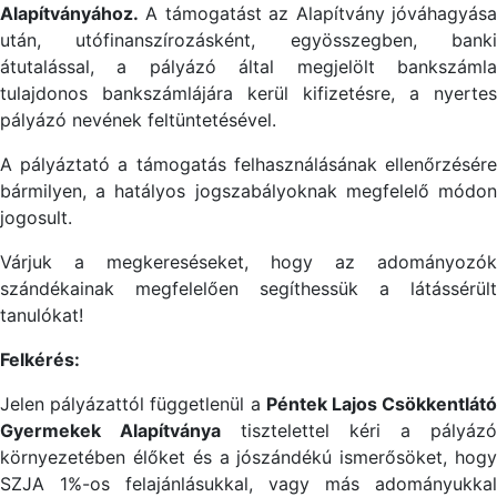
Alapítványához.
A támogatást az Alapítvány jóváhagyása
után, utófinanszírozásként, egyösszegben, banki
átutalással, a pályázó által megjelölt bankszámla
tulajdonos bankszámlájára kerül kifizetésre, a nyertes
pályázó nevének feltüntetésével.
A pályáztató a támogatás felhasználásának ellenőrzésére
bármilyen, a hatályos jogszabályoknak megfelelő módon
jogosult.
Várjuk a megkereséseket, hogy az adományozók
szándékainak megfelelően segíthessük a látássérült
tanulókat!
Felkérés:
Jelen pályázattól függetlenül a
Péntek Lajos Csökkentlát
Gyermekek Alapítványa
tisztelettel kéri a pályázó
környezetében élőket és a jószándékú ismerősöket, hogy
SZJA 1%-os felajánlásukkal, vagy más adományukkal