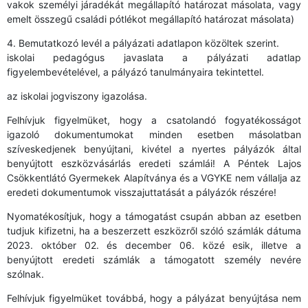
vakok személyi járadékát megállapító határozat másolata, vagy
emelt összegű családi pótlékot megállapító határozat másolata)
4. Bemutatkozó levél a pályázati adatlapon közöltek szerint.
iskolai pedagógus javaslata a pályázati adatlap
figyelembevételével, a pályázó tanulmányaira tekintettel.
az iskolai jogviszony igazolása.
Felhívjuk figyelmüket, hogy a csatolandó fogyatékosságot
igazoló dokumentumokat minden esetben másolatban
szíveskedjenek benyújtani, kivétel a nyertes pályázók által
benyújtott eszközvásárlás eredeti számlái! A Péntek Lajos
Csökkentlátó Gyermekek Alapítványa és a VGYKE nem vállalja az
eredeti dokumentumok visszajuttatását a pályázók részére!
Nyomatékosítjuk, hogy a támogatást csupán abban az esetben
tudjuk kifizetni, ha a beszerzett eszközről szóló számlák dátuma
2023. október 02. és december 06. közé esik, illetve a
benyújtott eredeti számlák a támogatott személy nevére
szólnak.
Felhívjuk figyelmüket továbbá, hogy a pályázat benyújtása nem