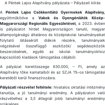
A Péntek Lajos Alapítvány pályázata – Pályázati kiírás
A
Péntek Lajos Csökkentlátó Gyermekek Alapítvány
együttműködve a
Vakok és Gyengénlátók Közép-
Magyarországi Regionális Egyesületével,
a 2023. évbe
is pályázatot hirdet Magyarországon tanuló, magyar
állampolgárságú általános és középiskolai tanulmányaikat
folytató látássérült diákok részére, tanulmányaik
végzésével összefüggő eszközök/ segédeszközök
beszerzésének, egyéb az iskolai tanulmányokhoz
kapcsolódó kiadások támogatása céljából.
A pályázat keretösszege 630.000, – Ft, amely az
Alapítvány tőke kamataiból és az SZJA 1%-os támogatási
keretéből kerül finanszírozásra.
Pályázati részvétel feltétele:
hivatalos oktatási intézmén
tanulója, a jó tanulmányi eredmény. A pályázaton való
részvételhez a 3,5 átlagnál jobb tanulmányi eredmény
szükséges.