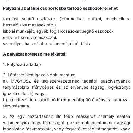
Pályázni az alábbi csoportokba tartozó eszközökre lehet:
tanulást segítő eszközök (informatikai, optikai, mechanikus,
beszélő alkalmazások stb.)
iskolai munkáját, egyéb foglalkozásokat segítő eszközök
életvitelt könnyítő eszközök
személyes használatra ruhanemű, cipő, táska
A pályázat kötelező mellékletei:
1. Pályázati adatlap
2. Látássérülést igazoló dokumentum
a). MVGYOSZ és tag-szervezeteinek tagsági igazolványának
fénymásolata (fényképes és az érvényes tagsági jogviszonyt
igazoló oldalak) vagy,
b). emelt szintű családi pótlékot megállapító érvényes határozat
fénymásolata
3. Az egy háztartásban élő több látássérült személy esetén
valamennyiük fogyatékosságát igazoló dokumentumok (tagsági
igazolvány fénymásolata, vagy fogyatékossági támogatást vagy