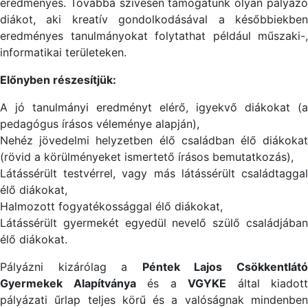
eredményes. Továbbá szívesen támogatunk olyan pályázó
diákot, aki kreatív gondolkodásával a későbbiekben
eredményes tanulmányokat folytathat például műszaki-,
informatikai területeken.
Előnyben részesítjük:
A jó tanulmányi eredményt elérő, igyekvő diákokat (a
pedagógus írásos véleménye alapján),
Nehéz jövedelmi helyzetben élő családban élő diákokat
(rövid a körülményeket ismertető írásos bemutatkozás),
Látássérült testvérrel, vagy más látássérült családtaggal
élő diákokat,
Halmozott fogyatékossággal élő diákokat,
Látássérült gyermekét egyedül nevelő szülő családjában
élő diákokat.
Pályázni kizárólag a
Péntek Lajos Csökkentlát
Gyermekek Alapítványa
és a
VGYKE
által kiadott
pályázati űrlap teljes körű és a valóságnak mindenben