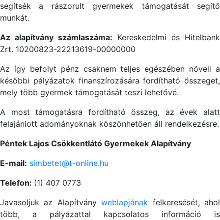
segítsék a rászorult gyermekek támogatását segítő
munkát.
Az alapítvány számlaszáma:
Kereskedelmi és Hitelbank
Zrt. 10200823-22213619-00000000
Az így befolyt pénz csaknem teljes egészében növeli a
későbbi pályázatok finanszírozására fordítható összeget,
mely több gyermek támogatását teszi lehetővé.
A most támogatásra fordítható összeg, az évek alatt
felajánlott adományoknak köszönhetően áll rendelkezésre.
Péntek Lajos Csökkentlátó Gyermekek Alapítvány
E-mail:
simbetet@t-online.hu
Telefon:
(1) 407 0773
Javasoljuk az Alapítvány
weblapjának
felkeresését, aho
több, a pályázattal kapcsolatos információ is