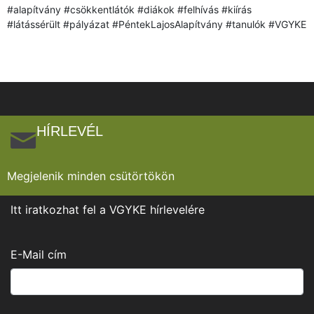
#alapítvány #csökkentlátók #diákok #felhívás #kiírás
#látássérült #pályázat #PéntekLajosAlapítvány #tanulók #VGYKE
HÍRLEVÉL
Megjelenik minden csütörtökön
Itt iratkozhat fel a VGYKE hírlevelére
E-Mail cím