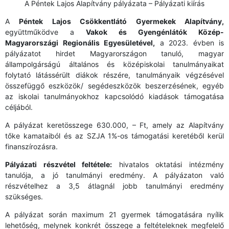
A Péntek Lajos Alapítvány pályázata – Pályázati kiírás
A
Péntek Lajos Csökkentlátó Gyermekek Alapítvány,
együttműködve a
Vakok és Gyengénlátók Közép-
Magyarországi Regionális Egyesületével,
a 2023. évben is
pályázatot hirdet Magyarországon tanuló, magyar
állampolgárságú általános és középiskolai tanulmányaikat
folytató látássérült diákok részére, tanulmányaik végzésével
összefüggő eszközök/ segédeszközök beszerzésének, egyéb
az iskolai tanulmányokhoz kapcsolódó kiadások támogatása
céljából.
A pályázat keretösszege 630.000, – Ft, amely az Alapítvány
tőke kamataiból és az SZJA 1%-os támogatási keretéből kerül
finanszírozásra.
Pályázati részvétel feltétele:
hivatalos oktatási intézmény
tanulója, a jó tanulmányi eredmény. A pályázaton való
részvételhez a 3,5 átlagnál jobb tanulmányi eredmény
szükséges.
A pályázat során maximum 21 gyermek támogatására nyílik
lehetőség, melynek konkrét összege a feltételeknek megfelelő