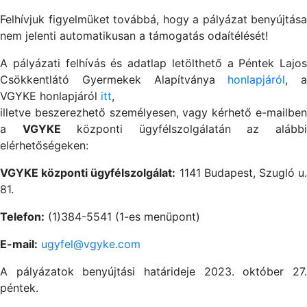
Felhívjuk figyelmüket továbbá, hogy a pályázat benyújtása
nem jelenti automatikusan a támogatás odaítélését!
A pályázati felhívás és adatlap letölthető a Péntek Lajos
Csökkentlátó Gyermekek Alapítványa
honlapjáról
, a
VGYKE honlapjáról
itt
,
illetve beszerezhető személyesen, vagy kérhető e-mailben
a
VGYKE
központi ügyfélszolgálatán az alább
elérhetőségeken:
VGYKE központi ügyfélszolgálat:
1141 Budapest, Szugló u
81.
Telefon:
(1)384-5541 (1-es menüpont)
E-mail:
ugyfel@vgyke.com
A pályázatok benyújtási határideje 2023. október 27.
péntek.