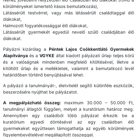
körülményeket ismertető írásos bemutatkozás),
Látássérült testvérrel, vagy más látássérült családtaggal élő
diákokat,
Halmozott fogyatékossággal élő diákokat,
Látássérült gyermekét egyedül nevelő szülő családjában élő
diákokat.
Pályázni kizárólag a
Péntek Lajos Csökkentlátó Gyermekek
Alapítványa
és a
VGYKE
által kiadott pályázati űrlap teljes körű
és a valóságnak mindenben megfelelő kitöltésével, illetve a
kitöltött űrlap és a mellékletek, valamint a bemutatkozó levél
határidőben történő benyújtásával lehet.
A pályázó a tanulmányát-, életvitelét segítő különféle eszközök,
beszerzésére nyújthat be pályázatot.
A megpályázható összeg:
maximum 30.000 – 50.000 Ft,
tanulmányi átlagtól függően, melyet a kuratórium határoz meg.
Amennyiben egy családból több pályázat érkezik be a
kuratórium egyedi döntésével az egy családban élő
gyermekeket együttesen támogathatja az egyéb körülmények
figyelembevételével megállapított összeggel.