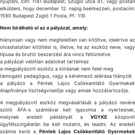
nyújtani, cím: 1141 Budapest, Szugló utca 81., vagy postán
elküldeni, hogy december 12. napig beérkezzen, postacím:
1590 Budapest Zugló 1 Posta, Pf.: 119.
Nem bírálható el az a pályázat, amely:
hiányosan vagy nem megfelelően van kitöltve, ideértve az
olvashatatlan kitöltést is, illetve, ha az eszköz neve, vagy
típusa és bruttó beszerzési ára nincs feltüntetve
a pályázat valótlan adatokat tartalmaz
a megpályázott eszköz a kiírásnak nem felel meg
támogató pedagógus, vagy a kérelmező aláírása hiányzik
a pályázó a Péntek Lajos Csökkentlátó Gyermekek
Alapítványa tisztségviselője vagy annak hozzátartozója.
A megpályázott eszköz megvásárlását a pályázó nevére
szóló ÁFA-s számlával kell igazolnia a nyertesnek,
melynek eredeti példányát a
VGYKE
központi
ügyfélszolgálatán be kell mutatni, és leadni. Az eredeti
számla kerül a
Péntek Lajos Csökkentlátó Gyermekek