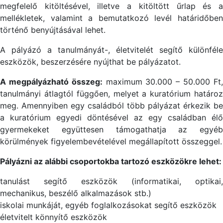
megfelelő kitöltésével, illetve a kitöltött űrlap és a
mellékletek, valamint a bemutatkozó levél határidőben
történő benyújtásával lehet.
A pályázó a tanulmányát-, életvitelét segítő különféle
eszközök, beszerzésére nyújthat be pályázatot.
A megpályázható összeg:
maximum 30.000 – 50.000 Ft
tanulmányi átlagtól függően, melyet a kuratórium határoz
meg. Amennyiben egy családból több pályázat érkezik be
a kuratórium egyedi döntésével az egy családban élő
gyermekeket együttesen támogathatja az egyéb
körülmények figyelembevételével megállapított összeggel.
Pályázni az alábbi csoportokba tartozó eszközökre lehet:
tanulást segítő eszközök (informatikai, optikai,
mechanikus, beszélő alkalmazások stb.)
iskolai munkáját, egyéb foglalkozásokat segítő eszközök
életvitelt könnyítő eszközök