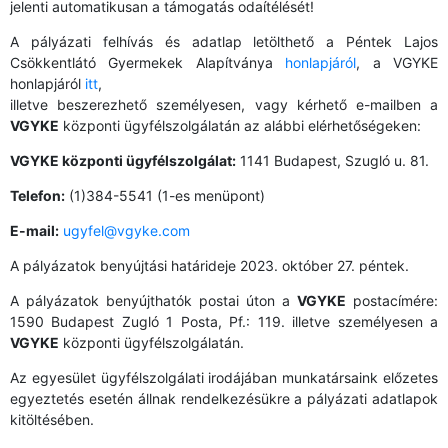
jelenti automatikusan a támogatás odaítélését!
A pályázati felhívás és adatlap letölthető a Péntek Lajos
Csökkentlátó Gyermekek Alapítványa
honlapjáról
, a VGYKE
honlapjáról
itt
,
illetve beszerezhető személyesen, vagy kérhető e-mailben a
VGYKE
központi ügyfélszolgálatán az alábbi elérhetőségeken:
VGYKE központi ügyfélszolgálat:
1141 Budapest, Szugló u. 81.
Telefon:
(1)384-5541 (1-es menüpont)
E-mail:
ugyfel@vgyke.com
A pályázatok benyújtási határideje 2023. október 27. péntek.
A pályázatok benyújthatók postai úton a
VGYKE
postacímére:
1590 Budapest Zugló 1 Posta, Pf.: 119. illetve személyesen a
VGYKE
központi ügyfélszolgálatán.
Az egyesület ügyfélszolgálati irodájában munkatársaink előzetes
egyeztetés esetén állnak rendelkezésükre a pályázati adatlapok
kitöltésében.