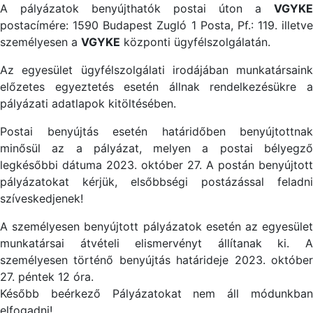
A pályázatok benyújthatók postai úton a
VGYKE
postacímére: 1590 Budapest Zugló 1 Posta, Pf.: 119. illetve
személyesen a
VGYKE
központi ügyfélszolgálatán.
Az egyesület ügyfélszolgálati irodájában munkatársaink
előzetes egyeztetés esetén állnak rendelkezésükre a
pályázati adatlapok kitöltésében.
Postai benyújtás esetén határidőben benyújtottnak
minősül az a pályázat, melyen a postai bélyegző
legkésőbbi dátuma 2023. október 27. A postán benyújtott
pályázatokat kérjük, elsőbbségi postázással feladni
szíveskedjenek!
A személyesen benyújtott pályázatok esetén az egyesület
munkatársai átvételi elismervényt állítanak ki. A
személyesen történő benyújtás határideje 2023. október
27. péntek 12 óra.
Később beérkező Pályázatokat nem áll módunkban
elfogadni!