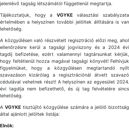
jelenlévő tagság létszámától függetlenül megtartja.
Tájékoztatjuk, hogy a
VGYKE
választási szabályzat
értelmében a helyszínen további jelöltek állítására is van
lehetőség.
A közgyűlésen való részvételt regisztráció előzi meg, ahol
ellenőrzésre kerül a tagsági jogviszony és a 2024 évi
tagdíj befizetése, ezért valamennyi tagtársunkat kérjük,
hogy feltétlenül hozza magával tagsági könyvét! Felhívjuk
figyelmüket, hogy a közgyűlésen megtartandó nyílt
szavazáson kizárólag a regisztrációnál átvett szavazó
cédulával vehetnek részt! A helyszínen az egyesület 2024.
évi tagdíja nem befizethető, és új tag felvételére sincs
lehetőség.
A
VGYKE
tisztújító közgyűlése számára a jelölő bizottsá
által ajánlott jelöltek listája:
Elnök: