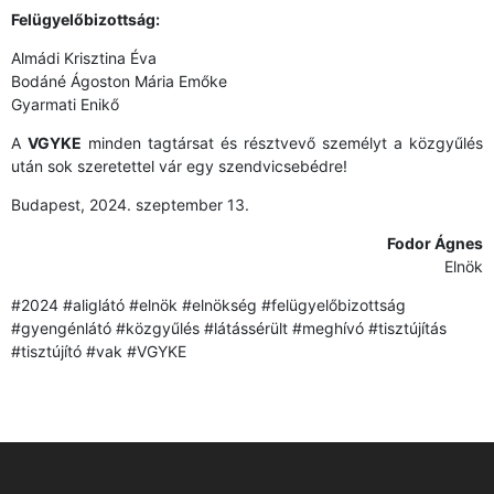
Felügyelőbizottság:
Almádi Krisztina Éva
Bodáné Ágoston Mária Emőke
Gyarmati Enikő
A
VGYKE
minden tagtársat és résztvevő személyt a közgyűlés
után sok szeretettel vár egy szendvicsebédre!
Budapest, 2024. szeptember 13.
Fodor Ágnes
Elnök
#2024 #aliglátó #elnök #elnökség #felügyelőbizottság
#gyengénlátó #közgyűlés #látássérült #meghívó #tisztújítás
#tisztújító #vak #VGYKE