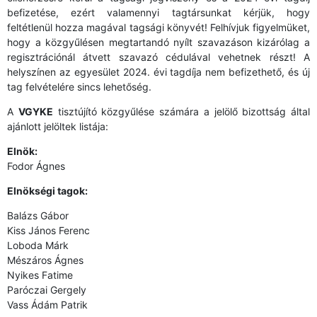
befizetése, ezért valamennyi tagtársunkat kérjük, hogy
feltétlenül hozza magával tagsági könyvét! Felhívjuk figyelmüket,
hogy a közgyűlésen megtartandó nyílt szavazáson kizárólag a
regisztrációnál átvett szavazó cédulával vehetnek részt! A
helyszínen az egyesület 2024. évi tagdíja nem befizethető, és új
tag felvételére sincs lehetőség.
A
VGYKE
tisztújító közgyűlése számára a jelölő bizottság által
ajánlott jelöltek listája:
Elnök:
Fodor Ágnes
Elnökségi tagok:
Balázs Gábor
Kiss János Ferenc
Loboda Márk
Mészáros Ágnes
Nyikes Fatime
Paróczai Gergely
Vass Ádám Patrik