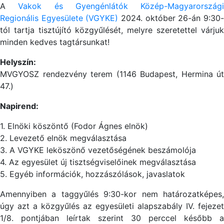
A
Vakok és Gyengénlátók Közép-Magyarországi
Regionális Egyesülete (VGYKE)
2024. október 26-án 9:30
tól tartja tisztújító közgyűlését, melyre szeretettel várjuk
minden kedves tagtársunkat!
Helyszín:
MVGYOSZ rendezvény terem (1146 Budapest, Hermina út
47.)
Napirend:
1. Elnöki köszöntő (Fodor Ágnes elnök)
2. Levezető elnök megválasztása
3. A VGYKE leköszönő vezetőségének beszámolója
4. Az egyesület új tisztségviselőinek megválasztása
5. Egyéb információk, hozzászólások, javaslatok
Amennyiben a taggyűlés 9:30-kor nem határozatképes,
úgy azt a közgyűlés az egyesületi alapszabály IV. fejezet
1/8. pontjában leírtak szerint 30 perccel később a