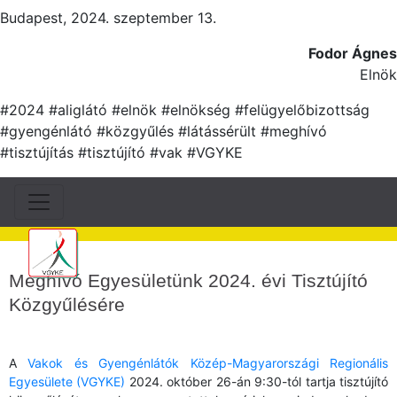
Budapest, 2024. szeptember 13.
Fodor Ágnes
Elnök
#2024 #aliglátó #elnök #elnökség #felügyelőbizottság
#gyengénlátó #közgyűlés #látássérült #meghívó
#tisztújítás #tisztújító #vak #VGYKE
Meghívó Egyesületünk 2024. évi Tisztújító
Közgyűlésére
A
Vakok és Gyengénlátók Közép-Magyarországi Regionális
Egyesülete (VGYKE)
2024. október 26-án 9:30-tól tartja tisztújító