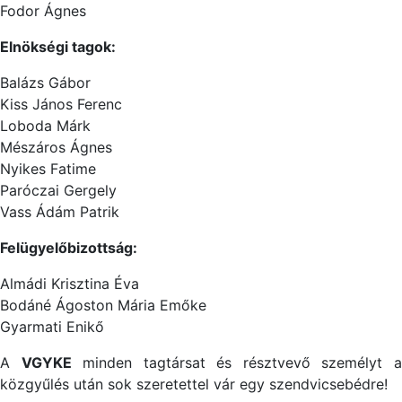
Fodor Ágnes
Elnökségi tagok:
Balázs Gábor
Kiss János Ferenc
Loboda Márk
Mészáros Ágnes
Nyikes Fatime
Paróczai Gergely
Vass Ádám Patrik
Felügyelőbizottság:
Almádi Krisztina Éva
Bodáné Ágoston Mária Emőke
Gyarmati Enikő
A
VGYKE
minden tagtársat és résztvevő személyt 
közgyűlés után sok szeretettel vár egy szendvicsebédre!