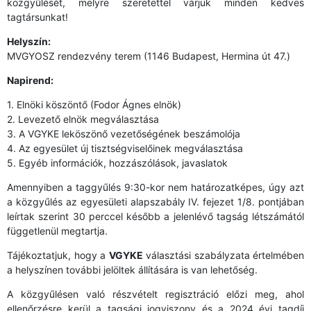
közgyűlését, melyre szeretettel várjuk minden kedves
tagtársunkat!
Helyszín:
MVGYOSZ rendezvény terem (1146 Budapest, Hermina út 47.)
Napirend:
1. Elnöki köszöntő (Fodor Ágnes elnök)
2. Levezető elnök megválasztása
3. A VGYKE leköszönő vezetőségének beszámolója
4. Az egyesület új tisztségviselőinek megválasztása
5. Egyéb információk, hozzászólások, javaslatok
Amennyiben a taggyűlés 9:30-kor nem határozatképes, úgy azt
a közgyűlés az egyesületi alapszabály IV. fejezet 1/8. pontjában
leírtak szerint 30 perccel később a jelenlévő tagság létszámától
függetlenül megtartja.
Tájékoztatjuk, hogy a
VGYKE
választási szabályzata értelmében
a helyszínen további jelöltek állítására is van lehetőség.
A közgyűlésen való részvételt regisztráció előzi meg, ahol
ellenőrzésre kerül a tagsági jogviszony és a 2024 évi tagdíj