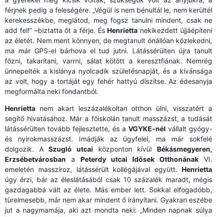
férjnek pedig a feleségére. „Végül is nem bénultál le, nem kerültél
kerekesszékbe, meglátod, meg fogsz tanulni mindent, csak ne
add fel!” –biztatta őt a férje. És
Henrietta
nekikezdett újjáépíteni
az életét. Nem ment könnyen, de megtanult önállóan közlekedni,
ma már GPS-el bárhova el tud jutni. Látássérülten újra tanult
főzni, takarítani, varrni, sálat kötött a keresztfiának. Nemrég
ünnepelték a kislánya nyolcadik születésnapját, és a kívánsága
az volt, hogy a tortáját egy fehér hattyú díszítse. Az édesanyja
megformálta neki fondantból.
Henrietta
nem akart leszázalékoltan otthon ülni, visszatért a
segítő hivatásához. Már a főiskolán tanult masszázst, a tudását
látássérülten tovább fejlesztette, és a
VGYKE-nél
vállalt gyógy-
és nyirokmasszázst. Imádják az ügyfelei, ma már sokfelé
dolgozik. A
Szugló utcai
központon kívül
Békásmegyeren,
Erzsébetvárosban
a
Peterdy utcai Idősek Otthonának
VI.
emeletén masszíroz, látássérült kollégájával együtt.
Henrietta
úgy érzi, bár az éleslátásából csak 10 százalék maradt, mégis
gazdagabbá vált az élete. Más ember lett. Sokkal elfogadóbb,
türelmesebb, már nem akar mindent ő irányítani. Gyakran eszébe
jut a nagymamája, aki azt mondta neki: „Minden napnak súlya