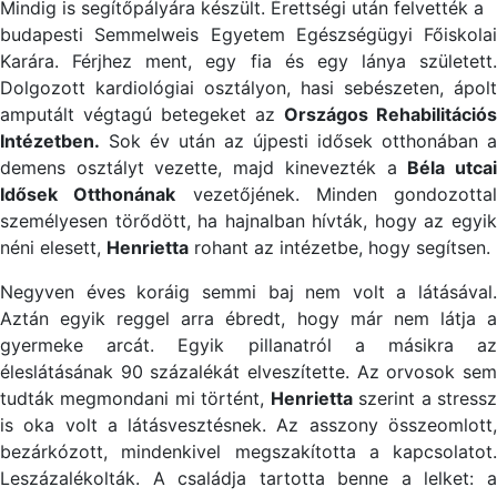
Mindig is segítőpályára készült. Érettségi után felvették a
budapesti Semmelweis Egyetem Egészségügyi Főiskolai
Karára. Férjhez ment, egy fia és egy lánya született.
Dolgozott kardiológiai osztályon, hasi sebészeten, ápolt
amputált végtagú betegeket az
Országos Rehabilitációs
Intézetben.
Sok év után az újpesti idősek otthonában a
demens osztályt vezette, majd kinevezték a
Béla utca
Idősek Otthonának
vezetőjének. Minden gondozottal
személyesen törődött, ha hajnalban hívták, hogy az egyik
néni elesett,
Henrietta
rohant az intézetbe, hogy segítsen.
Negyven éves koráig semmi baj nem volt a látásával.
Aztán egyik reggel arra ébredt, hogy már nem látja a
gyermeke arcát. Egyik pillanatról a másikra az
éleslátásának 90 százalékát elveszítette. Az orvosok sem
tudták megmondani mi történt,
Henrietta
szerint a stress
is oka volt a látásvesztésnek. Az asszony összeomlott,
bezárkózott, mindenkivel megszakította a kapcsolatot.
Leszázalékolták. A családja tartotta benne a lelket: a