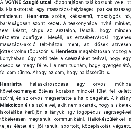
A
VGYKE
Szugló utcai
központjában találkoztunk vele. It
is kialakítottak egy masszázs-helyiséget: patikatisztaság
mindenütt.
Henrietta
szőke, kékszemű, mosolygós nő
barátságosan szorít kezet. A teakonyhába invitál minket,
teát készít, chips az asztalon, látszik, hogy minden
részletre odafigyel. Meséli, az erzsébetvárosi ingyenes
masszázs-akció telt-házzal ment, az idősek szívesen
jöttek volna többször is.
Henrietta
magabiztosan mozog a
konyhában, úgy tölti tele a csészénket teával, hogy egy
csepp se megy félre. Ha nem tudnám, hogy gyengénlátó,
fel sem tűnne. Ahogy az sem, hogy hallássérült is.
Henrietta
halláskárosodása egy orvosi műhiba
következménye: ötéves korában mindkét fülét fel kellett
szúrni, és az orvos megsértette a hallóidegeket. A kislány
Miskolcon
élt a szüleivel, akik nem akarták, hogy a siketek
iskolájába kerüljön a lányuk, így logopédus segítségével
tökéletesen megtanult kommunikálni. Hallókészülékkel is
teljes életet élt, jól tanult, sportolt, középiskolát végzett.