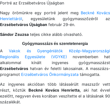
Portré az Erzsébetváros Újságban
Nagy örömünkre egy portré jelent meg
Beckné Kovác
Henriettáról
, egyesületünk gyógymasszőzéről az
Erzsébetváros Újságban
február 29-én.
Sándor Zsuzsa
teljes cikke alább olvasható.
Gyógymasszázs és szeretetenergia
A
Vakok és Gyengénlátók Közép-Magyarországi
Regionális Egyesülete (VGYKE)
novemberben hat
alkalommal kínált ingyenes gyógymasszázst
Erzsébetváros
hatvan év feletti lakosainak. A masszázs-
programot
Erzsébetváros Önkormányzata
támogatta.
Az ingyenes akcióban több látássérült maszszőr vett
részt, köztük
Beckné Kovács Henrietta,
aki hat évve
ezelőtt, negyven éves korában veszítette el a látásának 90
százalékát.