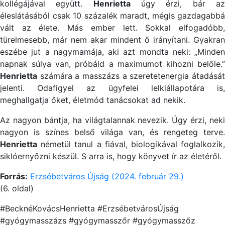
kollégájával együtt.
Henrietta
úgy érzi, bár a
éleslátásából csak 10 százalék maradt, mégis gazdagabbá
vált az élete. Más ember lett. Sokkal elfogadóbb,
türelmesebb, már nem akar mindent ő irányítani. Gyakran
eszébe jut a nagymamája, aki azt mondta neki: „Minden
napnak súlya van, próbáld a maximumot kihozni belőle.”
Henrietta
számára a masszázs a szeretetenergia átadását
jelenti. Odafigyel az ügyfelei lelkiállapotára is,
meghallgatja őket, életmód tanácsokat ad nekik.
Az nagyon bántja, ha világtalannak nevezik. Úgy érzi, neki
nagyon is színes belső világa van, és rengeteg terve.
Henrietta
németül tanul a fiával, biologikával foglalkozik,
siklóernyőzni készül. S arra is, hogy könyvet ír az életéről.
Forrás:
Erzsébetváros Újság (2024. február 29.)
(6. oldal)
#BecknéKovácsHenrietta #ErzsébetvárosÚjság
#gyógymasszázs #gyógymasszőr #gyógymasszőz