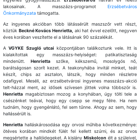
lakosainak. A masszázs-programot
Erzsébetváros
Önkormányzata
támogatta.
Az ingyenes akcióban több látássérült maszszőr vett részt,
köztük
Beckné Kovács Henrietta,
aki hat évvel ezelőtt, negyven
éves korában veszítette el a látásának 90 százalékát.
A
VGYKE
Szugló utcai
központjában találkoztunk vele. Itt is
kialakítottak egy masszázs-helyiséget: patikatisztaság
mindenütt.
Henrietta
szőke, kékszemű, mosolygós nő,
barátságosan szorít kezet. A teakonyhába invitál minket, teát
készít, chips az asztalon, látszik, hogy minden részletre
odafigyel. Meséli, az erzsébetvárosi ingyenes masszázs-akció
telt-házzal ment, az idősek szívesen jöttek volna többször is.
Henrietta
magabiztosan mozog a konyhában, úgy tölti tele a
csészénket teával, hogy egy csepp se megy félre. Ha nem
tudnám, hogy gyengénlátó, fel sem tűnne. Ahogy az sem, hogy
hallássérült is.
Henrietta
halláskárosodása egy orvosi műhiba következménye:
ötéves korában mindkét fülét fel kellett szúrni, és az orvos
megsértette a hallóidegeket. A kislány
Miskolcon
élt a szüleivel,