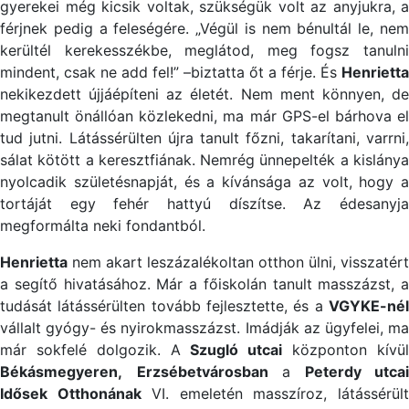
gyerekei még kicsik voltak, szükségük volt az anyjukra, a
férjnek pedig a feleségére. „Végül is nem bénultál le, nem
kerültél kerekesszékbe, meglátod, meg fogsz tanulni
mindent, csak ne add fel!” –biztatta őt a férje. És
Henrietta
nekikezdett újjáépíteni az életét. Nem ment könnyen, de
megtanult önállóan közlekedni, ma már GPS-el bárhova el
tud jutni. Látássérülten újra tanult főzni, takarítani, varrni,
sálat kötött a keresztfiának. Nemrég ünnepelték a kislánya
nyolcadik születésnapját, és a kívánsága az volt, hogy a
tortáját egy fehér hattyú díszítse. Az édesanyja
megformálta neki fondantból.
Henrietta
nem akart leszázalékoltan otthon ülni, visszatért
a segítő hivatásához. Már a főiskolán tanult masszázst, a
tudását látássérülten tovább fejlesztette, és a
VGYKE-nél
vállalt gyógy- és nyirokmasszázst. Imádják az ügyfelei, ma
már sokfelé dolgozik. A
Szugló utcai
központon kívü
Békásmegyeren,
Erzsébetvárosban
a
Peterdy utcai
Idősek Otthonának
VI. emeletén masszíroz, látássérül