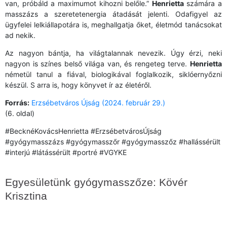
van, próbáld a maximumot kihozni belőle.”
Henrietta
számára a
masszázs a szeretetenergia átadását jelenti. Odafigyel az
ügyfelei lelkiállapotára is, meghallgatja őket, életmód tanácsokat
ad nekik.
Az nagyon bántja, ha világtalannak nevezik. Úgy érzi, neki
nagyon is színes belső világa van, és rengeteg terve.
Henrietta
németül tanul a fiával, biologikával foglalkozik, siklóernyőzni
készül. S arra is, hogy könyvet ír az életéről.
Forrás:
Erzsébetváros Újság (2024. február 29.)
(6. oldal)
#BecknéKovácsHenrietta #ErzsébetvárosÚjság
#gyógymasszázs #gyógymasszőr #gyógymasszőz #hallássérült
#interjú #látássérült #portré #VGYKE
Egyesületünk gyógymasszőze: Kövér
Krisztina