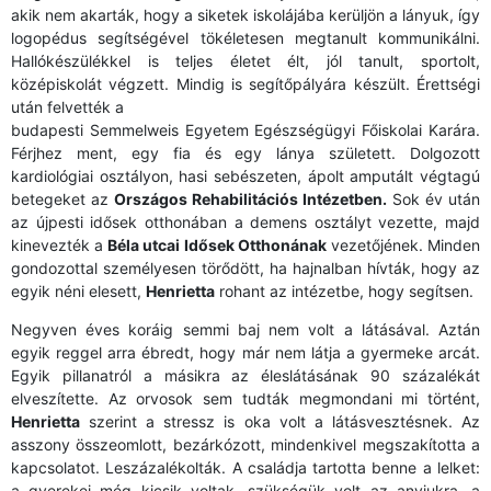
akik nem akarták, hogy a siketek iskolájába kerüljön a lányuk, így
logopédus segítségével tökéletesen megtanult kommunikálni.
Hallókészülékkel is teljes életet élt, jól tanult, sportolt,
középiskolát végzett. Mindig is segítőpályára készült. Érettségi
után felvették a
budapesti Semmelweis Egyetem Egészségügyi Főiskolai Karára.
Férjhez ment, egy fia és egy lánya született. Dolgozott
kardiológiai osztályon, hasi sebészeten, ápolt amputált végtagú
betegeket az
Országos Rehabilitációs Intézetben.
Sok év után
az újpesti idősek otthonában a demens osztályt vezette, majd
kinevezték a
Béla utcai Idősek Otthonának
vezetőjének. Minden
gondozottal személyesen törődött, ha hajnalban hívták, hogy az
egyik néni elesett,
Henrietta
rohant az intézetbe, hogy segítsen.
Negyven éves koráig semmi baj nem volt a látásával. Aztán
egyik reggel arra ébredt, hogy már nem látja a gyermeke arcát.
Egyik pillanatról a másikra az éleslátásának 90 százalékát
elveszítette. Az orvosok sem tudták megmondani mi történt,
Henrietta
szerint a stressz is oka volt a látásvesztésnek. Az
asszony összeomlott, bezárkózott, mindenkivel megszakította a
kapcsolatot. Leszázalékolták. A családja tartotta benne a lelket:
a gyerekei még kicsik voltak, szükségük volt az anyjukra, a