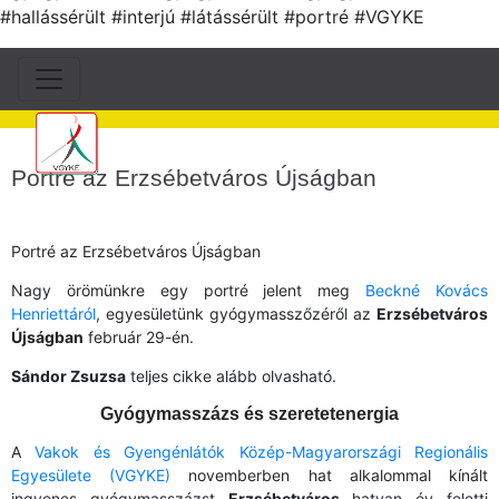
#hallássérült #interjú #látássérült #portré #VGYKE
Portré az Erzsébetváros Újságban
Portré az Erzsébetváros Újságban
Nagy örömünkre egy portré jelent meg
Beckné Kovács
Henriettáról
, egyesületünk gyógymasszőzéről az
Erzsébetváros
Újságban
február 29-én.
Sándor Zsuzsa
teljes cikke alább olvasható.
Gyógymasszázs és szeretetenergia
A
Vakok és Gyengénlátók Közép-Magyarországi Regionális
Egyesülete (VGYKE)
novemberben hat alkalommal kínált
ingyenes gyógymasszázst
Erzsébetváros
hatvan év feletti