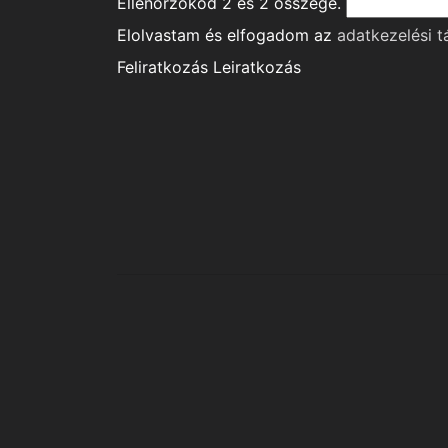
Ellenőrzőkód
2
és
2
összege.
Elolvastam és elfogadom az
adatkezelési t
Feliratkozás
Leiratkozás