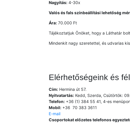
Nagyítás:
4-30x
Valós és fals színbeállítási lehetőség mér
Ára:
70.000 Ft
Tájékoztatjuk Önöket, hogy a Láthatár bol
Mindenkit nagy szeretettel, és udvarias ki
Elérhetőségeink és fé
Cím:
Hermina út 57.
Nyitvatartás:
Kedd, Szerda, Csütörtök: 09.
Telefon:
+36 (1) 384 55 41, 4-es menüpon
Mobil:
+36 70 383 3611
E-mail
Csoportokat előzetes telefonos egyezteté