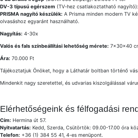
DV-3 típusú egérszem
(TV-hez csatlakoztatható nagyító)
PRISMA nagyító készülék:
A Prisma minden modern TV kész
olvasáshoz egyaránt használható.
Nagyítás:
4-30x
Valós és fals színbeállítási lehetőség mérete:
7x30x40 cm
Ára:
70.000 Ft
Tájékoztatjuk Önöket, hogy a Láthatár boltban történő vá
Mindenkit nagy szeretettel, és udvarias kiszolgálással váru
Elérhetőségeink és félfogadási ren
Cím:
Hermina út 57.
Nyitvatartás:
Kedd, Szerda, Csütörtök: 09.00-17.00 óra köz
Telefon:
+36 (1) 384 55 41, 4-es menüpont.