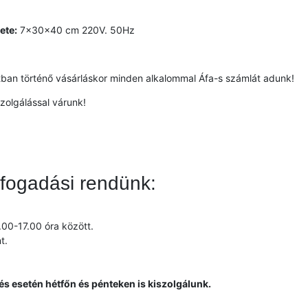
ete:
7x30x40 cm 220V. 50Hz
tban történő vásárláskor minden alkalommal Áfa-s számlát adunk!
szolgálással várunk!
lfogadási rendünk:
00-17.00 óra között.
t.
s esetén hétfőn és pénteken is kiszolgálunk.