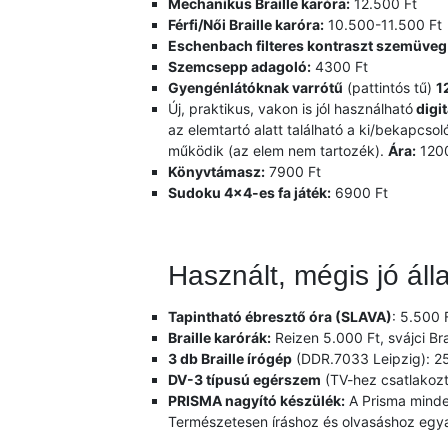
Mechanikus Braille karóra:
12.500 Ft
Férfi/Női Braille karóra:
10.500-11.500 Ft
Eschenbach filteres kontraszt szemüveg
Szemcsepp adagoló:
4300 Ft
Gyengénlátóknak varrótű
(pattintós tű)
1
Új, praktikus, vakon is jól használható
digit
az elemtartó alatt található a ki/bekapcs
működik (az elem nem tartozék).
Ára:
1200
Könyvtámasz:
7900 Ft
Sudoku 4×4-es fa játék:
6900 Ft
Használt, mégis jó ál
Tapintható ébresztő óra (SLAVA)
: 5.500 
Braille karórák:
Reizen 5.000 Ft, svájci Bra
3 db Braille írógép
(DDR.7033 Leipzig): 25
DV-3 típusú egérszem
(TV-hez csatlakozt
PRISMA nagyító készülék:
A Prisma minde
Természetesen íráshoz és olvasáshoz egya