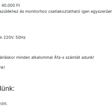
: 40.000 Ft
ülékhez és monitorhoz csatlakoztatható igen egyszerűen, 
 220V. 50Hz
sárláskor minden alkalommal Áfa-s számlát adunk!
nk!
dünk:
ött.