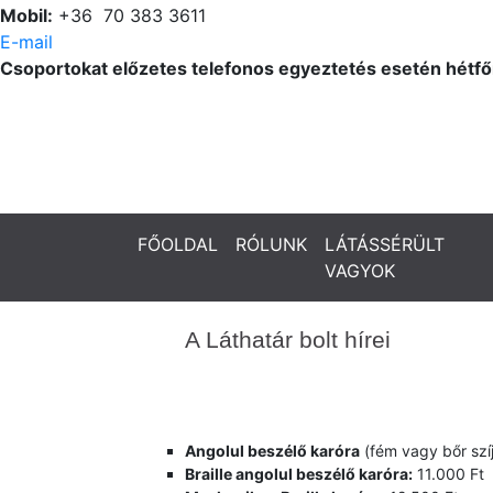
Mobil:
+36 70 383 3611
E-mail
Csoportokat előzetes telefonos egyeztetés esetén hétfőn
FŐOLDAL
RÓLUNK
LÁTÁSSÉRÜLT
VAGYOK
A Láthatár bolt hírei
Angolul beszélő karóra
(fém vagy bőr szíj
Braille angolul beszélő karóra:
11.000 Ft