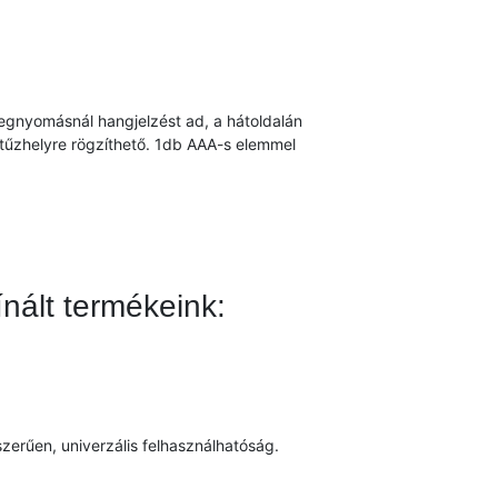
egnyomásnál hangjelzést ad, a hátoldalán
 tűzhelyre rögzíthető. 1db AAA-s elemmel
nált termékeink:
erűen, univerzális felhasználhatóság.