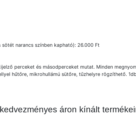
 sötét narancs színben kapható): 26.000 Ft
kijelző perceket és másodperceket mutat. Minden megnyomás
llyel hűtőre, mikrohullámú sütőre, tűzhelyre rögzíthető. 
, kedvezményes áron kínált termékei