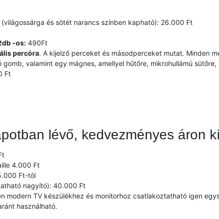
(világossárga és sötét narancs színben kapható): 26.000 Ft
2db -os:
490Ft
ális percóra
. A kijelző perceket és másodperceket mutat. Minden m
oló gomb, valamint egy mágnes, amellyel hűtőre, mikrohullámú sütőre,
 Ft
lapotban lévő, kedvezményes áron kí
Ft
ille 4.000 Ft
.000 Ft-tól
atható nagyító): 40.000 Ft
n modern TV készülékhez és monitorhoz csatlakoztatható igen egysz
ránt használható.