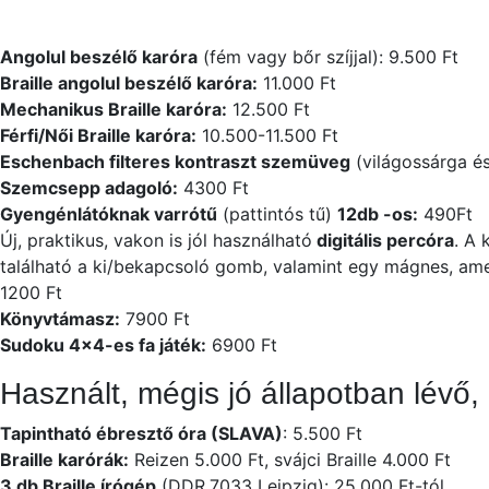
Angolul beszélő karóra
(fém vagy bőr szíjjal): 9.500 Ft
Braille angolul beszélő karóra:
11.000 Ft
Mechanikus Braille karóra:
12.500 Ft
Férfi/Női Braille karóra:
10.500-11.500 Ft
Eschenbach filteres kontraszt szemüveg
(világossárga és
Szemcsepp adagoló:
4300 Ft
Gyengénlátóknak varrótű
(pattintós tű)
12db -os:
490Ft
Új, praktikus, vakon is jól használható
digitális percóra
. A 
található a ki/bekapcsoló gomb, valamint egy mágnes, ame
1200 Ft
Könyvtámasz:
7900 Ft
Sudoku 4×4-es fa játék:
6900 Ft
Használt, mégis jó állapotban lévő
Tapintható ébresztő óra (SLAVA)
: 5.500 Ft
Braille karórák:
Reizen 5.000 Ft, svájci Braille 4.000 Ft
3 db Braille írógép
(DDR.7033 Leipzig): 25.000 Ft-tól