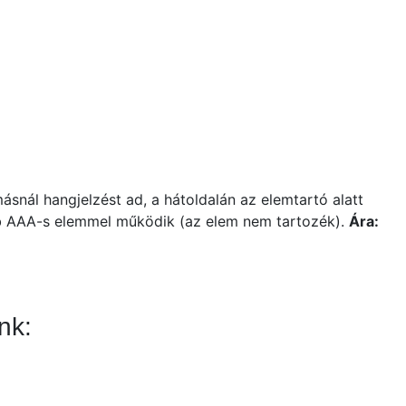
nál hangjelzést ad, a hátoldalán az elemtartó alatt
1db AAA-s elemmel működik (az elem nem tartozék).
Ára:
nk: